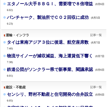
エタノール大手ＢＢＧＩ、需要増で８倍増益
(8月6日
6:02)
バンチャーク、製油所でＣＯ２回収に成功
(8月5日
6:23)
運輸・インフラ
記事一覧
タイは東南アジア３位に後退、航空座席数
(8月7日
7:40)
物流サイノーが減収減益、海上運賃低下響く
(8月7日
7:38)
鉄道公団がソンクラー県で新事業、閣議承認
(8月6日
6:01)
建設・不動産
記事一覧
センシリ、野村不動産と住宅開発の合弁設立
(8月6日
6:05)