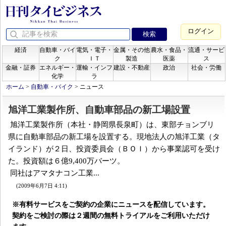
ログイン
経済
自動車・バイ
電気・電子・
金属・その他
農水・食品・
流通・サービ
ク
ＩＴ
製造
医薬
ス
金融・証券
エネルギー・
運輸・インフ
建設・不動産
政治
社会・労働
化学
ラ
ホーム
>
自動車・バイク
>
ニュース
旭洋工業製作所、自動車部品の新工場設置
旭洋工業製作所（本社・静岡県長泉町）は、東部チョンブリ
県に自動車部品の新工場を設置する。現地法人の旭洋工業（タ
イランド）が２日、投資委員会（ＢＯＩ）から事業認可を受け
た。投資額は６億9,400万バーツ。
同社はアマタナコン工業...
(2009年6月7日 4:11)
※有料サービスをご契約の企業にニュースを配信しています。
契約をご検討の際は２週間の無料トライアルをご利用いただけ