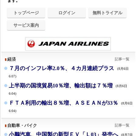
ます。
トップページ
ログイン
無料トライアル
サービス案内
経済
記事一覧
７月のインフレ率2.0％、４カ月連続プラス
(8月6日
6:07)
上半期の国境貿易10％増、輸出額は７％増
(8月6日
6:04)
ＦＴＡ利用の輸出８％増、ＡＳＥＡＮが33％
(8月6日
6:04)
自動車・バイク
記事一覧
小鵬汽車、中国製の新型ＥＶ「Ｌ03」発売へ
(8月7日