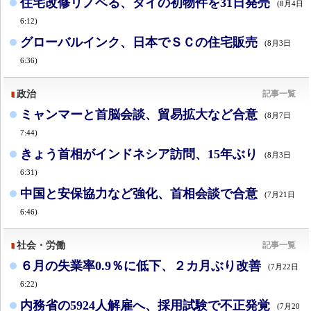
住宅改修リノベる、タイの初物件を31日発売
(8月4日
6:12)
グローバルインク、日本でＳＣの住宅販売
(8月3日
6:36)
政治
記事一覧
ミャンマーと首脳会談、貿易拡大など合意
(8月7日
7:44)
きょう首相がインドネシア訪問、15年ぶり
(8月3日
6:31)
中国と安保協力など強化、首相会談で合意
(7月21日
6:46)
社会・労働
記事一覧
６月の失業率0.9％に低下、２カ月ぶり改善
(7月22日
6:22)
内務省の5924人解雇へ、採用試験で不正発覚
(7月20