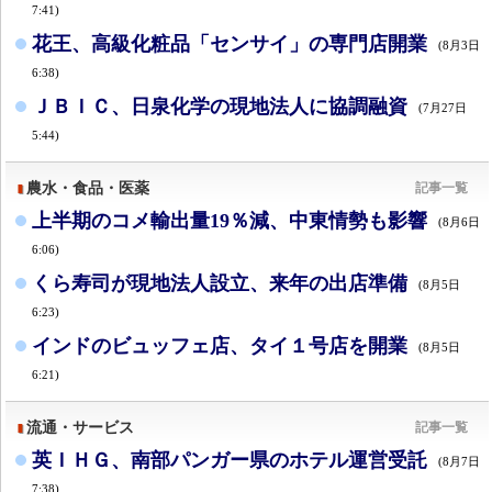
7:41)
花王、高級化粧品「センサイ」の専門店開業
(8月3日
6:38)
ＪＢＩＣ、日泉化学の現地法人に協調融資
(7月27日
5:44)
農水・食品・医薬
記事一覧
上半期のコメ輸出量19％減、中東情勢も影響
(8月6日
6:06)
くら寿司が現地法人設立、来年の出店準備
(8月5日
6:23)
インドのビュッフェ店、タイ１号店を開業
(8月5日
6:21)
流通・サービス
記事一覧
英ＩＨＧ、南部パンガー県のホテル運営受託
(8月7日
7:38)