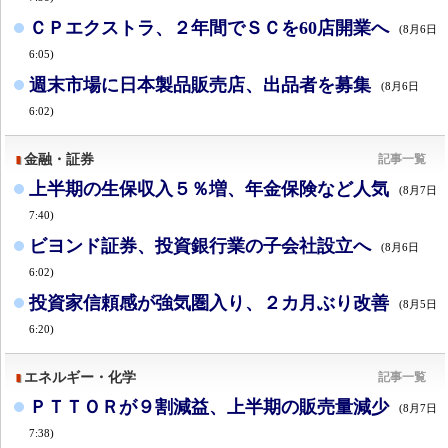
ＣＰエクストラ、２年間でＳＣを60店開業へ
(8月6日
6:05)
週末市場に日本製品販売店、出品者を募集
(8月6日
6:02)
金融・証券
記事一覧
上半期の生保収入５％増、年金保険など人気
(8月7日
7:40)
ビヨンド証券、投資銀行業の子会社設立へ
(8月6日
6:02)
投資家信頼感が強気圏入り、２カ月ぶり改善
(8月5日
6:20)
エネルギー・化学
記事一覧
ＰＴＴＯＲが９割減益、上半期の販売量減少
(8月7日
7:38)