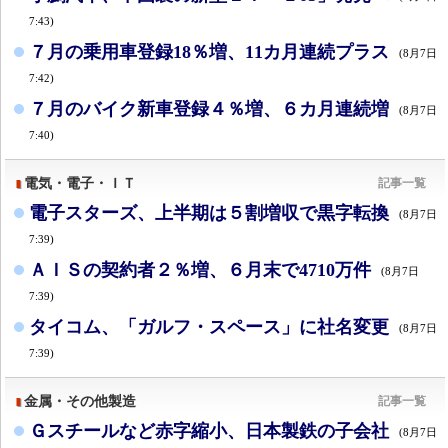
7:43)
７月の乗用車登録18％増、11カ月連続プラス
(8月7日
7:42)
７月のバイク新車登録４％増、６カ月連続増
(8月7日
7:40)
電気・電子・ＩＴ
記事一覧
電子スターズ、上半期は５割増収で黒字転換
(8月7日
7:39)
ＡＩＳの契約者２％増、６月末で4710万件
(8月7日
7:39)
タイコム、「ガルフ・スペース」に社名変更
(8月7日
7:39)
金属・その他製造
記事一覧
Ｇスチールなど赤字縮小、日本製鉄の子会社
(8月7日