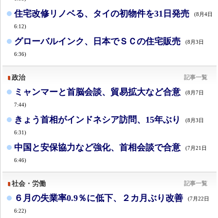
住宅改修リノベる、タイの初物件を31日発売
(8月4日
6:12)
グローバルインク、日本でＳＣの住宅販売
(8月3日
6:36)
政治
記事一覧
ミャンマーと首脳会談、貿易拡大など合意
(8月7日
7:44)
きょう首相がインドネシア訪問、15年ぶり
(8月3日
6:31)
中国と安保協力など強化、首相会談で合意
(7月21日
6:46)
社会・労働
記事一覧
６月の失業率0.9％に低下、２カ月ぶり改善
(7月22日
6:22)