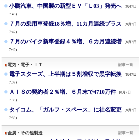
小鵬汽車、中国製の新型ＥＶ「Ｌ03」発売へ
(8月7日
7:43)
７月の乗用車登録18％増、11カ月連続プラス
(8月7日
7:42)
７月のバイク新車登録４％増、６カ月連続増
(8月7日
7:40)
電気・電子・ＩＴ
記事一覧
電子スターズ、上半期は５割増収で黒字転換
(8月7日
7:39)
ＡＩＳの契約者２％増、６月末で4710万件
(8月7日
7:39)
タイコム、「ガルフ・スペース」に社名変更
(8月7日
7:39)
金属・その他製造
記事一覧