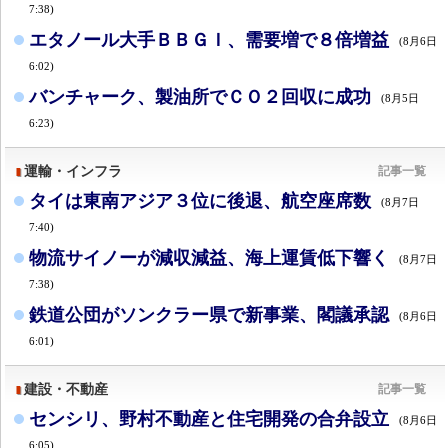
7:38)
エタノール大手ＢＢＧＩ、需要増で８倍増益
(8月6日
6:02)
バンチャーク、製油所でＣＯ２回収に成功
(8月5日
6:23)
運輸・インフラ
記事一覧
タイは東南アジア３位に後退、航空座席数
(8月7日
7:40)
物流サイノーが減収減益、海上運賃低下響く
(8月7日
7:38)
鉄道公団がソンクラー県で新事業、閣議承認
(8月6日
6:01)
建設・不動産
記事一覧
センシリ、野村不動産と住宅開発の合弁設立
(8月6日
6:05)