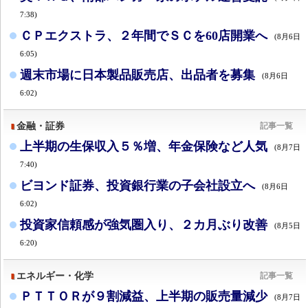
7:38)
ＣＰエクストラ、２年間でＳＣを60店開業へ
(8月6日
6:05)
週末市場に日本製品販売店、出品者を募集
(8月6日
6:02)
金融・証券
記事一覧
上半期の生保収入５％増、年金保険など人気
(8月7日
7:40)
ビヨンド証券、投資銀行業の子会社設立へ
(8月6日
6:02)
投資家信頼感が強気圏入り、２カ月ぶり改善
(8月5日
6:20)
エネルギー・化学
記事一覧
ＰＴＴＯＲが９割減益、上半期の販売量減少
(8月7日