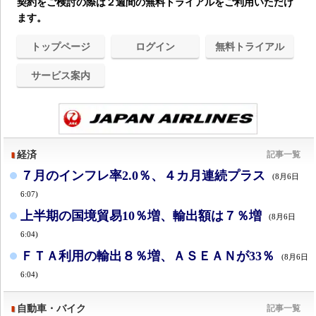
契約をご検討の際は２週間の無料トライアルをご利用いただけ
ます。
トップページ
ログイン
無料トライアル
サービス案内
経済
記事一覧
７月のインフレ率2.0％、４カ月連続プラス
(8月6日
6:07)
上半期の国境貿易10％増、輸出額は７％増
(8月6日
6:04)
ＦＴＡ利用の輸出８％増、ＡＳＥＡＮが33％
(8月6日
6:04)
自動車・バイク
記事一覧