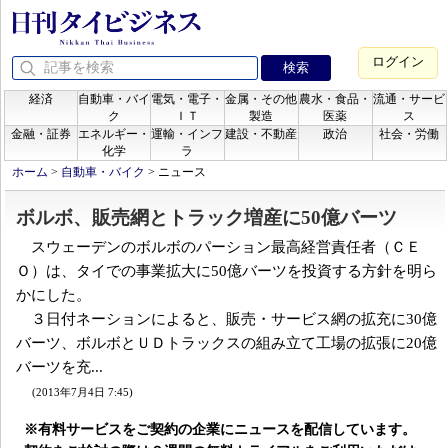
ログイン
経済
自動車・バイ
電気・電子・
金属・その他
農水・食品・
流通・サービ
ク
ＩＴ
製造
医薬
ス
金融・証券
エネルギー・
運輸・インフ
建設・不動産
政治
社会・労働
化学
ラ
ホーム
>
自動車・バイク
>
ニュース
ボルボ、販売網とトラック増産に50億バーツ
スウェーデンのボルボのパーション最高経営責任者（ＣＥ
Ｏ）は、タイでの事業拡大に50億バーツを投資する方針を明ら
かにした。
３日付ネーションによると、販売・サービス網の拡充に30億
バーツ、ボルボとＵＤトラックスの組み立て工場の拡張に20億
バーツを充...
(2013年7月4日 7:45)
※有料サービスをご契約の企業にニュースを配信しています。