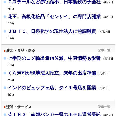
Ｇスチールなど赤字縮小、日本製鉄の子会社
(8月7日
7:41)
花王、高級化粧品「センサイ」の専門店開業
(8月3日
6:38)
ＪＢＩＣ、日泉化学の現地法人に協調融資
(7月27日
5:44)
農水・食品・医薬
記事一覧
上半期のコメ輸出量19％減、中東情勢も影響
(8月6日
6:06)
くら寿司が現地法人設立、来年の出店準備
(8月5日
6:23)
インドのビュッフェ店、タイ１号店を開業
(8月5日
6:21)
流通・サービス
記事一覧
英ＩＨＧ、南部パンガー県のホテル運営受託
(8月7日