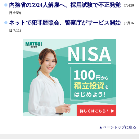
内務省の5924人解雇へ、採用試験で不正発覚
(7月20
日 6:59)
ネットで犯罪歴照会、警察庁がサービス開始
(7月16
日 7:11)
▲ページトップに戻る