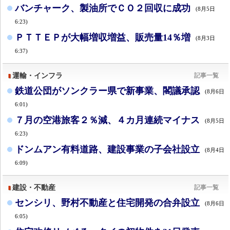
バンチャーク、製油所でＣＯ２回収に成功
(8月5日
6:23)
ＰＴＴＥＰが大幅増収増益、販売量14％増
(8月3日
6:37)
運輸・インフラ
記事一覧
鉄道公団がソンクラー県で新事業、閣議承認
(8月6日
6:01)
７月の空港旅客２％減、４カ月連続マイナス
(8月5日
6:23)
ドンムアン有料道路、建設事業の子会社設立
(8月4日
6:09)
建設・不動産
記事一覧
センシリ、野村不動産と住宅開発の合弁設立
(8月6日
6:05)