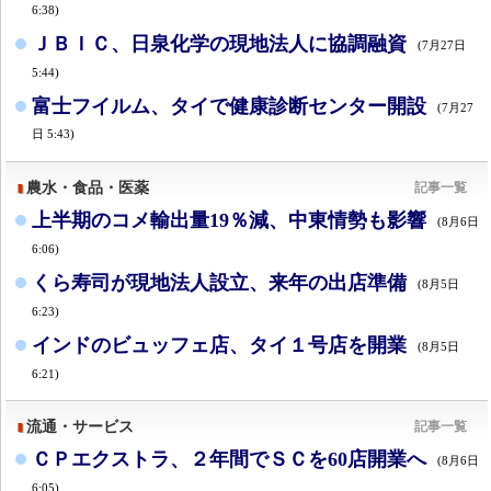
6:38)
ＪＢＩＣ、日泉化学の現地法人に協調融資
(7月27日
5:44)
富士フイルム、タイで健康診断センター開設
(7月27
日 5:43)
農水・食品・医薬
記事一覧
上半期のコメ輸出量19％減、中東情勢も影響
(8月6日
6:06)
くら寿司が現地法人設立、来年の出店準備
(8月5日
6:23)
インドのビュッフェ店、タイ１号店を開業
(8月5日
6:21)
流通・サービス
記事一覧
ＣＰエクストラ、２年間でＳＣを60店開業へ
(8月6日
6:05)