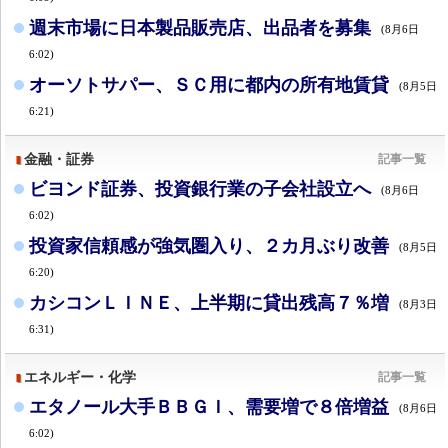
週末市場に日本製品販売店、出品者を募集
(8月6日
6:02)
オーソトサパー、ＳＣ用に都内の所有地賃貸
(8月5日
6:21)
金融・証券
記事一覧
ビヨンド証券、投資銀行業の子会社設立へ
(8月6日
6:02)
投資家信頼感が強気圏入り、２カ月ぶり改善
(8月5日
6:20)
カシコンＬＩＮＥ、上半期に貸出残高７％増
(8月3日
6:31)
エネルギー・化学
記事一覧
エタノール大手ＢＢＧＩ、需要増で８倍増益
(8月6日
6:02)