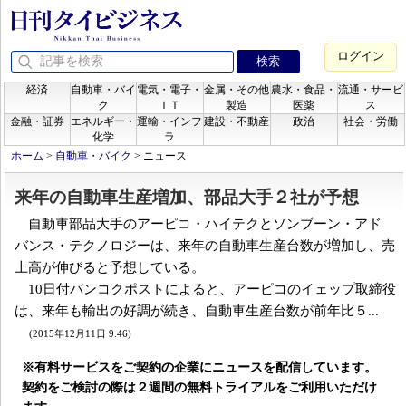
ログイン
経済
自動車・バイ
電気・電子・
金属・その他
農水・食品・
流通・サービ
ク
ＩＴ
製造
医薬
ス
金融・証券
エネルギー・
運輸・インフ
建設・不動産
政治
社会・労働
化学
ラ
ホーム
>
自動車・バイク
>
ニュース
来年の自動車生産増加、部品大手２社が予想
自動車部品大手のアーピコ・ハイテクとソンブーン・アド
バンス・テクノロジーは、来年の自動車生産台数が増加し、売
上高が伸びると予想している。
10日付バンコクポストによると、アーピコのイェップ取締役
は、来年も輸出の好調が続き、自動車生産台数が前年比５...
(2015年12月11日 9:46)
※有料サービスをご契約の企業にニュースを配信しています。
契約をご検討の際は２週間の無料トライアルをご利用いただけ