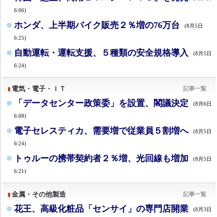
6:06)
ホンダ、上半期バイク販売２％増の76万台
(8月5日
6:25)
自動運転・運転支援、５種類の安全規格導入
(8月5日
6:24)
電気・電子・ＩＴ
記事一覧
「データセンター政策委」を設置、閣議決定
(8月6日
6:08)
電子セレスティカ、需要増で従業員５割増へ
(8月5日
6:24)
トゥルーの携帯契約者２％増、光回線も増加
(8月5日
6:21)
金属・その他製造
記事一覧
花王、高級化粧品「センサイ」の専門店開業
(8月3日