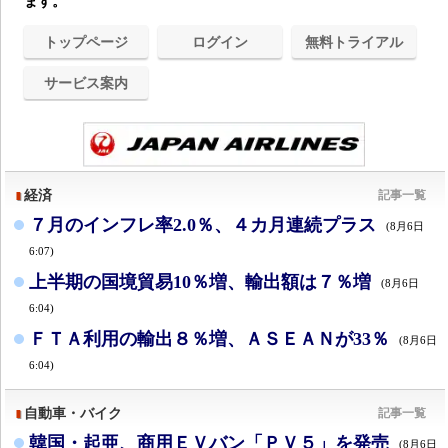
ます。
トップページ
ログイン
無料トライアル
サービス案内
経済
記事一覧
７月のインフレ率2.0％、４カ月連続プラス
(8月6日
6:07)
上半期の国境貿易10％増、輸出額は７％増
(8月6日
6:04)
ＦＴＡ利用の輸出８％増、ＡＳＥＡＮが33％
(8月6日
6:04)
自動車・バイク
記事一覧
韓国・起亜、商用ＥＶバン「ＰＶ５」を発売
(8月6日