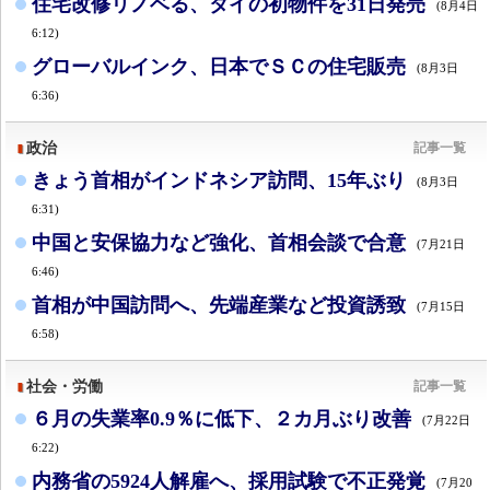
住宅改修リノベる、タイの初物件を31日発売
(8月4日
6:12)
グローバルインク、日本でＳＣの住宅販売
(8月3日
6:36)
政治
記事一覧
きょう首相がインドネシア訪問、15年ぶり
(8月3日
6:31)
中国と安保協力など強化、首相会談で合意
(7月21日
6:46)
首相が中国訪問へ、先端産業など投資誘致
(7月15日
6:58)
社会・労働
記事一覧
６月の失業率0.9％に低下、２カ月ぶり改善
(7月22日
6:22)
内務省の5924人解雇へ、採用試験で不正発覚
(7月20