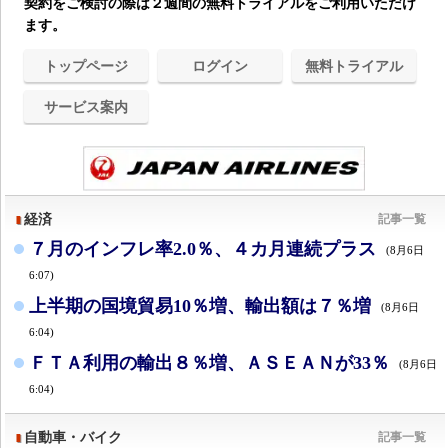
契約をご検討の際は２週間の無料トライアルをご利用いただけ
ます。
トップページ
ログイン
無料トライアル
サービス案内
経済
記事一覧
７月のインフレ率2.0％、４カ月連続プラス
(8月6日
6:07)
上半期の国境貿易10％増、輸出額は７％増
(8月6日
6:04)
ＦＴＡ利用の輸出８％増、ＡＳＥＡＮが33％
(8月6日
6:04)
自動車・バイク
記事一覧