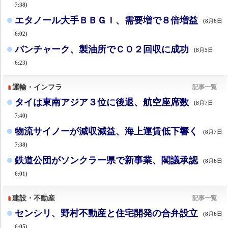
7:38)
エタノール大手ＢＢＧＩ、需要増で８倍増益
(8月6日
6:02)
バンチャーク、製油所でＣＯ２回収に成功
(8月5日
6:23)
運輸・インフラ
記事一覧
タイは東南アジア３位に後退、航空座席数
(8月7日
7:40)
物流サイノーが減収減益、海上運賃低下響く
(8月7日
7:38)
鉄道公団がソンクラー県で新事業、閣議承認
(8月6日
6:01)
建設・不動産
記事一覧
センシリ、野村不動産と住宅開発の合弁設立
(8月6日
6:05)