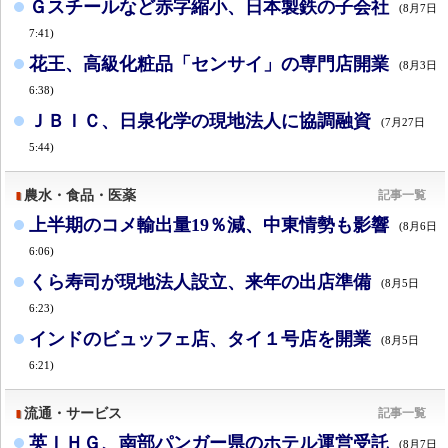
Ｇスチールなど赤字縮小、日本製鉄の子会社
(8月7日
7:41)
花王、高級化粧品「センサイ」の専門店開業
(8月3日
6:38)
ＪＢＩＣ、日泉化学の現地法人に協調融資
(7月27日
5:44)
農水・食品・医薬
記事一覧
上半期のコメ輸出量19％減、中東情勢も影響
(8月6日
6:06)
くら寿司が現地法人設立、来年の出店準備
(8月5日
6:23)
インドのビュッフェ店、タイ１号店を開業
(8月5日
6:21)
流通・サービス
記事一覧
英ＩＨＧ、南部パンガー県のホテル運営受託
(8月7日