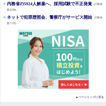
内務省の5924人解雇へ、採用試験で不正発覚
(7月20
日 6:59)
ネットで犯罪歴照会、警察庁がサービス開始
(7月16
日 7:11)
▲ページトップに戻る