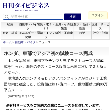
ログイン
経済
自動車・バイ
電気・電子・
金属・その他
農水・食品・
流通・サービ
ク
ＩＴ
製造
医薬
ス
金融・証券
エネルギー・
運輸・インフ
建設・不動産
政治
社会・労働
化学
ラ
ホーム
>
自動車・バイク
>
ニュース
ホンダ、東部でアジア初の試験コース完成
ホンダは20日、東部プラチンブリ県でテストコースの完成
式を行った。海外のテストコース設置は米国に次いで２カ所目
となった。
現地法人のホンダＲ＆Ｄアジアパシフィックがロジャナ工業
団地内に建設した。投資額は約17億バーツ。敷地面積は約80万
平方メート...
(2017年7月21日 6:27)
※有料サービスをご契約の企業にニュースを配信しています。