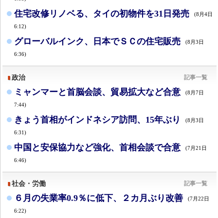
住宅改修リノベる、タイの初物件を31日発売
(8月4日
6:12)
グローバルインク、日本でＳＣの住宅販売
(8月3日
6:36)
政治
記事一覧
ミャンマーと首脳会談、貿易拡大など合意
(8月7日
7:44)
きょう首相がインドネシア訪問、15年ぶり
(8月3日
6:31)
中国と安保協力など強化、首相会談で合意
(7月21日
6:46)
社会・労働
記事一覧
６月の失業率0.9％に低下、２カ月ぶり改善
(7月22日
6:22)