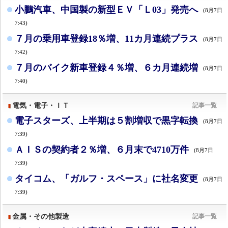
小鵬汽車、中国製の新型ＥＶ「Ｌ03」発売へ
(8月7日
7:43)
７月の乗用車登録18％増、11カ月連続プラス
(8月7日
7:42)
７月のバイク新車登録４％増、６カ月連続増
(8月7日
7:40)
電気・電子・ＩＴ
記事一覧
電子スターズ、上半期は５割増収で黒字転換
(8月7日
7:39)
ＡＩＳの契約者２％増、６月末で4710万件
(8月7日
7:39)
タイコム、「ガルフ・スペース」に社名変更
(8月7日
7:39)
金属・その他製造
記事一覧