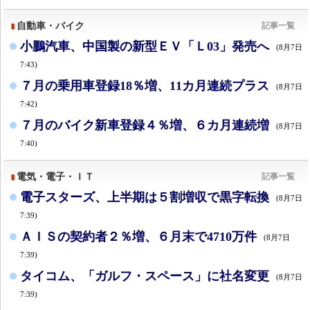
自動車・バイク
記事一覧
小鵬汽車、中国製の新型ＥＶ「Ｌ03」発売へ
(8月7日
7:43)
７月の乗用車登録18％増、11カ月連続プラス
(8月7日
7:42)
７月のバイク新車登録４％増、６カ月連続増
(8月7日
7:40)
電気・電子・ＩＴ
記事一覧
電子スターズ、上半期は５割増収で黒字転換
(8月7日
7:39)
ＡＩＳの契約者２％増、６月末で4710万件
(8月7日
7:39)
タイコム、「ガルフ・スペース」に社名変更
(8月7日
7:39)