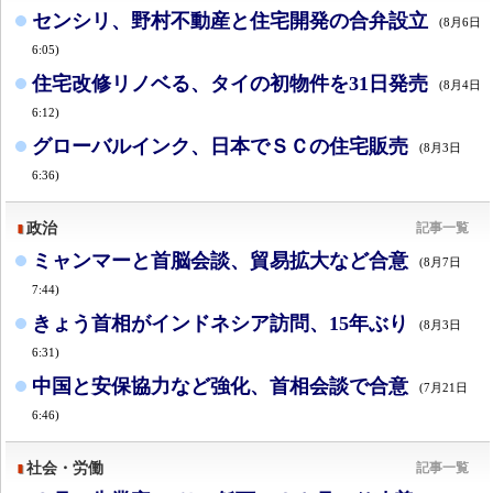
センシリ、野村不動産と住宅開発の合弁設立
(8月6日
6:05)
住宅改修リノベる、タイの初物件を31日発売
(8月4日
6:12)
グローバルインク、日本でＳＣの住宅販売
(8月3日
6:36)
政治
記事一覧
ミャンマーと首脳会談、貿易拡大など合意
(8月7日
7:44)
きょう首相がインドネシア訪問、15年ぶり
(8月3日
6:31)
中国と安保協力など強化、首相会談で合意
(7月21日
6:46)
社会・労働
記事一覧