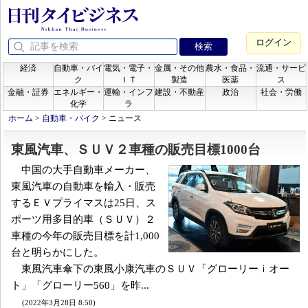
ログイン
経済
自動車・バイ
電気・電子・
金属・その他
農水・食品・
流通・サービ
ク
ＩＴ
製造
医薬
ス
金融・証券
エネルギー・
運輸・インフ
建設・不動産
政治
社会・労働
化学
ラ
ホーム
>
自動車・バイク
>
ニュース
東風汽車、ＳＵＶ２車種の販売目標1000台
中国の大手自動車メーカー、
東風汽車の自動車を輸入・販売
するＥＶプライマスは25日、ス
ポーツ用多目的車（ＳＵＶ）２
車種の今年の販売目標を計1,000
台と明らかにした。
東風汽車傘下の東風小康汽車のＳＵＶ「グローリーｉオー
ト」「グローリー560」を昨...
(2022年3月28日 8:50)