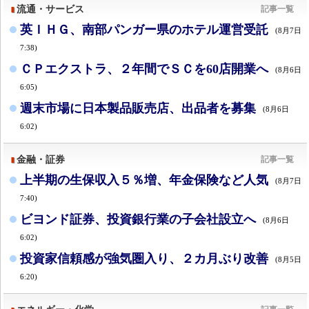
流通・サービス
記事一覧
英ＩＨＧ、南部パンガー県のホテル運営受託
(8月7日
7:38)
ＣＰエクストラ、２年間でＳＣを60店開業へ
(8月6日
6:05)
週末市場に日本製品販売店、出品者を募集
(8月6日
6:02)
金融・証券
記事一覧
上半期の生保収入５％増、年金保険など人気
(8月7日
7:40)
ビヨンド証券、投資銀行業の子会社設立へ
(8月6日
6:02)
投資家信頼感が強気圏入り、２カ月ぶり改善
(8月5日
6:20)