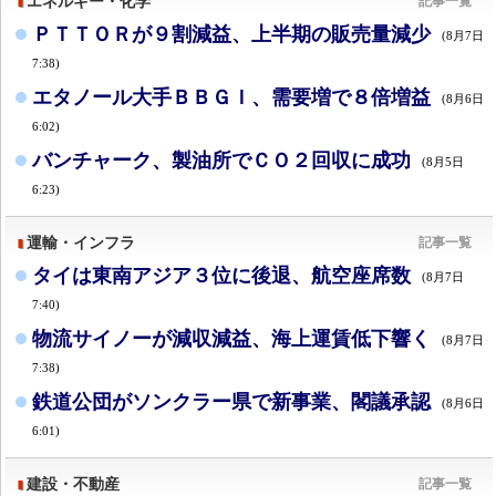
エネルギー・化学
記事一覧
ＰＴＴＯＲが９割減益、上半期の販売量減少
(8月7日
7:38)
エタノール大手ＢＢＧＩ、需要増で８倍増益
(8月6日
6:02)
バンチャーク、製油所でＣＯ２回収に成功
(8月5日
6:23)
運輸・インフラ
記事一覧
タイは東南アジア３位に後退、航空座席数
(8月7日
7:40)
物流サイノーが減収減益、海上運賃低下響く
(8月7日
7:38)
鉄道公団がソンクラー県で新事業、閣議承認
(8月6日
6:01)
建設・不動産
記事一覧