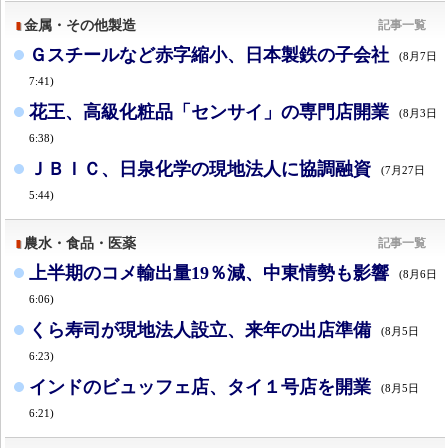
金属・その他製造
記事一覧
Ｇスチールなど赤字縮小、日本製鉄の子会社
(8月7日
7:41)
花王、高級化粧品「センサイ」の専門店開業
(8月3日
6:38)
ＪＢＩＣ、日泉化学の現地法人に協調融資
(7月27日
5:44)
農水・食品・医薬
記事一覧
上半期のコメ輸出量19％減、中東情勢も影響
(8月6日
6:06)
くら寿司が現地法人設立、来年の出店準備
(8月5日
6:23)
インドのビュッフェ店、タイ１号店を開業
(8月5日
6:21)