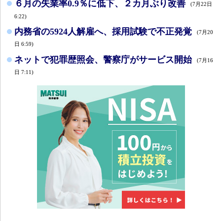
６月の失業率0.9％に低下、２カ月ぶり改善
(7月22日
6:22)
内務省の5924人解雇へ、採用試験で不正発覚
(7月20
日 6:59)
ネットで犯罪歴照会、警察庁がサービス開始
(7月16
日 7:11)