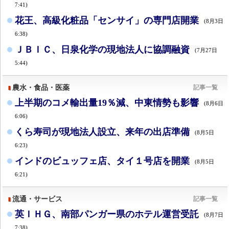
7:41)
花王、高級化粧品「センサイ」の専門店開業
(8月3日
6:38)
ＪＢＩＣ、日泉化学の現地法人に協調融資
(7月27日
5:44)
農水・食品・医薬
記事一覧
上半期のコメ輸出量19％減、中東情勢も影響
(8月6日
6:06)
くら寿司が現地法人設立、来年の出店準備
(8月5日
6:23)
インドのビュッフェ店、タイ１号店を開業
(8月5日
6:21)
流通・サービス
記事一覧
英ＩＨＧ、南部パンガー県のホテル運営受託
(8月7日
7:38)