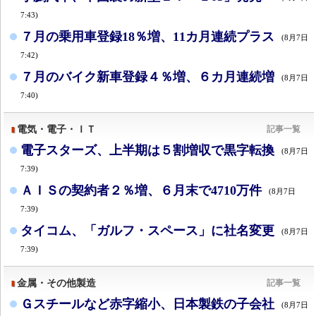
7:43)
７月の乗用車登録18％増、11カ月連続プラス
(8月7日
7:42)
７月のバイク新車登録４％増、６カ月連続増
(8月7日
7:40)
電気・電子・ＩＴ
記事一覧
電子スターズ、上半期は５割増収で黒字転換
(8月7日
7:39)
ＡＩＳの契約者２％増、６月末で4710万件
(8月7日
7:39)
タイコム、「ガルフ・スペース」に社名変更
(8月7日
7:39)
金属・その他製造
記事一覧
Ｇスチールなど赤字縮小、日本製鉄の子会社
(8月7日