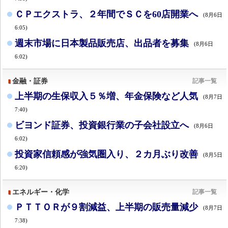
ＣＰエクストラ、２年間でＳＣを60店開業へ
(8月6日
6:05)
週末市場に日本製品販売店、出品者を募集
(8月6日
6:02)
金融・証券
記事一覧
上半期の生保収入５％増、年金保険など人気
(8月7日
7:40)
ビヨンド証券、投資銀行業の子会社設立へ
(8月6日
6:02)
投資家信頼感が強気圏入り、２カ月ぶり改善
(8月5日
6:20)
エネルギー・化学
記事一覧
ＰＴＴＯＲが９割減益、上半期の販売量減少
(8月7日
7:38)