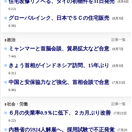
住宅改修リノベる、タイの初物件を31日発売
(8月4日
6:12)
グローバルインク、日本でＳＣの住宅販売
(8月3日
6:36)
政治
記事一覧
ミャンマーと首脳会談、貿易拡大など合意
(8月7日
7:44)
きょう首相がインドネシア訪問、15年ぶり
(8月3日
6:31)
中国と安保協力など強化、首相会談で合意
(7月21日
6:46)
社会・労働
記事一覧
６月の失業率0.9％に低下、２カ月ぶり改善
(7月22日
6:22)
内務省の5924人解雇へ、採用試験で不正発覚
(7月20