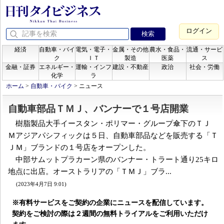
ログイン
経済
自動車・バイ
電気・電子・
金属・その他
農水・食品・
流通・サービ
ク
ＩＴ
製造
医薬
ス
金融・証券
エネルギー・
運輸・インフ
建設・不動産
政治
社会・労働
化学
ラ
ホーム
>
自動車・バイク
>
ニュース
自動車部品ＴＭＪ、バンナーで１号店開業
樹脂製品大手イースタン・ポリマー・グループ傘下のＴＪ
Ｍアジアパシフィックは５日、自動車部品などを販売する「Ｔ
ＪＭ」ブランドの１号店をオープンした。
中部サムットプラカーン県のバンナー・トラート通り25キロ
地点に出店。オーストラリアの「ＴＭＪ」ブラ...
(2023年4月7日 9:01)
※有料サービスをご契約の企業にニュースを配信しています。
契約をご検討の際は２週間の無料トライアルをご利用いただけ