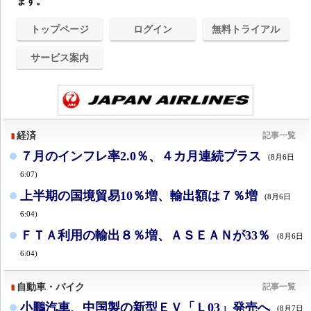
ます。
トップページ
ログイン
無料トライアル
サービス案内
経済
記事一覧
７月のインフレ率2.0％、４カ月連続プラス
(8月6日
6:07)
上半期の国境貿易10％増、輸出額は７％増
(8月6日
6:04)
ＦＴＡ利用の輸出８％増、ＡＳＥＡＮが33％
(8月6日
6:04)
自動車・バイク
記事一覧
小鵬汽車、中国製の新型ＥＶ「Ｌ03」発売へ
(8月7日