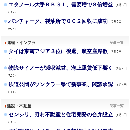
エタノール大手ＢＢＧＩ、需要増で８倍増益
(8月6日
6:02)
バンチャーク、製油所でＣＯ２回収に成功
(8月5日
6:23)
運輸・インフラ
記事一覧
タイは東南アジア３位に後退、航空座席数
(8月7日
7:40)
物流サイノーが減収減益、海上運賃低下響く
(8月7日
7:38)
鉄道公団がソンクラー県で新事業、閣議承認
(8月6日
6:01)
建設・不動産
記事一覧
センシリ、野村不動産と住宅開発の合弁設立
(8月6日
6:05)