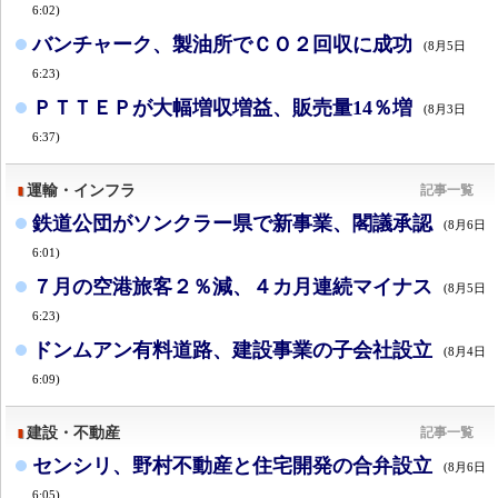
6:02)
バンチャーク、製油所でＣＯ２回収に成功
(8月5日
6:23)
ＰＴＴＥＰが大幅増収増益、販売量14％増
(8月3日
6:37)
運輸・インフラ
記事一覧
鉄道公団がソンクラー県で新事業、閣議承認
(8月6日
6:01)
７月の空港旅客２％減、４カ月連続マイナス
(8月5日
6:23)
ドンムアン有料道路、建設事業の子会社設立
(8月4日
6:09)
建設・不動産
記事一覧
センシリ、野村不動産と住宅開発の合弁設立
(8月6日
6:05)