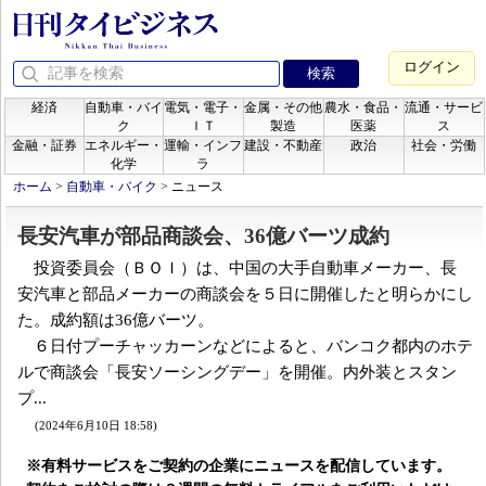
ログイン
経済
自動車・バイ
電気・電子・
金属・その他
農水・食品・
流通・サービ
ク
ＩＴ
製造
医薬
ス
金融・証券
エネルギー・
運輸・インフ
建設・不動産
政治
社会・労働
化学
ラ
ホーム
>
自動車・バイク
>
ニュース
長安汽車が部品商談会、36億バーツ成約
投資委員会（ＢＯＩ）は、中国の大手自動車メーカー、長
安汽車と部品メーカーの商談会を５日に開催したと明らかにし
た。成約額は36億バーツ。
６日付プーチャッカーンなどによると、バンコク都内のホテ
ルで商談会「長安ソーシングデー」を開催。内外装とスタン
プ...
(2024年6月10日 18:58)
※有料サービスをご契約の企業にニュースを配信しています。