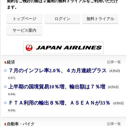
契約をご検討の際は２週間の無料トライアルをご利用いただけ
ます。
トップページ
ログイン
無料トライアル
サービス案内
経済
記事一覧
７月のインフレ率2.0％、４カ月連続プラス
(8月6日
6:07)
上半期の国境貿易10％増、輸出額は７％増
(8月6日
6:04)
ＦＴＡ利用の輸出８％増、ＡＳＥＡＮが33％
(8月6日
6:04)
自動車・バイク
記事一覧