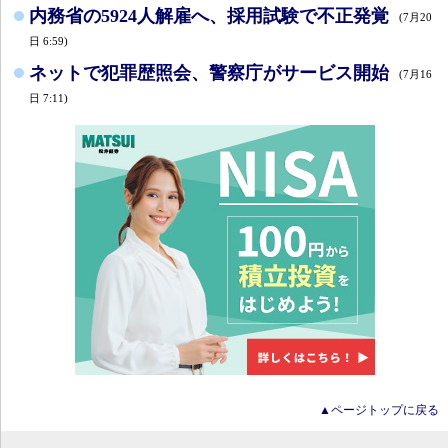
内務省の5924人解雇へ、採用試験で不正発覚
(7月20
日 6:59)
ネットで犯罪歴照会、警察庁がサービス開始
(7月16
日 7:11)
▲ページトップに戻る