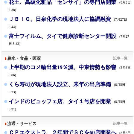
花王、高級化粧品「センサイ」の専門店開業
(8月3日
6:38)
ＪＢＩＣ、日泉化学の現地法人に協調融資
(7月27日
5:44)
富士フイルム、タイで健康診断センター開設
(7月27
日 5:43)
農水・食品・医薬
記事一覧
上半期のコメ輸出量19％減、中東情勢も影響
(8月6日
6:06)
くら寿司が現地法人設立、来年の出店準備
(8月5日
6:23)
インドのビュッフェ店、タイ１号店を開業
(8月5日
6:21)
流通・サービス
記事一覧
ＣＰエクストラ、２年間でＳＣを60店開業へ
(8月6日