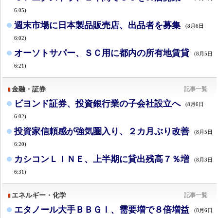
6:05)
週末市場に日本製品販売店、出品者を募集
(8月6日
6:02)
オーソトサパー、ＳＣ用に都内の所有地賃貸
(8月5日
6:21)
金融・証券
記事一覧
ビヨンド証券、投資銀行業の子会社設立へ
(8月6日
6:02)
投資家信頼感が強気圏入り、２カ月ぶり改善
(8月5日
6:20)
カシコンＬＩＮＥ、上半期に貸出残高７％増
(8月3日
6:31)
エネルギー・化学
記事一覧
エタノール大手ＢＢＧＩ、需要増で８倍増益
(8月6日