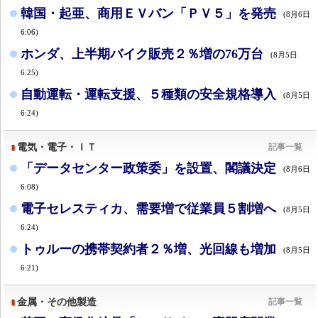
韓国・起亜、商用ＥＶバン「ＰＶ５」を発売
(8月6日
6:06)
ホンダ、上半期バイク販売２％増の76万台
(8月5日
6:25)
自動運転・運転支援、５種類の安全規格導入
(8月5日
6:24)
電気・電子・ＩＴ
記事一覧
「データセンター政策委」を設置、閣議決定
(8月6日
6:08)
電子セレスティカ、需要増で従業員５割増へ
(8月5日
6:24)
トゥルーの携帯契約者２％増、光回線も増加
(8月5日
6:21)
金属・その他製造
記事一覧