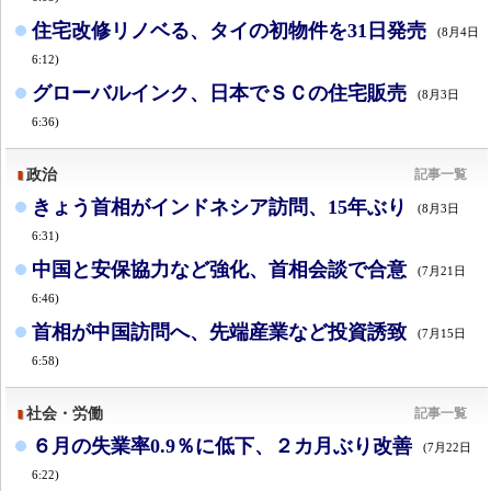
住宅改修リノベる、タイの初物件を31日発売
(8月4日
6:12)
グローバルインク、日本でＳＣの住宅販売
(8月3日
6:36)
政治
記事一覧
きょう首相がインドネシア訪問、15年ぶり
(8月3日
6:31)
中国と安保協力など強化、首相会談で合意
(7月21日
6:46)
首相が中国訪問へ、先端産業など投資誘致
(7月15日
6:58)
社会・労働
記事一覧
６月の失業率0.9％に低下、２カ月ぶり改善
(7月22日
6:22)