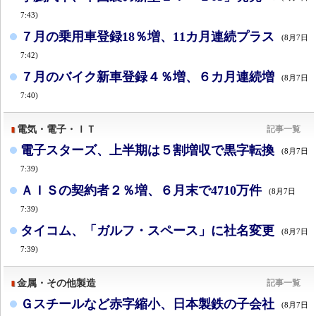
7:43)
７月の乗用車登録18％増、11カ月連続プラス
(8月7日
7:42)
７月のバイク新車登録４％増、６カ月連続増
(8月7日
7:40)
電気・電子・ＩＴ
記事一覧
電子スターズ、上半期は５割増収で黒字転換
(8月7日
7:39)
ＡＩＳの契約者２％増、６月末で4710万件
(8月7日
7:39)
タイコム、「ガルフ・スペース」に社名変更
(8月7日
7:39)
金属・その他製造
記事一覧
Ｇスチールなど赤字縮小、日本製鉄の子会社
(8月7日