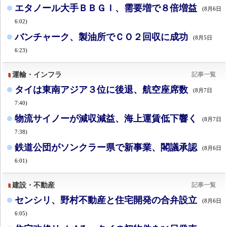
エタノール大手ＢＢＧＩ、需要増で８倍増益
(8月6日
6:02)
バンチャーク、製油所でＣＯ２回収に成功
(8月5日
6:23)
運輸・インフラ
記事一覧
タイは東南アジア３位に後退、航空座席数
(8月7日
7:40)
物流サイノーが減収減益、海上運賃低下響く
(8月7日
7:38)
鉄道公団がソンクラー県で新事業、閣議承認
(8月6日
6:01)
建設・不動産
記事一覧
センシリ、野村不動産と住宅開発の合弁設立
(8月6日
6:05)