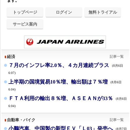
ます。
トップページ
ログイン
無料トライアル
サービス案内
経済
記事一覧
７月のインフレ率2.0％、４カ月連続プラス
(8月6日
6:07)
上半期の国境貿易10％増、輸出額は７％増
(8月6日
6:04)
ＦＴＡ利用の輸出８％増、ＡＳＥＡＮが33％
(8月6日
6:04)
自動車・バイク
記事一覧
小鵬汽車、中国製の新型ＥＶ「Ｌ03」発売へ
(8月7日