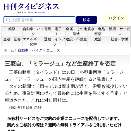
ログイン
経済
自動車・バイ
電気・電子・
金属・その他
農水・食品・
流通・サービ
ク
ＩＴ
製造
医薬
ス
金融・証券
エネルギー・
運輸・インフ
建設・不動産
政治
社会・労働
化学
ラ
ホーム
>
自動車・バイク
>
ニュース
三菱自、「ミラージュ」など生産終了を否定
三菱自動車（タイランド）は18日、小型乗用車「ミラージ
ュ」「アトラージュ」の国内生産を継続すると発表した。
タイの新聞で「両モデルは廃止期が近く、需要も減少してい
るため、事業計画に従って最終的には生産を停止する予定」と
報道された。これに対し同社は...
(2024年6月19日 17:58)
※有料サービスをご契約の企業にニュースを配信しています。
契約をご検討の際は２週間の無料トライアルをご利用いただけ