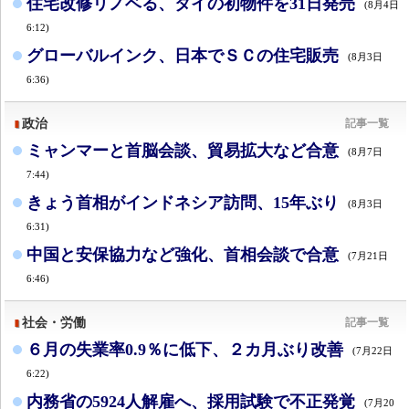
住宅改修リノベる、タイの初物件を31日発売
(8月4日
6:12)
グローバルインク、日本でＳＣの住宅販売
(8月3日
6:36)
政治
記事一覧
ミャンマーと首脳会談、貿易拡大など合意
(8月7日
7:44)
きょう首相がインドネシア訪問、15年ぶり
(8月3日
6:31)
中国と安保協力など強化、首相会談で合意
(7月21日
6:46)
社会・労働
記事一覧
６月の失業率0.9％に低下、２カ月ぶり改善
(7月22日
6:22)
内務省の5924人解雇へ、採用試験で不正発覚
(7月20