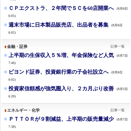
ＣＰエクストラ、２年間でＳＣを60店開業へ
(8月6日
6:05)
週末市場に日本製品販売店、出品者を募集
(8月6日
6:02)
金融・証券
記事一覧
上半期の生保収入５％増、年金保険など人気
(8月7日
7:40)
ビヨンド証券、投資銀行業の子会社設立へ
(8月6日
6:02)
投資家信頼感が強気圏入り、２カ月ぶり改善
(8月5日
6:20)
エネルギー・化学
記事一覧
ＰＴＴＯＲが９割減益、上半期の販売量減少
(8月7日
7:38)