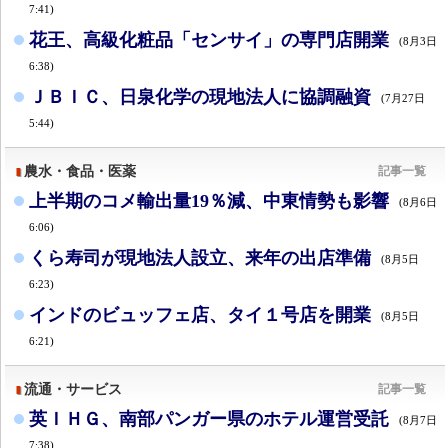
7:41)
花王、高級化粧品「センサイ」の専門店開業
(8月3日
6:38)
ＪＢＩＣ、日泉化学の現地法人に協調融資
(7月27日
5:44)
農水・食品・医薬
記事一覧
上半期のコメ輸出量19％減、中東情勢も影響
(8月6日
6:06)
くら寿司が現地法人設立、来年の出店準備
(8月5日
6:23)
インドのビュッフェ店、タイ１号店を開業
(8月5日
6:21)
流通・サービス
記事一覧
英ＩＨＧ、南部パンガー県のホテル運営受託
(8月7日
7:38)