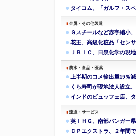
タイコム、「ガルフ・スペ
金属・その他製造
Ｇスチールなど赤字縮小、
花王、高級化粧品「センサ
ＪＢＩＣ、日泉化学の現地
農水・食品・医薬
上半期のコメ輸出量19％
くら寿司が現地法人設立、
インドのビュッフェ店、タ
流通・サービス
英ＩＨＧ、南部パンガー県
ＣＰエクストラ、２年間で