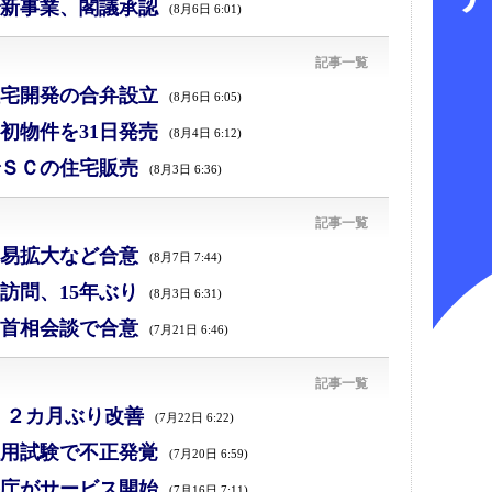
新事業、閣議承認
(8月6日 6:01)
記事一覧
宅開発の合弁設立
(8月6日 6:05)
初物件を31日発売
(8月4日 6:12)
ＳＣの住宅販売
(8月3日 6:36)
記事一覧
易拡大など合意
(8月7日 7:44)
訪問、15年ぶり
(8月3日 6:31)
首相会談で合意
(7月21日 6:46)
記事一覧
、２カ月ぶり改善
(7月22日 6:22)
採用試験で不正発覚
(7月20日 6:59)
庁がサービス開始
(7月16日 7:11)