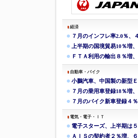
経済
７月のインフレ率2.0％、
上半期の国境貿易10％増
ＦＴＡ利用の輸出８％増、
自動車・バイク
小鵬汽車、中国製の新型Ｅ
７月の乗用車登録18％増、
７月のバイク新車登録４％
電気・電子・ＩＴ
電子スターズ、上半期は５
ＡＩＳの契約者２％増、６月