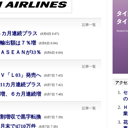
記事一覧
４カ月連続プラス
(8月6日 6:07)
、輸出額は７％増
(8月6日 6:04)
ＡＳＥＡＮが33％
(8月6日 6:04)
記事一覧
Ｖ「Ｌ03」発売へ
(8月7日 7:43)
アクセ
11カ月連続プラス
(8月7日 7:42)
セ
増、６カ月連続増
(8月7日 7:40)
の
Ｈ
記事一覧
業
割増収で黒字転換
(8月7日 7:39)
花
末で4710万件
(8月7日 7:39)