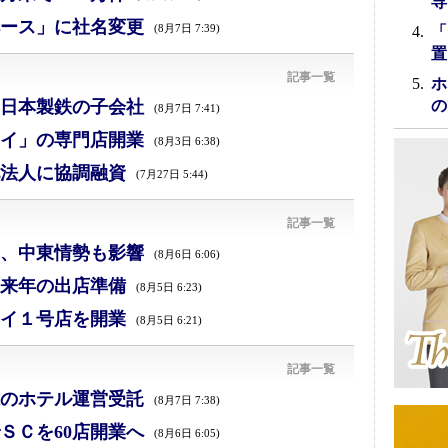
専
ース」に社名変更
(8月7日 7:39)
「
置
記事一覧
ホ
日本製鉄の子会社
の
(8月7日 7:41)
イ」の専門店開業
(8月3日 6:38)
法人に協調融資
(7月27日 5:44)
記事一覧
減、中東情勢も影響
(8月6日 6:06)
来年の出店準備
(8月5日 6:23)
イ１号店を開業
(8月5日 6:21)
記事一覧
のホテル運営受託
(8月7日 7:38)
ＳＣを60店開業へ
(8月6日 6:05)