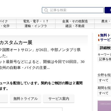
バイク
電気・電子・ＩＴ
金属・その他製造
農水・
・化学
運輸・インフラ
建設・不動産
無料ト
サービ
カスタムカー展
詳細検
国際オートサロン」が26日、中部ノンタブリ県
キーワー
した。
ト最新号などによると、開催は今回で10回目。30
州の自動車・バイクの主要...
分野を指
ュースを配信しています。契約をご検討の際は２週間
期間を指
ます。
無料トライアル
サービス案内