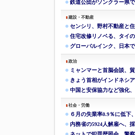
鉄道公団がソンクラー県で
建設・不動産
センシリ、野村不動産と住
住宅改修リノベる、タイの
グローバルインク、日本で
政治
ミャンマーと首脳会談、貿
きょう首相がインドネシア
中国と安保協力など強化、
社会・労働
６月の失業率0.9％に低下
内務省の5924人解雇へ、
ネットで犯罪歴照会、警察