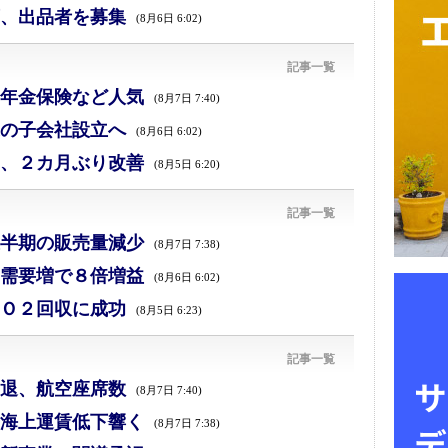
、出品者を募集
(8月6日 6:02)
記事一覧
年金保険など人気
(8月7日 7:40)
の子会社設立へ
(8月6日 6:02)
、２カ月ぶり改善
(8月5日 6:20)
記事一覧
半期の販売量減少
(8月7日 7:38)
需要増で８倍増益
(8月6日 6:02)
Ｏ２回収に成功
(8月5日 6:23)
記事一覧
退、航空座席数
(8月7日 7:40)
海上運賃低下響く
(8月7日 7:38)