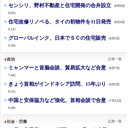
センシリ、野村不動産と住宅開発の合弁設立
(8月6日
6:05)
住宅改修リノベる、タイの初物件を31日発売
(8月4日
6:12)
グローバルインク、日本でＳＣの住宅販売
(8月3日
6:36)
政治
記事一覧
ミャンマーと首脳会談、貿易拡大など合意
(8月7日
7:44)
きょう首相がインドネシア訪問、15年ぶり
(8月3日
6:31)
中国と安保協力など強化、首相会談で合意
(7月21日
6:46)
社会・労働
記事一覧