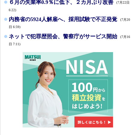
６月の失業率0.9％に低下、２カ月ぶり改善
(7月22日
6:22)
内務省の5924人解雇へ、採用試験で不正発覚
(7月20
日 6:59)
ネットで犯罪歴照会、警察庁がサービス開始
(7月16
日 7:11)