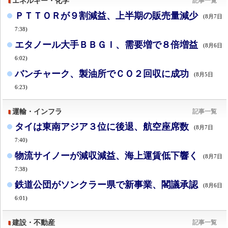
エネルギー・化学
記事一覧
ＰＴＴＯＲが９割減益、上半期の販売量減少
(8月7日
7:38)
エタノール大手ＢＢＧＩ、需要増で８倍増益
(8月6日
6:02)
バンチャーク、製油所でＣＯ２回収に成功
(8月5日
6:23)
運輸・インフラ
記事一覧
タイは東南アジア３位に後退、航空座席数
(8月7日
7:40)
物流サイノーが減収減益、海上運賃低下響く
(8月7日
7:38)
鉄道公団がソンクラー県で新事業、閣議承認
(8月6日
6:01)
建設・不動産
記事一覧