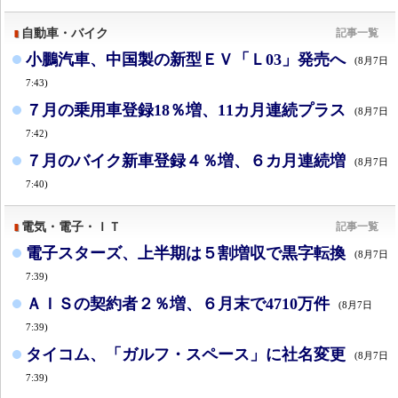
自動車・バイク
記事一覧
小鵬汽車、中国製の新型ＥＶ「Ｌ03」発売へ
(8月7日
7:43)
７月の乗用車登録18％増、11カ月連続プラス
(8月7日
7:42)
７月のバイク新車登録４％増、６カ月連続増
(8月7日
7:40)
電気・電子・ＩＴ
記事一覧
電子スターズ、上半期は５割増収で黒字転換
(8月7日
7:39)
ＡＩＳの契約者２％増、６月末で4710万件
(8月7日
7:39)
タイコム、「ガルフ・スペース」に社名変更
(8月7日
7:39)