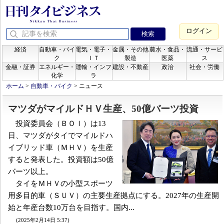
ログイン
経済
自動車・バイ
電気・電子・
金属・その他
農水・食品・
流通・サービ
ク
ＩＴ
製造
医薬
ス
金融・証券
エネルギー・
運輸・インフ
建設・不動産
政治
社会・労働
化学
ラ
ホーム
>
自動車・バイク
>
ニュース
マツダがマイルドＨＶ生産、50億バーツ投資
投資委員会（ＢＯＩ）は13
日、マツダがタイでマイルドハ
イブリッド車（ＭＨＶ）を生産
すると発表した。投資額は50億
バーツ以上。
タイをＭＨＶの小型スポーツ
用多目的車（ＳＵＶ）の主要生産拠点にする。2027年の生産開
始と年産台数10万台を目指す。国内...
(2025年2月14日 5:37)