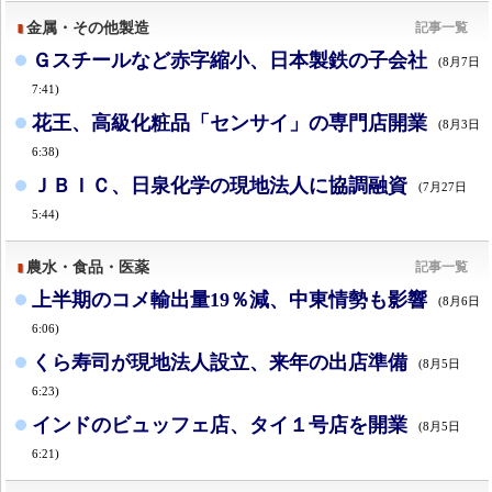
金属・その他製造
記事一覧
Ｇスチールなど赤字縮小、日本製鉄の子会社
(8月7日
7:41)
花王、高級化粧品「センサイ」の専門店開業
(8月3日
6:38)
ＪＢＩＣ、日泉化学の現地法人に協調融資
(7月27日
5:44)
農水・食品・医薬
記事一覧
上半期のコメ輸出量19％減、中東情勢も影響
(8月6日
6:06)
くら寿司が現地法人設立、来年の出店準備
(8月5日
6:23)
インドのビュッフェ店、タイ１号店を開業
(8月5日
6:21)