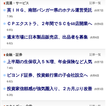
流通・サービス
記事一覧
英ＩＨＧ、南部パンガー県のホテル運営受託
(8月7日
7:38)
ＣＰエクストラ、２年間でＳＣを60店開業へ
(8月6日
6:05)
週末市場に日本製品販売店、出品者を募集
(8月6日
6:02)
金融・証券
記事一覧
上半期の生保収入５％増、年金保険など人気
(8月7日
7:40)
ビヨンド証券、投資銀行業の子会社設立へ
(8月6日
6:02)
投資家信頼感が強気圏入り、２カ月ぶり改善
(8月5日
6:20)