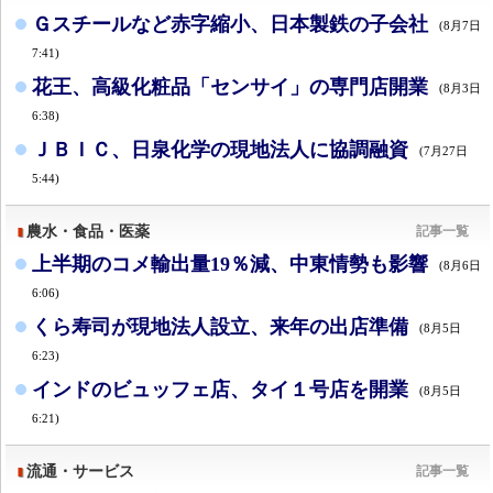
Ｇスチールなど赤字縮小、日本製鉄の子会社
(8月7日
7:41)
花王、高級化粧品「センサイ」の専門店開業
(8月3日
6:38)
ＪＢＩＣ、日泉化学の現地法人に協調融資
(7月27日
5:44)
農水・食品・医薬
記事一覧
上半期のコメ輸出量19％減、中東情勢も影響
(8月6日
6:06)
くら寿司が現地法人設立、来年の出店準備
(8月5日
6:23)
インドのビュッフェ店、タイ１号店を開業
(8月5日
6:21)
流通・サービス
記事一覧