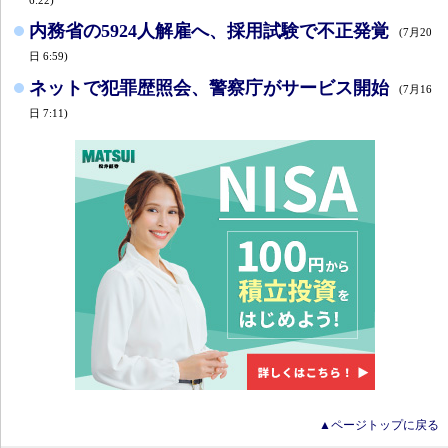
内務省の5924人解雇へ、採用試験で不正発覚
(7月20
日 6:59)
ネットで犯罪歴照会、警察庁がサービス開始
(7月16
日 7:11)
▲ページトップに戻る