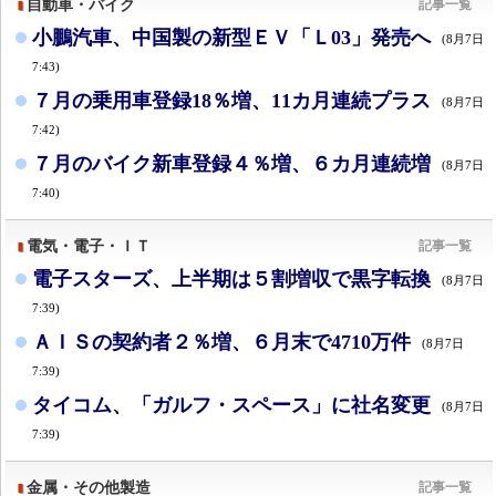
自動車・バイク
記事一覧
小鵬汽車、中国製の新型ＥＶ「Ｌ03」発売へ
(8月7日
7:43)
７月の乗用車登録18％増、11カ月連続プラス
(8月7日
7:42)
７月のバイク新車登録４％増、６カ月連続増
(8月7日
7:40)
電気・電子・ＩＴ
記事一覧
電子スターズ、上半期は５割増収で黒字転換
(8月7日
7:39)
ＡＩＳの契約者２％増、６月末で4710万件
(8月7日
7:39)
タイコム、「ガルフ・スペース」に社名変更
(8月7日
7:39)
金属・その他製造
記事一覧