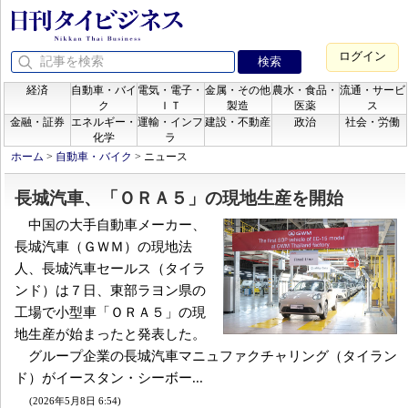
ログイン
経済
自動車・バイ
電気・電子・
金属・その他
農水・食品・
流通・サービ
ク
ＩＴ
製造
医薬
ス
金融・証券
エネルギー・
運輸・インフ
建設・不動産
政治
社会・労働
化学
ラ
ホーム
>
自動車・バイク
>
ニュース
長城汽車、「ＯＲＡ５」の現地生産を開始
中国の大手自動車メーカー、
長城汽車（ＧＷＭ）の現地法
人、長城汽車セールス（タイラ
ンド）は７日、東部ラヨン県の
工場で小型車「ＯＲＡ５」の現
地生産が始まったと発表した。
グループ企業の長城汽車マニュファクチャリング（タイラン
ド）がイースタン・シーボー...
(2026年5月8日 6:54)