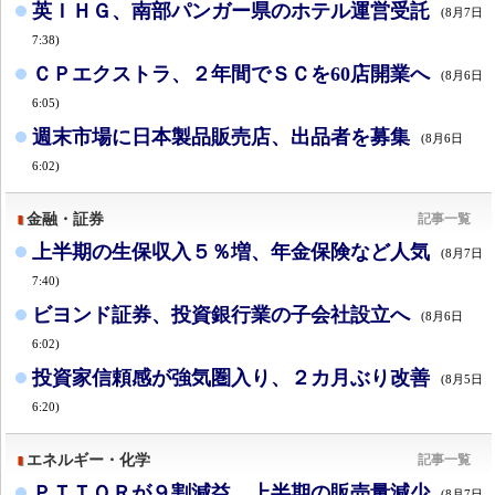
英ＩＨＧ、南部パンガー県のホテル運営受託
(8月7日
7:38)
ＣＰエクストラ、２年間でＳＣを60店開業へ
(8月6日
6:05)
週末市場に日本製品販売店、出品者を募集
(8月6日
6:02)
金融・証券
記事一覧
上半期の生保収入５％増、年金保険など人気
(8月7日
7:40)
ビヨンド証券、投資銀行業の子会社設立へ
(8月6日
6:02)
投資家信頼感が強気圏入り、２カ月ぶり改善
(8月5日
6:20)
エネルギー・化学
記事一覧
ＰＴＴＯＲが９割減益、上半期の販売量減少
(8月7日