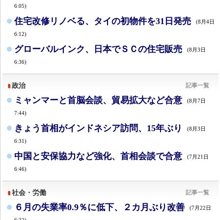
6:05)
住宅改修リノベる、タイの初物件を31日発売
(8月4日
6:12)
グローバルインク、日本でＳＣの住宅販売
(8月3日
6:36)
政治
記事一覧
ミャンマーと首脳会談、貿易拡大など合意
(8月7日
7:44)
きょう首相がインドネシア訪問、15年ぶり
(8月3日
6:31)
中国と安保協力など強化、首相会談で合意
(7月21日
6:46)
社会・労働
記事一覧
６月の失業率0.9％に低下、２カ月ぶり改善
(7月22日
6:22)