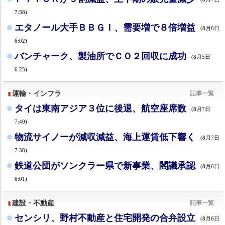
7:38)
エタノール大手ＢＢＧＩ、需要増で８倍増益
(8月6日
6:02)
バンチャーク、製油所でＣＯ２回収に成功
(8月5日
6:23)
運輸・インフラ
記事一覧
タイは東南アジア３位に後退、航空座席数
(8月7日
7:40)
物流サイノーが減収減益、海上運賃低下響く
(8月7日
7:38)
鉄道公団がソンクラー県で新事業、閣議承認
(8月6日
6:01)
建設・不動産
記事一覧
センシリ、野村不動産と住宅開発の合弁設立
(8月6日