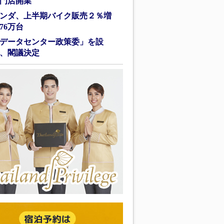
門店開業
ンダ、上半期バイク販売２％増
76万台
データセンター政策委」を設
、閣議決定