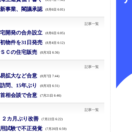
新事業、閣議承認
(8月6日 6:01)
記事一覧
宅開発の合弁設立
(8月6日 6:05)
初物件を31日発売
(8月4日 6:12)
ＳＣの住宅販売
(8月3日 6:36)
記事一覧
易拡大など合意
(8月7日 7:44)
訪問、15年ぶり
(8月3日 6:31)
首相会談で合意
(7月21日 6:46)
記事一覧
、２カ月ぶり改善
(7月22日 6:22)
採用試験で不正発覚
(7月20日 6:59)