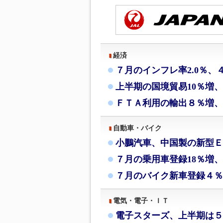
経済
７月のインフレ率2.0％、
上半期の国境貿易10％増
ＦＴＡ利用の輸出８％増、
自動車・バイク
小鵬汽車、中国製の新型Ｅ
７月の乗用車登録18％増、
７月のバイク新車登録４％
電気・電子・ＩＴ
電子スターズ、上半期は５