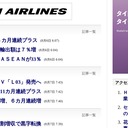
記事一覧
４カ月連続プラス
(8月6日 6:07)
、輸出額は７％増
(8月6日 6:04)
ＡＳＥＡＮが33％
(8月6日 6:04)
記事一覧
Ｖ「Ｌ03」発売へ
アクセ
(8月7日 7:43)
11カ月連続プラス
Ｈ
(8月7日 7:42)
業
増、６カ月連続増
(8月7日 7:40)
セ
の
記事一覧
花
割増収で黒字転換
(8月7日 7:39)