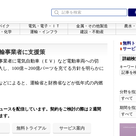
バイク
電気・電子・ＩＴ
金属・その他製造
農水・
・化学
運輸・インフラ
建設・不動産
無料ト
サービ
輸事業者に支援策
詳細検
事業者に電気自動車（ＥＶ）など電動車両への切
キーワー
し、100億～200億バーツを充てる方針を明らかに
などによると、運輸省と財務省などが低年式の内燃
分野を指
期間を指
ュースを配信しています。契約をご検討の際は２週間
ます。
無料トライアル
サービス案内