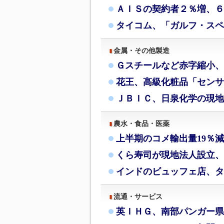
ＡＩＳの契約者２％増、６月
タイコム、「ガルフ・スペ
金属・その他製造
Ｇスチールなど赤字縮小、
花王、高級化粧品「センサ
ＪＢＩＣ、日泉化学の現地
農水・食品・医薬
上半期のコメ輸出量19％
くら寿司が現地法人設立、
インドのビュッフェ店、タ
流通・サービス
英ＩＨＧ、南部パンガー県