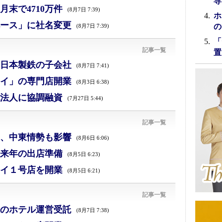
専
末で4710万件
(8月7日 7:39)
ホ
ース」に社名変更
の
(8月7日 7:39)
「
記事一覧
置
日本製鉄の子会社
(8月7日 7:41)
イ」の専門店開業
(8月3日 6:38)
法人に協調融資
(7月27日 5:44)
記事一覧
減、中東情勢も影響
(8月6日 6:06)
来年の出店準備
(8月5日 6:23)
イ１号店を開業
(8月5日 6:21)
記事一覧
のホテル運営受託
(8月7日 7:38)