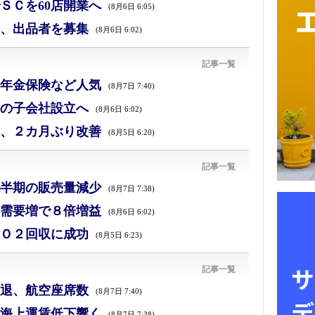
ＳＣを60店開業へ
(8月6日 6:05)
、出品者を募集
(8月6日 6:02)
記事一覧
年金保険など人気
(8月7日 7:40)
の子会社設立へ
(8月6日 6:02)
、２カ月ぶり改善
(8月5日 6:20)
記事一覧
半期の販売量減少
(8月7日 7:38)
需要増で８倍増益
(8月6日 6:02)
Ｏ２回収に成功
(8月5日 6:23)
記事一覧
退、航空座席数
(8月7日 7:40)
海上運賃低下響く
(8月7日 7:38)