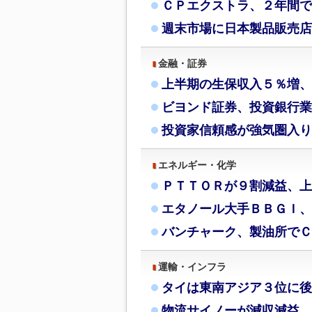
ＣＰエクストラ、２年間で
週末市場に日本製品販売店
金融・証券
上半期の生保収入５％増、
ビヨンド証券、投資銀行業
投資家信頼感が強気圏入り
エネルギー・化学
ＰＴＴＯＲが９割減益、上
エタノール大手ＢＢＧＩ、
バンチャーク、製油所でＣ
運輸・インフラ
タイは東南アジア３位に後
物流サイノーが減収減益、