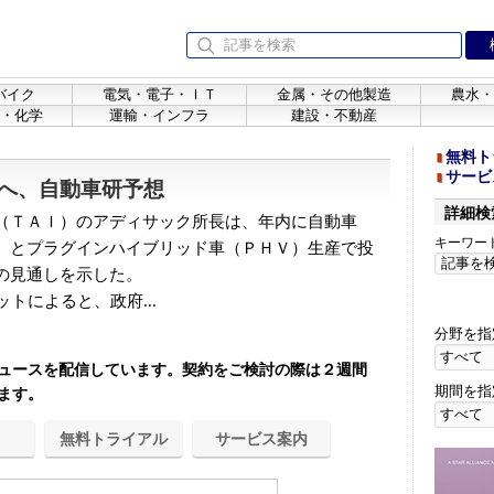
バイク
電気・電子・ＩＴ
金属・その他製造
農水・
・化学
運輸・インフラ
建設・不動産
無料ト
サービ
へ、自動車研予想
詳細検
（ＴＡＩ）のアディサック所長は、年内に自動車
キーワー
）とプラグインハイブリッド車（ＰＨＶ）生産で投
の見通しを示した。
トによると、政府...
分野を指
ュースを配信しています。契約をご検討の際は２週間
期間を指
ます。
無料トライアル
サービス案内