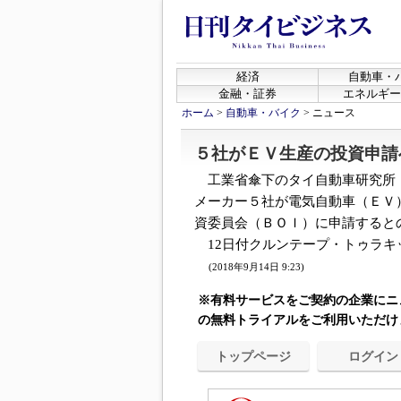
経済
自動車・
金融・証券
エネルギー
ホーム
>
自動車・バイク
>
ニュース
５社がＥＶ生産の投資申請
工業省傘下のタイ自動車研究所
メーカー５社が電気自動車（ＥＶ
資委員会（ＢＯＩ）に申請すると
12日付クルンテープ・トゥラキッ
(2018年9月14日 9:23)
※有料サービスをご契約の企業にニ
の無料トライアルをご利用いただけ
トップページ
ログイン