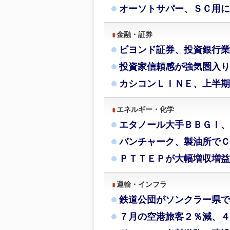
オーソトサパー、ＳＣ用に
金融・証券
ビヨンド証券、投資銀行業
投資家信頼感が強気圏入り
カシコンＬＩＮＥ、上半期
エネルギー・化学
エタノール大手ＢＢＧＩ、
バンチャーク、製油所でＣ
ＰＴＴＥＰが大幅増収増益
運輸・インフラ
鉄道公団がソンクラー県で
７月の空港旅客２％減、４