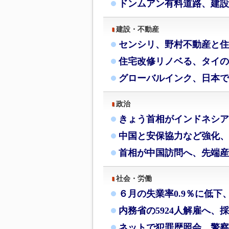
ドンムアン有料道路、建設
建設・不動産
センシリ、野村不動産と住
住宅改修リノベる、タイの
グローバルインク、日本で
政治
きょう首相がインドネシア
中国と安保協力など強化、
首相が中国訪問へ、先端産
社会・労働
６月の失業率0.9％に低下
内務省の5924人解雇へ、
ネットで犯罪歴照会、警察