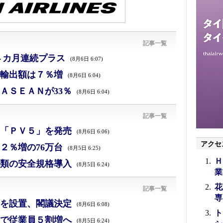
記事一覧
４カ月連続プラス
(8月6日 6:07)
、輸出額は７％増
(8月6日 6:04)
ＡＳＥＡＮが33％
(8月6日 6:04)
記事一覧
「ＰＶ５」を発売
(8月6日 6:06)
アクセ
２％増の76万台
(8月5日 6:25)
Ｈ
類の安全規格導入
(8月5日 6:24)
業
花
記事一覧
専
を設置、閣議決定
(8月6日 6:08)
ト
で従業員５割増へ
(8月5日 6:24)