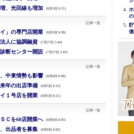
シ
増、光回線も増加
(8月5日 6:21)
ホ
の
記事一覧
貯
イ」の専門店開業
億
(8月3日 6:38)
法人に協調融資
(7月27日 5:44)
診断センター開設
(7月27日 5:43)
記事一覧
減、中東情勢も影響
(8月6日 6:06)
来年の出店準備
(8月5日 6:23)
イ１号店を開業
(8月5日 6:21)
記事一覧
ＳＣを60店開業へ
(8月6日 6:05)
、出品者を募集
(8月6日 6:02)