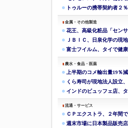
トゥルーの携帯契約者２％
金属・その他製造
花王、高級化粧品「センサ
ＪＢＩＣ、日泉化学の現地
富士フイルム、タイで健康
農水・食品・医薬
上半期のコメ輸出量19％
くら寿司が現地法人設立、
インドのビュッフェ店、タ
流通・サービス
ＣＰエクストラ、２年間で
週末市場に日本製品販売店