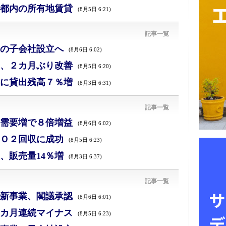
都内の所有地賃貸
(8月5日 6:21)
記事一覧
の子会社設立へ
(8月6日 6:02)
、２カ月ぶり改善
(8月5日 6:20)
に貸出残高７％増
(8月3日 6:31)
記事一覧
需要増で８倍増益
(8月6日 6:02)
Ｏ２回収に成功
(8月5日 6:23)
、販売量14％増
(8月3日 6:37)
記事一覧
新事業、閣議承認
(8月6日 6:01)
カ月連続マイナス
(8月5日 6:23)