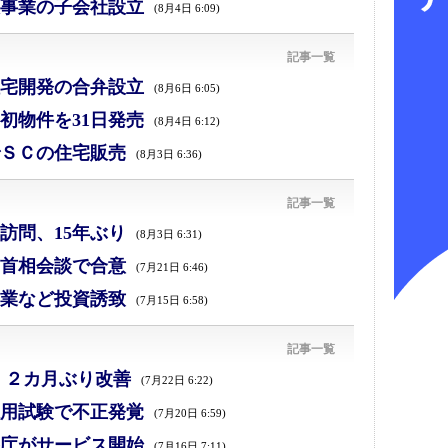
事業の子会社設立
(8月4日 6:09)
記事一覧
宅開発の合弁設立
(8月6日 6:05)
初物件を31日発売
(8月4日 6:12)
ＳＣの住宅販売
(8月3日 6:36)
記事一覧
訪問、15年ぶり
(8月3日 6:31)
首相会談で合意
(7月21日 6:46)
業など投資誘致
(7月15日 6:58)
記事一覧
、２カ月ぶり改善
(7月22日 6:22)
採用試験で不正発覚
(7月20日 6:59)
庁がサービス開始
(7月16日 7:11)