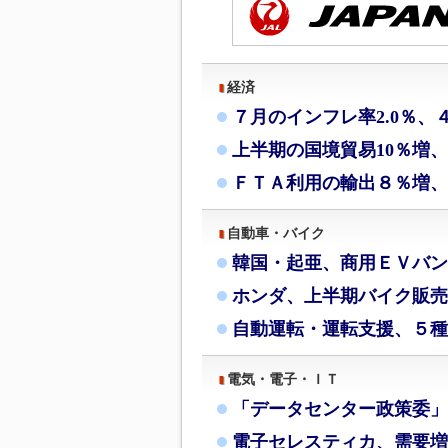
経済
７月のインフレ率2.0％、
上半期の国境貿易10％増
ＦＴＡ利用の輸出８％増、
自動車・バイク
韓国・起亜、商用ＥＶバン
ホンダ、上半期バイク販売
自動運転・運転支援、５種
電気・電子・ＩＴ
「データセンター政策委」
電子セレスティカ、需要増