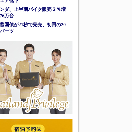
ェア低下
ンダ、上半期バイク販売２％増
76万台
蓄国債が21秒で完売、初回の20
バーツ