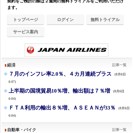
契約をご検討の際は２週間の無料トライアルをご利用いただけ
ます。
トップページ
ログイン
無料トライアル
サービス案内
経済
記事一覧
７月のインフレ率2.0％、４カ月連続プラス
(8月6日
6:07)
上半期の国境貿易10％増、輸出額は７％増
(8月6日
6:04)
ＦＴＡ利用の輸出８％増、ＡＳＥＡＮが33％
(8月6日
6:04)
自動車・バイク
記事一覧