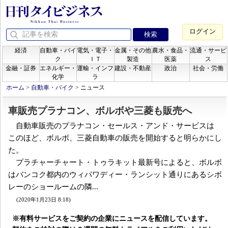
ログイン
経済
自動車・バイ
電気・電子・
金属・その他
農水・食品・
流通・サービ
ク
ＩＴ
製造
医薬
ス
金融・証券
エネルギー・
運輸・インフ
建設・不動産
政治
社会・労働
化学
ラ
ホーム
>
自動車・バイク
>
ニュース
車販売プラナコン、ボルボや三菱も販売へ
自動車販売のプラナコン・セールス・アンド・サービスは
このほど、ボルボ、三菱自動車の販売を開始すると明らかにし
た。
プラチャーチャート・トゥラキット最新号によると、ボルボ
はバンコク都内のウィパワディー・ランシット通りにあるシボ
レーのショールームの隣...
(2020年1月23日 8:18)
※有料サービスをご契約の企業にニュースを配信しています。