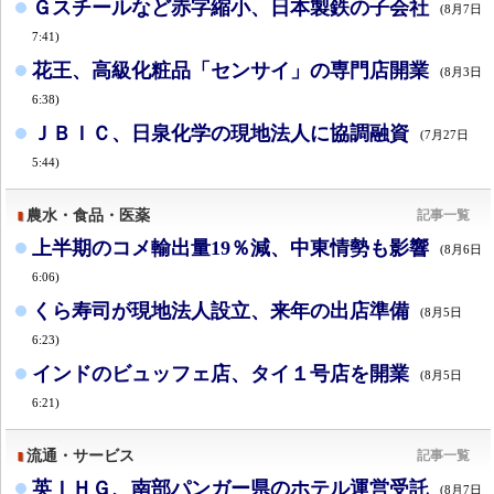
Ｇスチールなど赤字縮小、日本製鉄の子会社
(8月7日
7:41)
花王、高級化粧品「センサイ」の専門店開業
(8月3日
6:38)
ＪＢＩＣ、日泉化学の現地法人に協調融資
(7月27日
5:44)
農水・食品・医薬
記事一覧
上半期のコメ輸出量19％減、中東情勢も影響
(8月6日
6:06)
くら寿司が現地法人設立、来年の出店準備
(8月5日
6:23)
インドのビュッフェ店、タイ１号店を開業
(8月5日
6:21)
流通・サービス
記事一覧
英ＩＨＧ、南部パンガー県のホテル運営受託
(8月7日