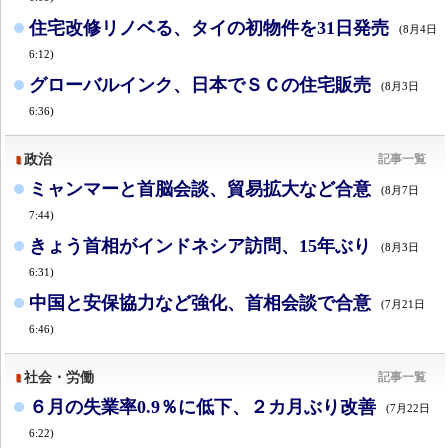
住宅改修リノベる、タイの初物件を31日発売
(8月4日
6:12)
グローバルインク、日本でＳＣの住宅販売
(8月3日
6:36)
政治
記事一覧
ミャンマーと首脳会談、貿易拡大など合意
(8月7日
7:44)
きょう首相がインドネシア訪問、15年ぶり
(8月3日
6:31)
中国と安保協力など強化、首相会談で合意
(7月21日
6:46)
社会・労働
記事一覧
６月の失業率0.9％に低下、２カ月ぶり改善
(7月22日
6:22)