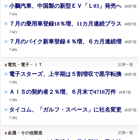
小鵬汽車、中国製の新型ＥＶ「Ｌ03」発売へ
(8月7日
7:43)
７月の乗用車登録18％増、11カ月連続プラス
(8月7日
7:42)
７月のバイク新車登録４％増、６カ月連続増
(8月7日
7:40)
電気・電子・ＩＴ
記事一覧
電子スターズ、上半期は５割増収で黒字転換
(8月7日
7:39)
ＡＩＳの契約者２％増、６月末で4710万件
(8月7日
7:39)
タイコム、「ガルフ・スペース」に社名変更
(8月7日
7:39)
金属・その他製造
記事一覧