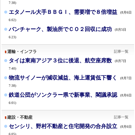
7:38)
エタノール大手ＢＢＧＩ、需要増で８倍増益
(8月6日
6:02)
バンチャーク、製油所でＣＯ２回収に成功
(8月5日
6:23)
運輸・インフラ
記事一覧
タイは東南アジア３位に後退、航空座席数
(8月7日
7:40)
物流サイノーが減収減益、海上運賃低下響く
(8月7日
7:38)
鉄道公団がソンクラー県で新事業、閣議承認
(8月6日
6:01)
建設・不動産
記事一覧
センシリ、野村不動産と住宅開発の合弁設立
(8月6日
6:05)