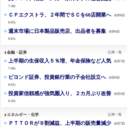
7:38)
ＣＰエクストラ、２年間でＳＣを60店開業へ
(8月6日
6:05)
週末市場に日本製品販売店、出品者を募集
(8月6日
6:02)
金融・証券
記事一覧
上半期の生保収入５％増、年金保険など人気
(8月7日
7:40)
ビヨンド証券、投資銀行業の子会社設立へ
(8月6日
6:02)
投資家信頼感が強気圏入り、２カ月ぶり改善
(8月5日
6:20)
エネルギー・化学
記事一覧
ＰＴＴＯＲが９割減益、上半期の販売量減少
(8月7日