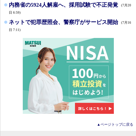
内務省の5924人解雇へ、採用試験で不正発覚
(7月20
日 6:59)
ネットで犯罪歴照会、警察庁がサービス開始
(7月16
日 7:11)
▲ページトップに戻る