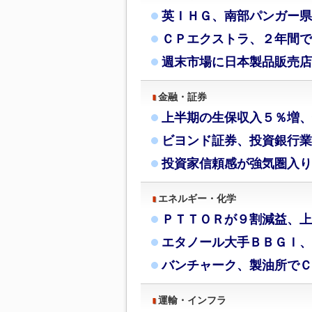
英ＩＨＧ、南部パンガー県
ＣＰエクストラ、２年間で
週末市場に日本製品販売店
金融・証券
上半期の生保収入５％増、
ビヨンド証券、投資銀行業
投資家信頼感が強気圏入り
エネルギー・化学
ＰＴＴＯＲが９割減益、上
エタノール大手ＢＢＧＩ、
バンチャーク、製油所でＣ
運輸・インフラ