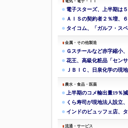
電気・電子・ＩＴ
電子スターズ、上半期は５
ＡＩＳの契約者２％増、６月
タイコム、「ガルフ・スペ
金属・その他製造
Ｇスチールなど赤字縮小、
花王、高級化粧品「センサ
ＪＢＩＣ、日泉化学の現地
農水・食品・医薬
上半期のコメ輸出量19％
くら寿司が現地法人設立、
インドのビュッフェ店、タ
流通・サービス