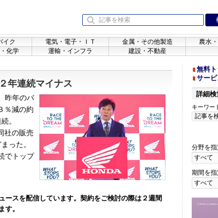
バイク
電気・電子・ＩＴ
金属・その他製造
農水・
・化学
運輸・インフラ
建設・不動産
無料ト
サービ
２年連続マイナス
詳細検
、昨年のバ
キーワー
３％減の約
連続。
同社の販売
どまった。
分野を指
続でトップ
期間を指
ュースを配信しています。契約をご検討の際は２週間
ます。