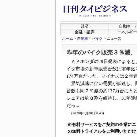
経済
自動車・
金融・証券
エネルギー
ホーム
>
自動車・バイク
>
ニュース
昨年のバイク販売３％減、
ＡＰホンダの29日発表によると
イク市場の新車販売台数は前年比
174万台だった。マイナスは２年
景気減速に伴い需要が低迷し、
台数も同２％減の約137万台にと
シェアは約８割を維持し、31年連
だっ...
(2020年1月30日 8:43)
※有料サービスをご契約の企業にニ
の無料トライアルをご利用いただけ