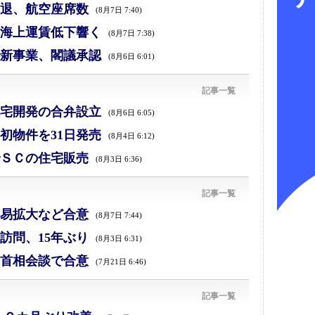
退、航空座席数
(8月7日 7:40)
海上運賃低下響く
(8月7日 7:38)
新事業、閣議承認
(8月6日 6:01)
記事一覧
宅開発の合弁設立
(8月6日 6:05)
初物件を31日発売
(8月4日 6:12)
ＳＣの住宅販売
(8月3日 6:36)
記事一覧
易拡大など合意
(8月7日 7:44)
訪問、15年ぶり
(8月3日 6:31)
首相会談で合意
(7月21日 6:46)
記事一覧