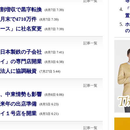
専
記事一覧
割増収で黒字転換
「
(8月7日 7:39)
置
末で4710万件
(8月7日 7:39)
ホ
ース」に社名変更
(8月7日 7:39)
の
記事一覧
日本製鉄の子会社
(8月7日 7:41)
イ」の専門店開業
(8月3日 6:38)
法人に協調融資
(7月27日 5:44)
記事一覧
減、中東情勢も影響
(8月6日 6:06)
来年の出店準備
(8月5日 6:23)
イ１号店を開業
(8月5日 6:21)
記事一覧