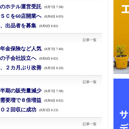
のホテル運営受託
(8月7日 7:38)
ＳＣを60店開業へ
(8月6日 6:05)
、出品者を募集
(8月6日 6:02)
記事一覧
年金保険など人気
(8月7日 7:40)
の子会社設立へ
(8月6日 6:02)
、２カ月ぶり改善
(8月5日 6:20)
記事一覧
半期の販売量減少
(8月7日 7:38)
需要増で８倍増益
(8月6日 6:02)
Ｏ２回収に成功
(8月5日 6:23)
記事一覧