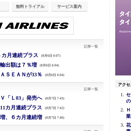
無料トライアル
サービス案内
記事一覧
４カ月連続プラス
(8月6日 6:07)
、輸出額は７％増
(8月6日 6:04)
ＡＳＥＡＮが33％
(8月6日 6:04)
アクセ
記事一覧
セ
Ｖ「Ｌ03」発売へ
(8月7日 7:43)
の
11カ月連続プラス
(8月7日 7:42)
Ｈ
業
増、６カ月連続増
(8月7日 7:40)
花