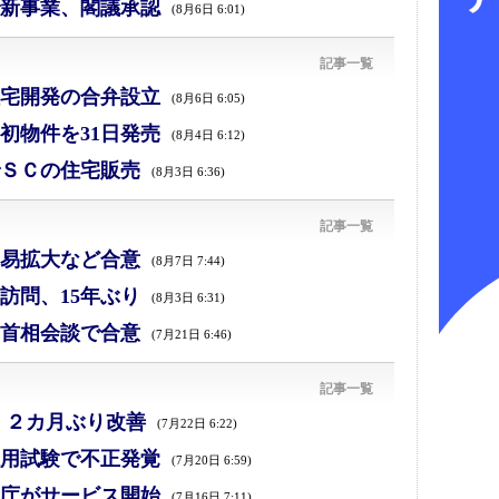
新事業、閣議承認
(8月6日 6:01)
記事一覧
宅開発の合弁設立
(8月6日 6:05)
初物件を31日発売
(8月4日 6:12)
ＳＣの住宅販売
(8月3日 6:36)
記事一覧
易拡大など合意
(8月7日 7:44)
訪問、15年ぶり
(8月3日 6:31)
首相会談で合意
(7月21日 6:46)
記事一覧
、２カ月ぶり改善
(7月22日 6:22)
採用試験で不正発覚
(7月20日 6:59)
庁がサービス開始
(7月16日 7:11)