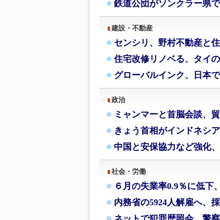
鉄道公団がソンクラー県で
建設・不動産
センシリ、野村不動産と住
住宅改修リノベる、タイの
グローバルインク、日本で
政治
ミャンマーと首脳会談、貿
きょう首相がインドネシア
中国と安保協力など強化、
社会・労働
６月の失業率0.9％に低下
内務省の5924人解雇へ、
ネットで犯罪歴照会、警察