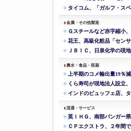
タイコム、「ガルフ・スペ
金属・その他製造
Ｇスチールなど赤字縮小、
花王、高級化粧品「センサ
ＪＢＩＣ、日泉化学の現地
農水・食品・医薬
上半期のコメ輸出量19％
くら寿司が現地法人設立、
インドのビュッフェ店、タ
流通・サービス
英ＩＨＧ、南部パンガー県
ＣＰエクストラ、２年間で