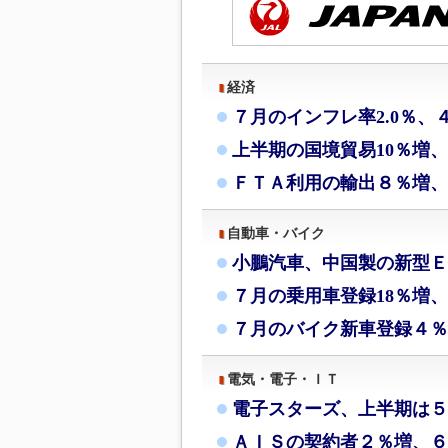
経済
７月のインフレ率2.0％、
上半期の国境貿易10％増
ＦＴＡ利用の輸出８％増、
自動車・バイク
小鵬汽車、中国製の新型Ｅ
７月の乗用車登録18％増、
７月のバイク新車登録４％
電気・電子・ＩＴ
電子スターズ、上半期は５
ＡＩＳの契約者２％増、６月