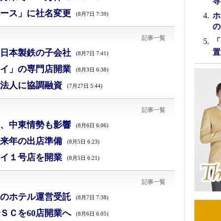
専
ース」に社名変更
(8月7日 7:39)
ホ
の
記事一覧
「
日本製鉄の子会社
置
(8月7日 7:41)
イ」の専門店開業
(8月3日 6:38)
法人に協調融資
(7月27日 5:44)
記事一覧
減、中東情勢も影響
(8月6日 6:06)
来年の出店準備
(8月5日 6:23)
イ１号店を開業
(8月5日 6:21)
記事一覧
のホテル運営受託
(8月7日 7:38)
ＳＣを60店開業へ
(8月6日 6:05)