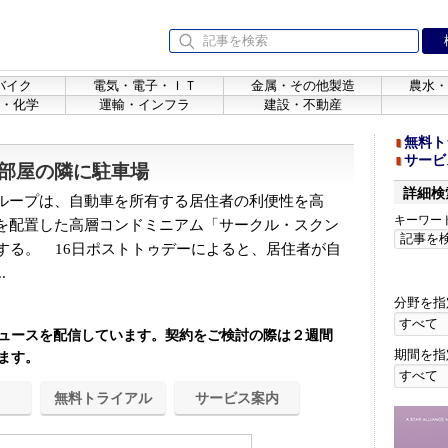
バイク
電気・電子・ＩＴ
金属・その他製造
農水・
・化学
運輸・インフラ
建設・不動産
無料ト
サービ
部屋の隣に駐車場
詳細検
ループは、自動車を所有する居住者の利便性を高
キーワー
を配置した高層コンドミニアム「サークル・スクン
する。 16日ポストトゥデーによると、居住者が自
.
分野を指
ュースを配信しています。契約をご検討の際は２週間
期間を指
ます。
無料トライアル
サービス案内