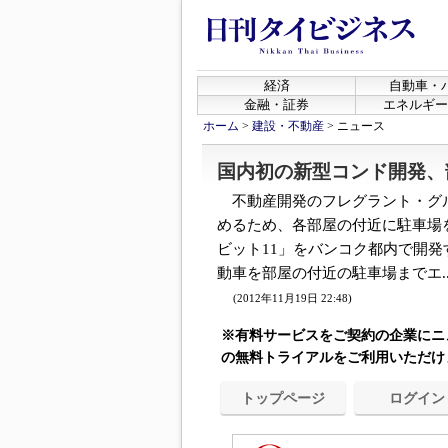
経済
自動車・
金融・証券
エネルギー
ホーム
>
建設・不動産
>
ニュース
国内初の新型コンド開発、
不動産開発のフレグラント・グ
めるため、各部屋の付近に駐車場
ビット11」をバンコク都内で開発
動車を部屋の付近の駐車場までエ..
(2012年11月19日 22:48)
※有料サービスをご契約の企業にニ
の無料トライアルをご利用いただけ
トップページ
ログイン