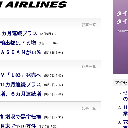
記事一覧
４カ月連続プラス
(8月6日 6:07)
、輸出額は７％増
(8月6日 6:04)
ＡＳＥＡＮが33％
(8月6日 6:04)
記事一覧
Ｖ「Ｌ03」発売へ
(8月7日 7:43)
アクセ
11カ月連続プラス
(8月7日 7:42)
セ
増、６カ月連続増
(8月7日 7:40)
の
Ｈ
記事一覧
業
割増収で黒字転換
(8月7日 7:39)
花
末で4710万件
(8月7日 7:39)