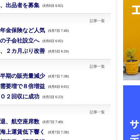
、出品者を募集
(8月6日 6:02)
記事一覧
年金保険など人気
(8月7日 7:40)
の子会社設立へ
(8月6日 6:02)
、２カ月ぶり改善
(8月5日 6:20)
記事一覧
半期の販売量減少
(8月7日 7:38)
需要増で８倍増益
(8月6日 6:02)
Ｏ２回収に成功
(8月5日 6:23)
記事一覧
退、航空座席数
(8月7日 7:40)
海上運賃低下響く
(8月7日 7:38)