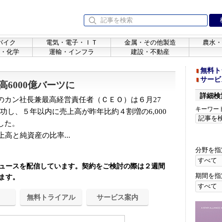
バイク
電気・電子・ＩＴ
金属・その他製造
農水・
・化学
運輸・インフラ
建設・不動産
無料ト
サービ
6000億バーツに
詳細検
カン社長兼最高経営責任者（ＣＥＯ）は６月27
キーワー
奏功し、５年以内に売上高が昨年比約４割増の6,000
した。
高と純資産の比率...
分野を指
ュースを配信しています。契約をご検討の際は２週間
期間を指
ます。
無料トライアル
サービス案内