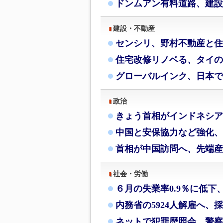
ドンムアン有料道路、建設
建設・不動産
センシリ、野村不動産と住
住宅改修リノベる、タイの
グローバルインク、日本で
政治
きょう首相がインドネシア
中国と安保協力など強化、
首相が中国訪問へ、先端産
社会・労働
６月の失業率0.9％に低下
内務省の5924人解雇へ、
ネットで犯罪歴照会、警察