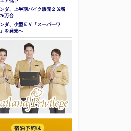
ェア低下
ンダ、上半期バイク販売２％増
76万台
ンダ、小型ＥＶ「スーパーワ
」を発売へ