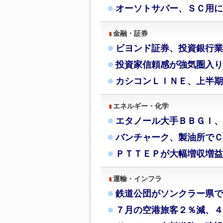
オーソトサパー、ＳＣ用に
金融・証券
ビヨンド証券、投資銀行業
投資家信頼感が強気圏入り
カシコンＬＩＮＥ、上半期
エネルギー・化学
エタノール大手ＢＢＧＩ、
バンチャーク、製油所でＣ
ＰＴＴＥＰが大幅増収増益
運輸・インフラ
鉄道公団がソンクラー県で
７月の空港旅客２％減、４