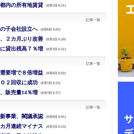
都内の所有地賃貸
(8月5日 6:21)
記事一覧
の子会社設立へ
(8月6日 6:02)
、２カ月ぶり改善
(8月5日 6:20)
に貸出残高７％増
(8月3日 6:31)
記事一覧
需要増で８倍増益
(8月6日 6:02)
Ｏ２回収に成功
(8月5日 6:23)
、販売量14％増
(8月3日 6:37)
記事一覧
新事業、閣議承認
(8月6日 6:01)
カ月連続マイナス
(8月5日 6:23)