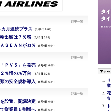
記事一覧
４カ月連続プラス
(8月6日 6:07)
、輸出額は７％増
(8月6日 6:04)
ＡＳＥＡＮが33％
(8月6日 6:04)
記事一覧
「ＰＶ５」を発売
(8月6日 6:06)
アクセ
２％増の76万台
(8月5日 6:25)
Ｈ
類の安全規格導入
(8月5日 6:24)
業
花
記事一覧
専
を設置、閣議決定
(8月6日 6:08)
ト
で従業員５割増へ
(8月5日 6:24)