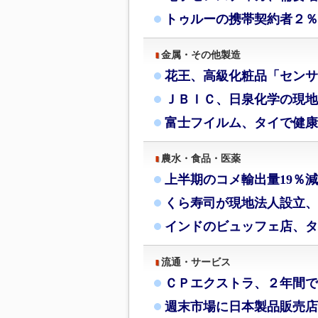
トゥルーの携帯契約者２％
金属・その他製造
花王、高級化粧品「センサ
ＪＢＩＣ、日泉化学の現地
富士フイルム、タイで健康
農水・食品・医薬
上半期のコメ輸出量19％
くら寿司が現地法人設立、
インドのビュッフェ店、タ
流通・サービス
ＣＰエクストラ、２年間で
週末市場に日本製品販売店