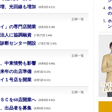
シ
増、光回線も増加
(8月5日 6:21)
ホ
の
記事一覧
ホ
イ」の専門店開業
ン
(8月3日 6:38)
法人に協調融資
(7月27日 5:44)
診断センター開設
(7月27日 5:43)
記事一覧
減、中東情勢も影響
(8月6日 6:06)
来年の出店準備
(8月5日 6:23)
イ１号店を開業
(8月5日 6:21)
記事一覧
ＳＣを60店開業へ
(8月6日 6:05)
、出品者を募集
(8月6日 6:02)