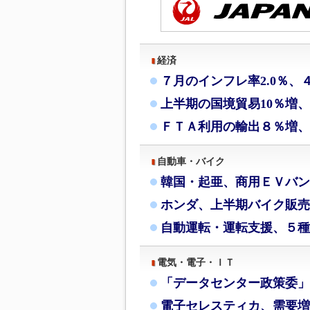
経済
７月のインフレ率2.0％、
上半期の国境貿易10％増
ＦＴＡ利用の輸出８％増、
自動車・バイク
韓国・起亜、商用ＥＶバン
ホンダ、上半期バイク販売
自動運転・運転支援、５種
電気・電子・ＩＴ
「データセンター政策委」
電子セレスティカ、需要増