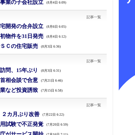
事業の子会社設立
(8月4日 6:09)
記事一覧
宅開発の合弁設立
(8月6日 6:05)
初物件を31日発売
(8月4日 6:12)
ＳＣの住宅販売
(8月3日 6:36)
記事一覧
訪問、15年ぶり
(8月3日 6:31)
首相会談で合意
(7月21日 6:46)
業など投資誘致
(7月15日 6:58)
記事一覧
、２カ月ぶり改善
(7月22日 6:22)
採用試験で不正発覚
(7月20日 6:59)
庁がサービス開始
(7月16日 7:11)