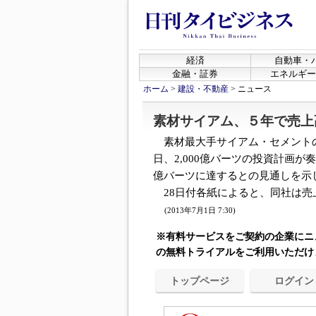
経済
自動車・
金融・証券
エネルギー
ホーム
>
建設・不動産
>
ニュース
素材サイアム、５年で売上高
素材最大手サイアム・セメントの
日、2,000億バーツの投資計画が
億バーツに達するとの見通しを示
28日付各紙によると、同社は売上
(2013年7月1日 7:30)
※有料サービスをご契約の企業にニ
の無料トライアルをご利用いただけ
トップページ
ログイン