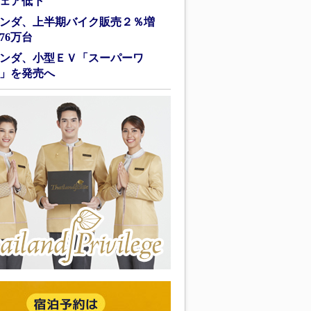
ェア低下
ンダ、上半期バイク販売２％増
76万台
ンダ、小型ＥＶ「スーパーワ
」を発売へ