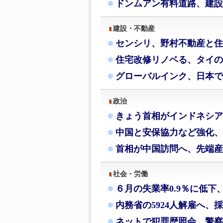
ドンムアン有料道路、建設
建設・不動産
センシリ、野村不動産と住
住宅改修リノベる、タイの
グローバルインク、日本で
政治
きょう首相がインドネシア
中国と安保協力など強化、
首相が中国訪問へ、先端産
社会・労働
６月の失業率0.9％に低下
内務省の5924人解雇へ、
ネットで犯罪歴照会、警察