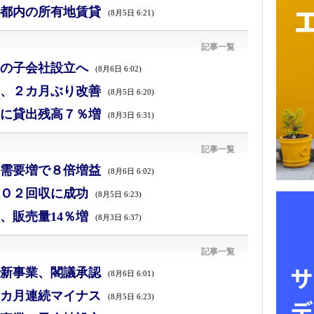
都内の所有地賃貸
(8月5日 6:21)
記事一覧
の子会社設立へ
(8月6日 6:02)
、２カ月ぶり改善
(8月5日 6:20)
に貸出残高７％増
(8月3日 6:31)
記事一覧
需要増で８倍増益
(8月6日 6:02)
Ｏ２回収に成功
(8月5日 6:23)
、販売量14％増
(8月3日 6:37)
記事一覧
新事業、閣議承認
(8月6日 6:01)
カ月連続マイナス
(8月5日 6:23)