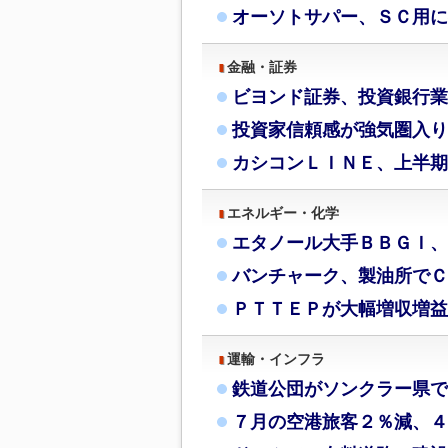
オーソトサパー、ＳＣ用に
金融・証券
ビヨンド証券、投資銀行業
投資家信頼感が強気圏入り
カシコンＬＩＮＥ、上半期
エネルギー・化学
エタノール大手ＢＢＧＩ、
バンチャーク、製油所でＣ
ＰＴＴＥＰが大幅増収増益
運輸・インフラ
鉄道公団がソンクラー県で
７月の空港旅客２％減、４