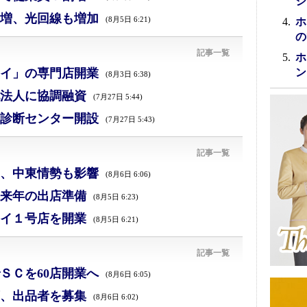
シ
増、光回線も増加
(8月5日 6:21)
ホ
の
記事一覧
ホ
イ」の専門店開業
ン
(8月3日 6:38)
法人に協調融資
(7月27日 5:44)
診断センター開設
(7月27日 5:43)
記事一覧
減、中東情勢も影響
(8月6日 6:06)
来年の出店準備
(8月5日 6:23)
イ１号店を開業
(8月5日 6:21)
記事一覧
ＳＣを60店開業へ
(8月6日 6:05)
、出品者を募集
(8月6日 6:02)