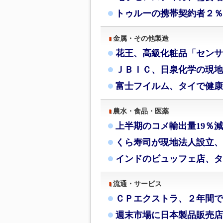
トゥルーの携帯契約者２％
金属・その他製造
花王、高級化粧品「センサ
ＪＢＩＣ、日泉化学の現地
富士フイルム、タイで健康
農水・食品・医薬
上半期のコメ輸出量19％
くら寿司が現地法人設立、
インドのビュッフェ店、タ
流通・サービス
ＣＰエクストラ、２年間で
週末市場に日本製品販売店