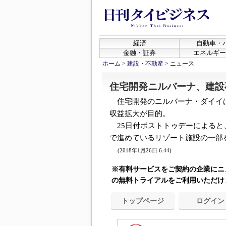
経済
自動車・
金融・証券
エネルギー
ホーム
>
建設・不動産
>
ニュース
住宅開発ニルバーナ、建設
住宅開発のニルバーナ・ダイイ
収益拡大が目的。
25日付ポストトゥデーによると
で進めているリゾート施設の一部を２
(2018年1月26日 6:44)
※有料サービスをご契約の企業にニ
の無料トライアルをご利用いただけ
トップページ
ログイン