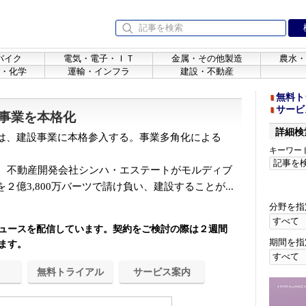
バイク
電気・電子・ＩＴ
金属・その他製造
農水・
・化学
運輸・インフラ
建設・不動産
無料ト
サービ
事業を本格化
詳細検
は、建設事業に本格参入する。事業多角化による
キーワー
、不動産開発会社シンハ・エステートがモルディブ
億3,800万バーツで請け負い、建設することが...
分野を指
ュースを配信しています。契約をご検討の際は２週間
期間を指
ます。
無料トライアル
サービス案内