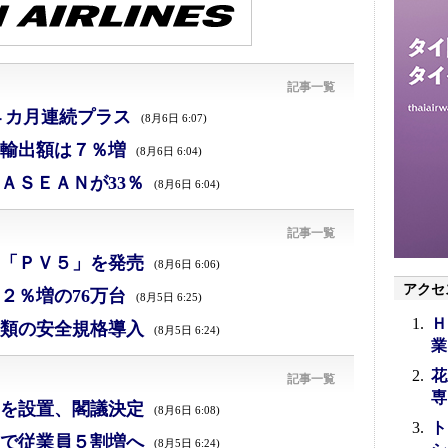
記事一覧
４カ月連続プラス
(8月6日 6:07)
、輸出額は７％増
(8月6日 6:04)
ＡＳＥＡＮが33％
(8月6日 6:04)
記事一覧
「ＰＶ５」を発売
(8月6日 6:06)
アクセ
２％増の76万台
(8月5日 6:25)
Ｈ
類の安全規格導入
(8月5日 6:24)
業
花
記事一覧
専
を設置、閣議決定
(8月6日 6:08)
ト
で従業員５割増へ
(8月5日 6:24)