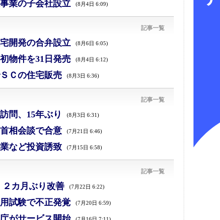
事業の子会社設立
(8月4日 6:09)
記事一覧
宅開発の合弁設立
(8月6日 6:05)
初物件を31日発売
(8月4日 6:12)
ＳＣの住宅販売
(8月3日 6:36)
記事一覧
訪問、15年ぶり
(8月3日 6:31)
首相会談で合意
(7月21日 6:46)
業など投資誘致
(7月15日 6:58)
記事一覧
、２カ月ぶり改善
(7月22日 6:22)
採用試験で不正発覚
(7月20日 6:59)
庁がサービス開始
(7月16日 7:11)