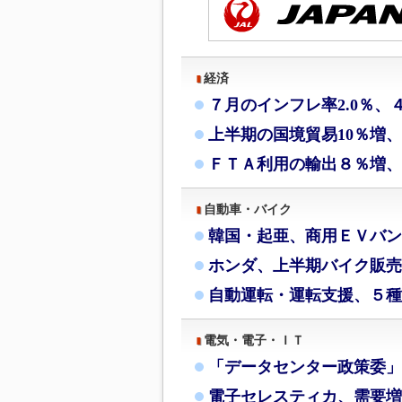
経済
７月のインフレ率2.0％、
上半期の国境貿易10％増
ＦＴＡ利用の輸出８％増、
自動車・バイク
韓国・起亜、商用ＥＶバン
ホンダ、上半期バイク販売
自動運転・運転支援、５種
電気・電子・ＩＴ
「データセンター政策委」
電子セレスティカ、需要増