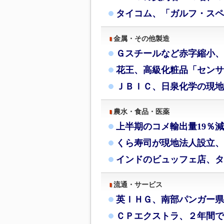
タイコム、「ガルフ・スペ
金属・その他製造
Ｇスチールなど赤字縮小、
花王、高級化粧品「センサ
ＪＢＩＣ、日泉化学の現地
農水・食品・医薬
上半期のコメ輸出量19％
くら寿司が現地法人設立、
インドのビュッフェ店、タ
流通・サービス
英ＩＨＧ、南部パンガー県
ＣＰエクストラ、２年間で