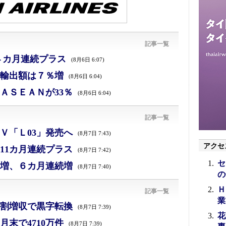
記事一覧
４カ月連続プラス
(8月6日 6:07)
、輸出額は７％増
(8月6日 6:04)
ＡＳＥＡＮが33％
(8月6日 6:04)
記事一覧
Ｖ「Ｌ03」発売へ
(8月7日 7:43)
アクセ
11カ月連続プラス
(8月7日 7:42)
セ
増、６カ月連続増
(8月7日 7:40)
の
Ｈ
記事一覧
業
割増収で黒字転換
(8月7日 7:39)
花
末で4710万件
(8月7日 7:39)