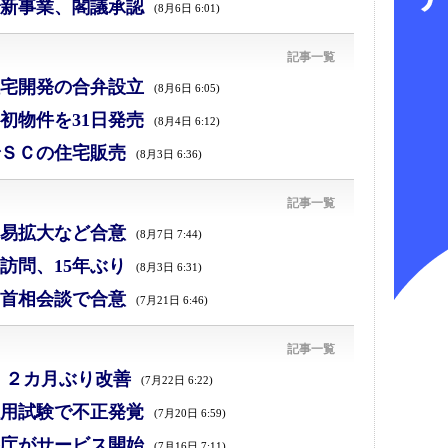
新事業、閣議承認
(8月6日 6:01)
記事一覧
宅開発の合弁設立
(8月6日 6:05)
初物件を31日発売
(8月4日 6:12)
ＳＣの住宅販売
(8月3日 6:36)
記事一覧
易拡大など合意
(8月7日 7:44)
訪問、15年ぶり
(8月3日 6:31)
首相会談で合意
(7月21日 6:46)
記事一覧
、２カ月ぶり改善
(7月22日 6:22)
採用試験で不正発覚
(7月20日 6:59)
庁がサービス開始
(7月16日 7:11)