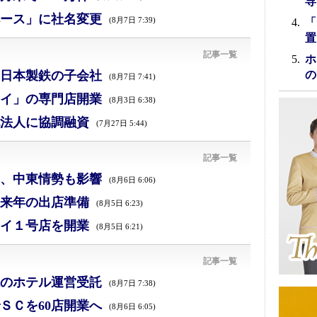
専
ース」に社名変更
(8月7日 7:39)
「
置
記事一覧
ホ
日本製鉄の子会社
の
(8月7日 7:41)
イ」の専門店開業
(8月3日 6:38)
法人に協調融資
(7月27日 5:44)
記事一覧
減、中東情勢も影響
(8月6日 6:06)
来年の出店準備
(8月5日 6:23)
イ１号店を開業
(8月5日 6:21)
記事一覧
のホテル運営受託
(8月7日 7:38)
ＳＣを60店開業へ
(8月6日 6:05)