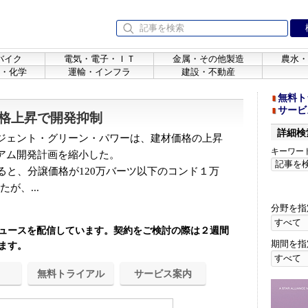
バイク
電気・電子・ＩＴ
金属・その他製造
農水・
・化学
運輸・インフラ
建設・不動産
無料ト
サービ
格上昇で開発抑制
詳細検
ジェント・グリーン・パワーは、建材価格の上昇
キーワー
アム開発計画を縮小した。
ると、分譲価格が120万バーツ以下のコンド１万
が、...
分野を指
ュースを配信しています。契約をご検討の際は２週間
期間を指
ます。
無料トライアル
サービス案内