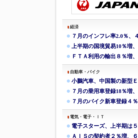
経済
７月のインフレ率2.0％、
上半期の国境貿易10％増
ＦＴＡ利用の輸出８％増、
自動車・バイク
小鵬汽車、中国製の新型Ｅ
７月の乗用車登録18％増、
７月のバイク新車登録４％
電気・電子・ＩＴ
電子スターズ、上半期は５
ＡＩＳの契約者２％増、６月