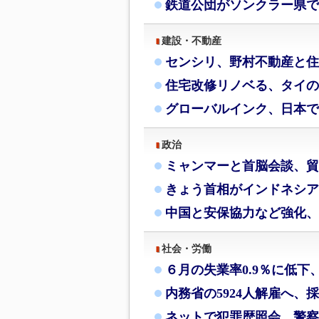
鉄道公団がソンクラー県で
建設・不動産
センシリ、野村不動産と住
住宅改修リノベる、タイの
グローバルインク、日本で
政治
ミャンマーと首脳会談、貿
きょう首相がインドネシア
中国と安保協力など強化、
社会・労働
６月の失業率0.9％に低下
内務省の5924人解雇へ、
ネットで犯罪歴照会、警察