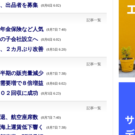
、出品者を募集
(8月6日 6:02)
記事一覧
年金保険など人気
(8月7日 7:40)
の子会社設立へ
(8月6日 6:02)
、２カ月ぶり改善
(8月5日 6:20)
記事一覧
半期の販売量減少
(8月7日 7:38)
需要増で８倍増益
(8月6日 6:02)
Ｏ２回収に成功
(8月5日 6:23)
記事一覧
退、航空座席数
(8月7日 7:40)
海上運賃低下響く
(8月7日 7:38)