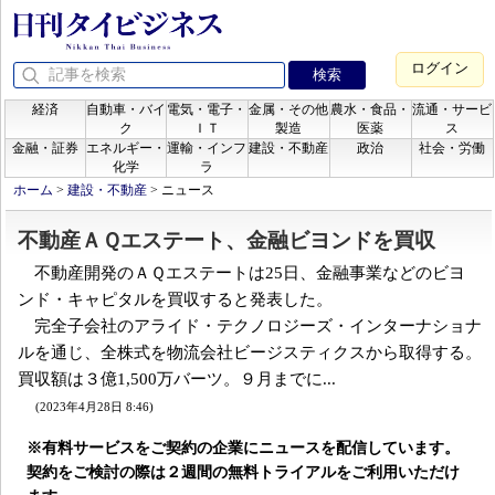
ログイン
経済
自動車・バイ
電気・電子・
金属・その他
農水・食品・
流通・サービ
ク
ＩＴ
製造
医薬
ス
金融・証券
エネルギー・
運輸・インフ
建設・不動産
政治
社会・労働
化学
ラ
ホーム
>
建設・不動産
>
ニュース
不動産ＡＱエステート、金融ビヨンドを買収
不動産開発のＡＱエステートは25日、金融事業などのビヨ
ンド・キャピタルを買収すると発表した。
完全子会社のアライド・テクノロジーズ・インターナショナ
ルを通じ、全株式を物流会社ビージスティクスから取得する。
買収額は３億1,500万バーツ。９月までに...
(2023年4月28日 8:46)
※有料サービスをご契約の企業にニュースを配信しています。
契約をご検討の際は２週間の無料トライアルをご利用いただけ