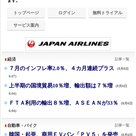
ます。
トップページ
ログイン
無料トライアル
サービス案内
経済
記事一覧
７月のインフレ率2.0％、４カ月連続プラス
(8月6日
6:07)
上半期の国境貿易10％増、輸出額は７％増
(8月6日
6:04)
ＦＴＡ利用の輸出８％増、ＡＳＥＡＮが33％
(8月6日
6:04)
自動車・バイク
記事一覧
韓国・起亜、商用ＥＶバン「ＰＶ５」を発売
(8月6日