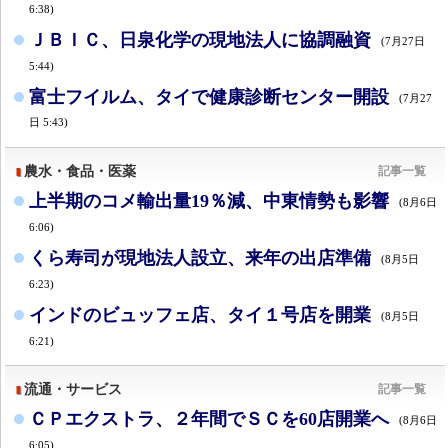
6:38)
ＪＢＩＣ、日泉化学の現地法人に協調融資
(7月27日
5:44)
富士フイルム、タイで健康診断センター開設
(7月27
日 5:43)
農水・食品・医薬
記事一覧
上半期のコメ輸出量19％減、中東情勢も影響
(8月6日
6:06)
くら寿司が現地法人設立、来年の出店準備
(8月5日
6:23)
インドのビュッフェ店、タイ１号店を開業
(8月5日
6:21)
流通・サービス
記事一覧
ＣＰエクストラ、２年間でＳＣを60店開業へ
(8月6日
6:05)