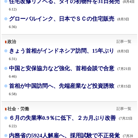
住宅改修リノベる、タイの初物件を31日発売
(8月4日
6:12)
グローバルインク、日本でＳＣの住宅販売
(8月3日
6:36)
政治
記事一覧
きょう首相がインドネシア訪問、15年ぶり
(8月3日
6:31)
中国と安保協力など強化、首相会談で合意
(7月21日
6:46)
首相が中国訪問へ、先端産業など投資誘致
(7月15日
6:58)
社会・労働
記事一覧
６月の失業率0.9％に低下、２カ月ぶり改善
(7月22日
6:22)
内務省の5924人解雇へ、採用試験で不正発覚
(7月20