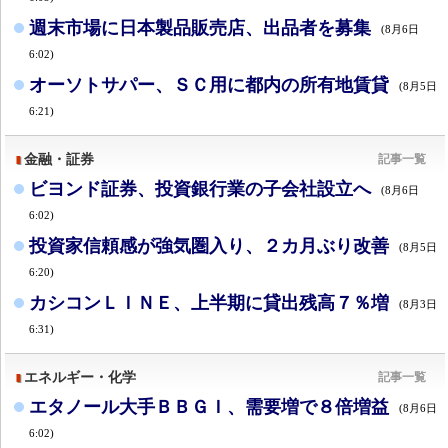
週末市場に日本製品販売店、出品者を募集
(8月6日
6:02)
オーソトサパー、ＳＣ用に都内の所有地賃貸
(8月5日
6:21)
金融・証券
記事一覧
ビヨンド証券、投資銀行業の子会社設立へ
(8月6日
6:02)
投資家信頼感が強気圏入り、２カ月ぶり改善
(8月5日
6:20)
カシコンＬＩＮＥ、上半期に貸出残高７％増
(8月3日
6:31)
エネルギー・化学
記事一覧
エタノール大手ＢＢＧＩ、需要増で８倍増益
(8月6日
6:02)