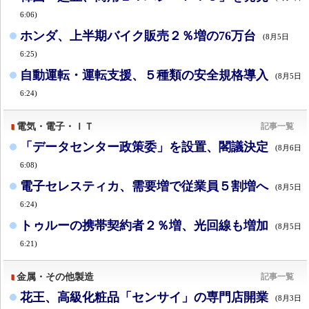
6:06)
ホンダ、上半期バイク販売２％増の76万台
(8月5日
6:25)
自動運転・運転支援、５種類の安全規格導入
(8月5日
6:24)
電気・電子・ＩＴ
記事一覧
「データセンター政策委」を設置、閣議決定
(8月6日
6:08)
電子セレスティカ、需要増で従業員５割増へ
(8月5日
6:24)
トゥルーの携帯契約者２％増、光回線も増加
(8月5日
6:21)
金属・その他製造
記事一覧
花王、高級化粧品「センサイ」の専門店開業
(8月3日