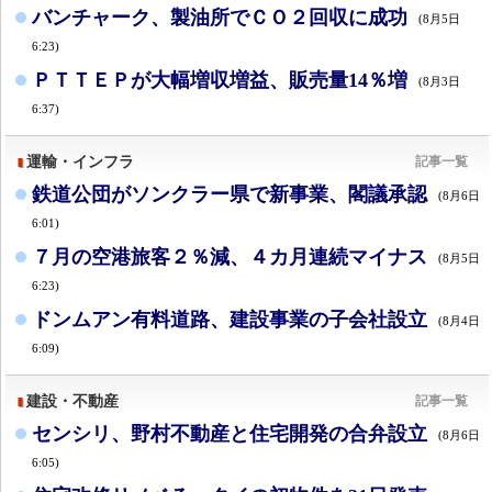
バンチャーク、製油所でＣＯ２回収に成功
(8月5日
6:23)
ＰＴＴＥＰが大幅増収増益、販売量14％増
(8月3日
6:37)
運輸・インフラ
記事一覧
鉄道公団がソンクラー県で新事業、閣議承認
(8月6日
6:01)
７月の空港旅客２％減、４カ月連続マイナス
(8月5日
6:23)
ドンムアン有料道路、建設事業の子会社設立
(8月4日
6:09)
建設・不動産
記事一覧
センシリ、野村不動産と住宅開発の合弁設立
(8月6日
6:05)