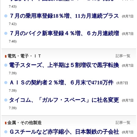
7:43)
７月の乗用車登録18％増、11カ月連続プラス
(8月7日
7:42)
７月のバイク新車登録４％増、６カ月連続増
(8月7日
7:40)
電気・電子・ＩＴ
記事一覧
電子スターズ、上半期は５割増収で黒字転換
(8月7日
7:39)
ＡＩＳの契約者２％増、６月末で4710万件
(8月7日
7:39)
タイコム、「ガルフ・スペース」に社名変更
(8月7日
7:39)
金属・その他製造
記事一覧
Ｇスチールなど赤字縮小、日本製鉄の子会社
(8月7日