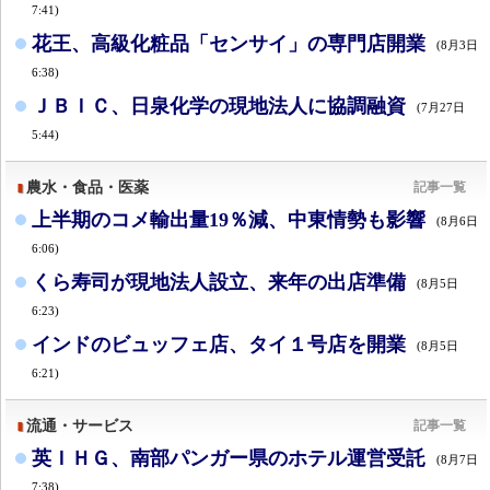
7:41)
花王、高級化粧品「センサイ」の専門店開業
(8月3日
6:38)
ＪＢＩＣ、日泉化学の現地法人に協調融資
(7月27日
5:44)
農水・食品・医薬
記事一覧
上半期のコメ輸出量19％減、中東情勢も影響
(8月6日
6:06)
くら寿司が現地法人設立、来年の出店準備
(8月5日
6:23)
インドのビュッフェ店、タイ１号店を開業
(8月5日
6:21)
流通・サービス
記事一覧
英ＩＨＧ、南部パンガー県のホテル運営受託
(8月7日
7:38)