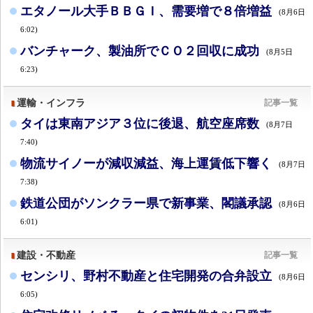
エタノール大手ＢＢＧＩ、需要増で８倍増益
(8月6日
6:02)
バンチャーク、製油所でＣＯ２回収に成功
(8月5日
6:23)
運輸・インフラ
記事一覧
タイは東南アジア３位に後退、航空座席数
(8月7日
7:40)
物流サイノーが減収減益、海上運賃低下響く
(8月7日
7:38)
鉄道公団がソンクラー県で新事業、閣議承認
(8月6日
6:01)
建設・不動産
記事一覧
センシリ、野村不動産と住宅開発の合弁設立
(8月6日
6:05)