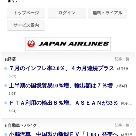
ます。
トップページ
ログイン
無料トライアル
サービス案内
経済
記事一覧
７月のインフレ率2.0％、４カ月連続プラス
(8月6日
6:07)
上半期の国境貿易10％増、輸出額は７％増
(8月6日
6:04)
ＦＴＡ利用の輸出８％増、ＡＳＥＡＮが33％
(8月6日
6:04)
自動車・バイク
記事一覧
小鵬汽車、中国製の新型ＥＶ「Ｌ03」発売へ
(8月7日