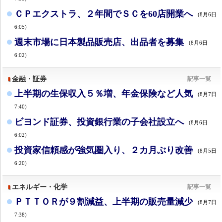
ＣＰエクストラ、２年間でＳＣを60店開業へ
(8月6日
6:05)
週末市場に日本製品販売店、出品者を募集
(8月6日
6:02)
金融・証券
記事一覧
上半期の生保収入５％増、年金保険など人気
(8月7日
7:40)
ビヨンド証券、投資銀行業の子会社設立へ
(8月6日
6:02)
投資家信頼感が強気圏入り、２カ月ぶり改善
(8月5日
6:20)
エネルギー・化学
記事一覧
ＰＴＴＯＲが９割減益、上半期の販売量減少
(8月7日
7:38)