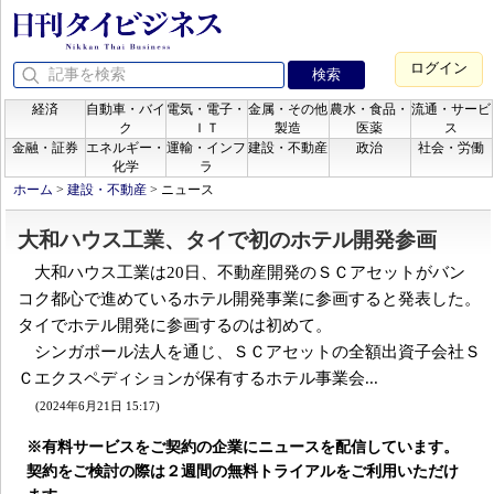
ログイン
経済
自動車・バイ
電気・電子・
金属・その他
農水・食品・
流通・サービ
ク
ＩＴ
製造
医薬
ス
金融・証券
エネルギー・
運輸・インフ
建設・不動産
政治
社会・労働
化学
ラ
ホーム
>
建設・不動産
>
ニュース
大和ハウス工業、タイで初のホテル開発参画
大和ハウス工業は20日、不動産開発のＳＣアセットがバン
コク都心で進めているホテル開発事業に参画すると発表した。
タイでホテル開発に参画するのは初めて。
シンガポール法人を通じ、ＳＣアセットの全額出資子会社Ｓ
Ｃエクスペディションが保有するホテル事業会...
(2024年6月21日 15:17)
※有料サービスをご契約の企業にニュースを配信しています。
契約をご検討の際は２週間の無料トライアルをご利用いただけ