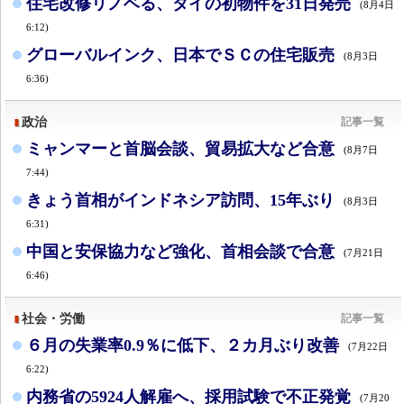
住宅改修リノベる、タイの初物件を31日発売
(8月4日
6:12)
グローバルインク、日本でＳＣの住宅販売
(8月3日
6:36)
政治
記事一覧
ミャンマーと首脳会談、貿易拡大など合意
(8月7日
7:44)
きょう首相がインドネシア訪問、15年ぶり
(8月3日
6:31)
中国と安保協力など強化、首相会談で合意
(7月21日
6:46)
社会・労働
記事一覧
６月の失業率0.9％に低下、２カ月ぶり改善
(7月22日
6:22)
内務省の5924人解雇へ、採用試験で不正発覚
(7月20