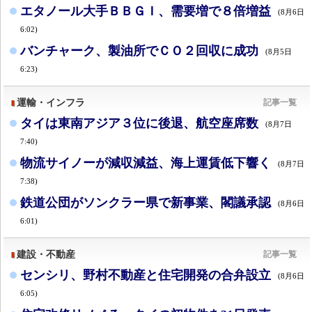
エタノール大手ＢＢＧＩ、需要増で８倍増益
(8月6日
6:02)
バンチャーク、製油所でＣＯ２回収に成功
(8月5日
6:23)
運輸・インフラ
記事一覧
タイは東南アジア３位に後退、航空座席数
(8月7日
7:40)
物流サイノーが減収減益、海上運賃低下響く
(8月7日
7:38)
鉄道公団がソンクラー県で新事業、閣議承認
(8月6日
6:01)
建設・不動産
記事一覧
センシリ、野村不動産と住宅開発の合弁設立
(8月6日
6:05)