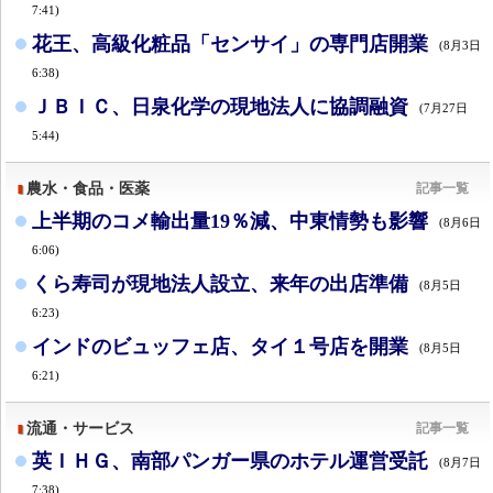
7:41)
花王、高級化粧品「センサイ」の専門店開業
(8月3日
6:38)
ＪＢＩＣ、日泉化学の現地法人に協調融資
(7月27日
5:44)
農水・食品・医薬
記事一覧
上半期のコメ輸出量19％減、中東情勢も影響
(8月6日
6:06)
くら寿司が現地法人設立、来年の出店準備
(8月5日
6:23)
インドのビュッフェ店、タイ１号店を開業
(8月5日
6:21)
流通・サービス
記事一覧
英ＩＨＧ、南部パンガー県のホテル運営受託
(8月7日
7:38)