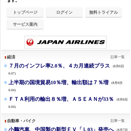
ます。
トップページ
ログイン
無料トライアル
サービス案内
経済
記事一覧
７月のインフレ率2.0％、４カ月連続プラス
(8月6日
6:07)
上半期の国境貿易10％増、輸出額は７％増
(8月6日
6:04)
ＦＴＡ利用の輸出８％増、ＡＳＥＡＮが33％
(8月6日
6:04)
自動車・バイク
記事一覧
小鵬汽車、中国製の新型ＥＶ「Ｌ03」発売へ
(8月7日