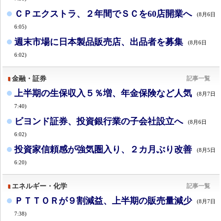
ＣＰエクストラ、２年間でＳＣを60店開業へ
(8月6日
6:05)
週末市場に日本製品販売店、出品者を募集
(8月6日
6:02)
金融・証券
記事一覧
上半期の生保収入５％増、年金保険など人気
(8月7日
7:40)
ビヨンド証券、投資銀行業の子会社設立へ
(8月6日
6:02)
投資家信頼感が強気圏入り、２カ月ぶり改善
(8月5日
6:20)
エネルギー・化学
記事一覧
ＰＴＴＯＲが９割減益、上半期の販売量減少
(8月7日
7:38)