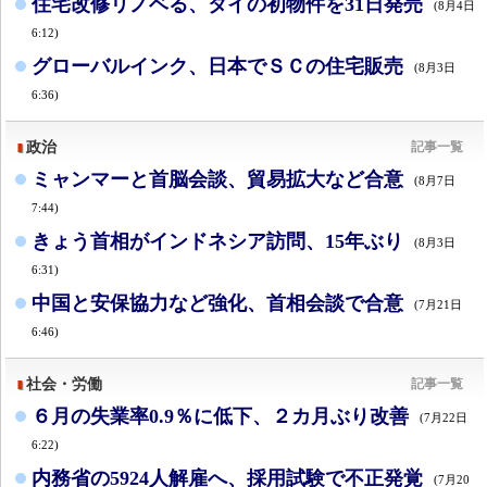
住宅改修リノベる、タイの初物件を31日発売
(8月4日
6:12)
グローバルインク、日本でＳＣの住宅販売
(8月3日
6:36)
政治
記事一覧
ミャンマーと首脳会談、貿易拡大など合意
(8月7日
7:44)
きょう首相がインドネシア訪問、15年ぶり
(8月3日
6:31)
中国と安保協力など強化、首相会談で合意
(7月21日
6:46)
社会・労働
記事一覧
６月の失業率0.9％に低下、２カ月ぶり改善
(7月22日
6:22)
内務省の5924人解雇へ、採用試験で不正発覚
(7月20