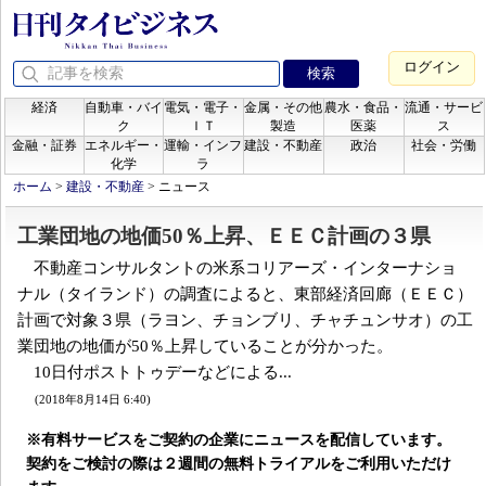
ログイン
経済
自動車・バイ
電気・電子・
金属・その他
農水・食品・
流通・サービ
ク
ＩＴ
製造
医薬
ス
金融・証券
エネルギー・
運輸・インフ
建設・不動産
政治
社会・労働
化学
ラ
ホーム
>
建設・不動産
>
ニュース
工業団地の地価50％上昇、ＥＥＣ計画の３県
不動産コンサルタントの米系コリアーズ・インターナショ
ナル（タイランド）の調査によると、東部経済回廊（ＥＥＣ）
計画で対象３県（ラヨン、チョンブリ、チャチュンサオ）の工
業団地の地価が50％上昇していることが分かった。
10日付ポストトゥデーなどによる...
(2018年8月14日 6:40)
※有料サービスをご契約の企業にニュースを配信しています。
契約をご検討の際は２週間の無料トライアルをご利用いただけ