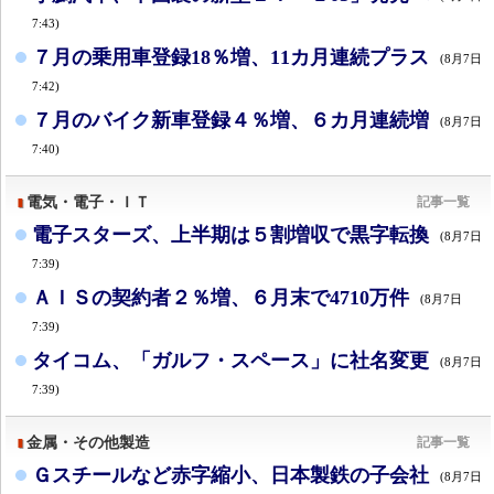
7:43)
７月の乗用車登録18％増、11カ月連続プラス
(8月7日
7:42)
７月のバイク新車登録４％増、６カ月連続増
(8月7日
7:40)
電気・電子・ＩＴ
記事一覧
電子スターズ、上半期は５割増収で黒字転換
(8月7日
7:39)
ＡＩＳの契約者２％増、６月末で4710万件
(8月7日
7:39)
タイコム、「ガルフ・スペース」に社名変更
(8月7日
7:39)
金属・その他製造
記事一覧
Ｇスチールなど赤字縮小、日本製鉄の子会社
(8月7日