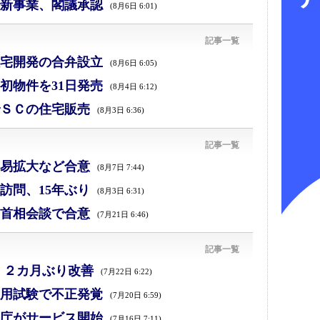
新事業、閣議承認
(8月6日 6:01)
記事一覧
宅開発の合弁設立
(8月6日 6:05)
初物件を31日発売
(8月4日 6:12)
ＳＣの住宅販売
(8月3日 6:36)
記事一覧
易拡大など合意
(8月7日 7:44)
訪問、15年ぶり
(8月3日 6:31)
首相会談で合意
(7月21日 6:46)
記事一覧
、２カ月ぶり改善
(7月22日 6:22)
採用試験で不正発覚
(7月20日 6:59)
庁がサービス開始
(7月16日 7:11)