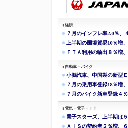
経済
７月のインフレ率2.0％、
上半期の国境貿易10％増
ＦＴＡ利用の輸出８％増、
自動車・バイク
小鵬汽車、中国製の新型Ｅ
７月の乗用車登録18％増、
７月のバイク新車登録４％
電気・電子・ＩＴ
電子スターズ、上半期は５
ＡＩＳの契約者２％増、６月