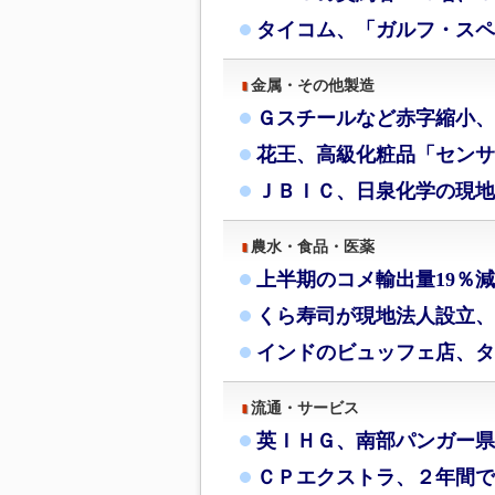
タイコム、「ガルフ・スペ
金属・その他製造
Ｇスチールなど赤字縮小、
花王、高級化粧品「センサ
ＪＢＩＣ、日泉化学の現地
農水・食品・医薬
上半期のコメ輸出量19％
くら寿司が現地法人設立、
インドのビュッフェ店、タ
流通・サービス
英ＩＨＧ、南部パンガー県
ＣＰエクストラ、２年間で