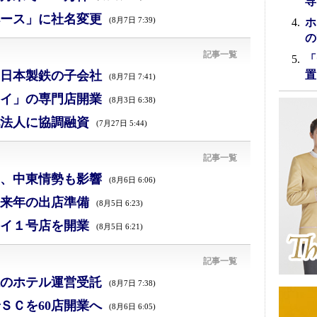
専
ース」に社名変更
(8月7日 7:39)
ホ
の
記事一覧
「
日本製鉄の子会社
置
(8月7日 7:41)
イ」の専門店開業
(8月3日 6:38)
法人に協調融資
(7月27日 5:44)
記事一覧
減、中東情勢も影響
(8月6日 6:06)
来年の出店準備
(8月5日 6:23)
イ１号店を開業
(8月5日 6:21)
記事一覧
のホテル運営受託
(8月7日 7:38)
ＳＣを60店開業へ
(8月6日 6:05)