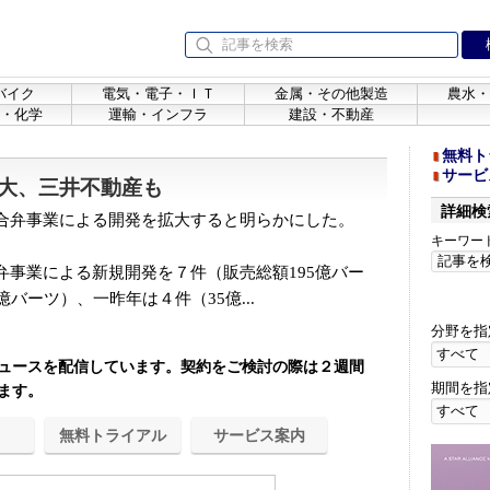
バイク
電気・電子・ＩＴ
金属・その他製造
農水・
・化学
運輸・インフラ
建設・不動産
無料ト
サービ
大、三井不動産も
詳細検
合弁事業による開発を拡大すると明らかにした。
キーワー
。
事業による新規開発を７件（販売総額195億バー
バーツ）、一昨年は４件（35億...
分野を指
ュースを配信しています。契約をご検討の際は２週間
期間を指
ます。
無料トライアル
サービス案内