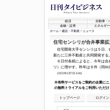
経済
自動車・
金融・証券
エネルギー
ホーム
>
建設・不動産
>
ニュース
住宅センシリが合弁事業拡
住宅開発大手センシリは５日、
新たに三井不動産と共同開発する
６日付各紙によると、今年は合弁
ツ）に増やす。昨年は６件（同86億
(2025年2月7日 6:00)
※有料サービスをご契約の企業にニ
の無料トライアルをご利用いただけ
トップページ
ログイン