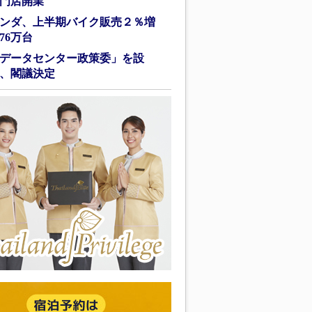
門店開業
ンダ、上半期バイク販売２％増
76万台
データセンター政策委」を設
、閣議決定