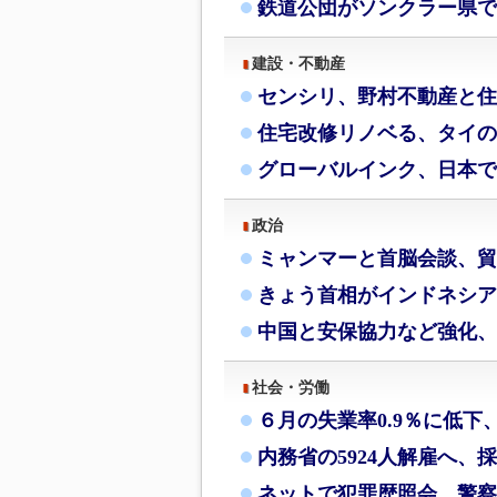
鉄道公団がソンクラー県で
建設・不動産
センシリ、野村不動産と住
住宅改修リノベる、タイの
グローバルインク、日本で
政治
ミャンマーと首脳会談、貿
きょう首相がインドネシア
中国と安保協力など強化、
社会・労働
６月の失業率0.9％に低下
内務省の5924人解雇へ、
ネットで犯罪歴照会、警察