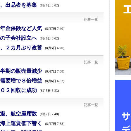
、出品者を募集
(8月6日 6:02)
記事一覧
年金保険など人気
(8月7日 7:40)
の子会社設立へ
(8月6日 6:02)
、２カ月ぶり改善
(8月5日 6:20)
記事一覧
半期の販売量減少
(8月7日 7:38)
需要増で８倍増益
(8月6日 6:02)
Ｏ２回収に成功
(8月5日 6:23)
記事一覧
退、航空座席数
(8月7日 7:40)
海上運賃低下響く
(8月7日 7:38)