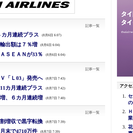
記事一覧
４カ月連続プラス
(8月6日 6:07)
、輸出額は７％増
(8月6日 6:04)
ＡＳＥＡＮが33％
(8月6日 6:04)
記事一覧
Ｖ「Ｌ03」発売へ
(8月7日 7:43)
アクセ
11カ月連続プラス
(8月7日 7:42)
セ
増、６カ月連続増
(8月7日 7:40)
の
Ｈ
記事一覧
業
割増収で黒字転換
(8月7日 7:39)
花
末で4710万件
(8月7日 7:39)