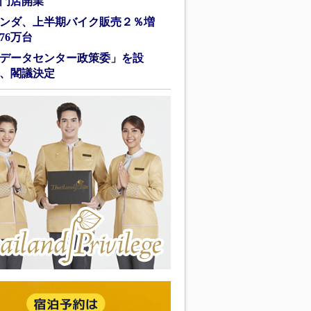
門店開業
ンダ、上半期バイク販売２％増
76万台
データセンター政策委」を設
、閣議決定