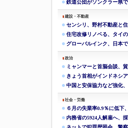
鉄道公団がソンクラー県で
建設・不動産
センシリ、野村不動産と住
住宅改修リノベる、タイの
グローバルインク、日本で
政治
ミャンマーと首脳会談、貿
きょう首相がインドネシア
中国と安保協力など強化、
社会・労働
６月の失業率0.9％に低下
内務省の5924人解雇へ、
ネットで犯罪歴照会、警察