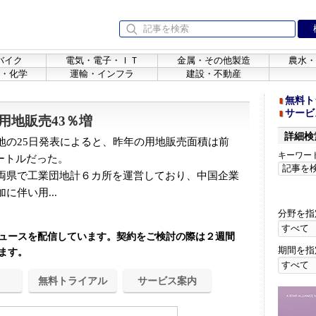
バイク
電気・電子・ＩＴ
金属・その他製造
農水・
・化学
運輸・インフラ
建設・不動産
無料ト
サービ
用地販売43％増
詳細検
の25日発表によると、昨年の用地販売面積は前
キーワー
方メートルだった。
両県で工業団地計６カ所を運営しており、中国企業
伴い用...
分野を指
ュースを配信しています。契約をご検討の際は２週間
期間を指
ます。
無料トライアル
サービス案内