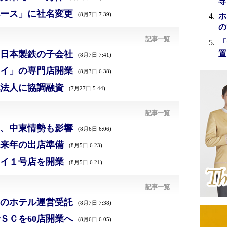
専
ース」に社名変更
(8月7日 7:39)
ホ
の
記事一覧
「
日本製鉄の子会社
置
(8月7日 7:41)
イ」の専門店開業
(8月3日 6:38)
法人に協調融資
(7月27日 5:44)
記事一覧
減、中東情勢も影響
(8月6日 6:06)
来年の出店準備
(8月5日 6:23)
イ１号店を開業
(8月5日 6:21)
記事一覧
のホテル運営受託
(8月7日 7:38)
ＳＣを60店開業へ
(8月6日 6:05)