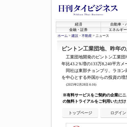
経済
自動車・
金融・証券
エネルギー
ホーム
>
建設・不動産
>
ニュース
ピントン工業団地、昨年の
工業団地開発のピントン工業団地
年比43.2％増の133万8,240平
同社は東部チョンブリ、ラヨン
を中心とする外国からの投資の増加に
(2025年2月28日 6:16)
※有料サービスをご契約の企業にニ
の無料トライアルをご利用いただけ
トップページ
ログイン