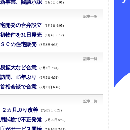
新事業、閣議承認
(8月6日 6:01)
記事一覧
宅開発の合弁設立
(8月6日 6:05)
初物件を31日発売
(8月4日 6:12)
ＳＣの住宅販売
(8月3日 6:36)
記事一覧
易拡大など合意
(8月7日 7:44)
訪問、15年ぶり
(8月3日 6:31)
首相会談で合意
(7月21日 6:46)
記事一覧
、２カ月ぶり改善
(7月22日 6:22)
採用試験で不正発覚
(7月20日 6:59)
庁がサービス開始
(7月16日 7:11)