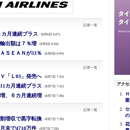
記事一覧
４カ月連続プラス
(8月6日 6:07)
、輸出額は７％増
(8月6日 6:04)
ＡＳＥＡＮが33％
(8月6日 6:04)
記事一覧
Ｖ「Ｌ03」発売へ
(8月7日 7:43)
アクセ
11カ月連続プラス
(8月7日 7:42)
Ｈ
増、６カ月連続増
(8月7日 7:40)
業
セ
記事一覧
の
割増収で黒字転換
(8月7日 7:39)
花
末で4710万件
(8月7日 7:39)