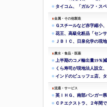
タイコム、「ガルフ・スペ
金属・その他製造
Ｇスチールなど赤字縮小、
花王、高級化粧品「センサ
ＪＢＩＣ、日泉化学の現地
農水・食品・医薬
上半期のコメ輸出量19％
くら寿司が現地法人設立、
インドのビュッフェ店、タ
流通・サービス
英ＩＨＧ、南部パンガー県
ＣＰエクストラ、２年間で