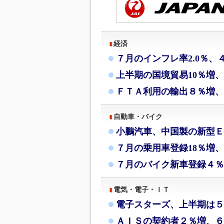
経済
７月のインフレ率2.0％、
上半期の国境貿易10％増
ＦＴＡ利用の輸出８％増、
自動車・バイク
小鵬汽車、中国製の新型Ｅ
７月の乗用車登録18％増、
７月のバイク新車登録４％
電気・電子・ＩＴ
電子スターズ、上半期は５
ＡＩＳの契約者２％増、６月