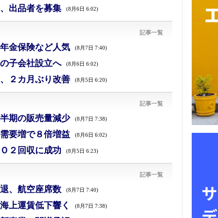
、出品者を募集
(8月6日 6:02)
記事一覧
年金保険など人気
(8月7日 7:40)
の子会社設立へ
(8月6日 6:02)
、２カ月ぶり改善
(8月5日 6:20)
記事一覧
半期の販売量減少
(8月7日 7:38)
需要増で８倍増益
(8月6日 6:02)
Ｏ２回収に成功
(8月5日 6:23)
記事一覧
退、航空座席数
(8月7日 7:40)
海上運賃低下響く
(8月7日 7:38)