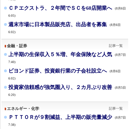
ＣＰエクストラ、２年間でＳＣを60店開業へ
(8月6日
6:05)
週末市場に日本製品販売店、出品者を募集
(8月6日
6:02)
金融・証券
記事一覧
上半期の生保収入５％増、年金保険など人気
(8月7日
7:40)
ビヨンド証券、投資銀行業の子会社設立へ
(8月6日
6:02)
投資家信頼感が強気圏入り、２カ月ぶり改善
(8月5日
6:20)
エネルギー・化学
記事一覧
ＰＴＴＯＲが９割減益、上半期の販売量減少
(8月7日
7:38)