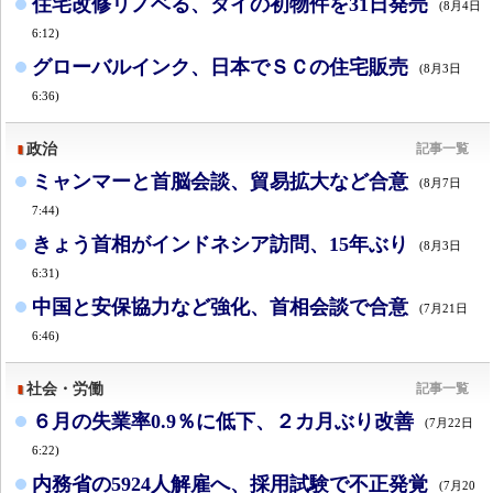
住宅改修リノベる、タイの初物件を31日発売
(8月4日
6:12)
グローバルインク、日本でＳＣの住宅販売
(8月3日
6:36)
政治
記事一覧
ミャンマーと首脳会談、貿易拡大など合意
(8月7日
7:44)
きょう首相がインドネシア訪問、15年ぶり
(8月3日
6:31)
中国と安保協力など強化、首相会談で合意
(7月21日
6:46)
社会・労働
記事一覧
６月の失業率0.9％に低下、２カ月ぶり改善
(7月22日
6:22)
内務省の5924人解雇へ、採用試験で不正発覚
(7月20