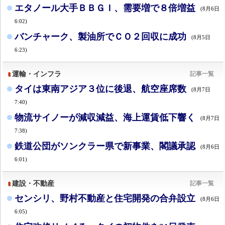
エタノール大手ＢＢＧＩ、需要増で８倍増益
(8月6日
6:02)
バンチャーク、製油所でＣＯ２回収に成功
(8月5日
6:23)
運輸・インフラ
記事一覧
タイは東南アジア３位に後退、航空座席数
(8月7日
7:40)
物流サイノーが減収減益、海上運賃低下響く
(8月7日
7:38)
鉄道公団がソンクラー県で新事業、閣議承認
(8月6日
6:01)
建設・不動産
記事一覧
センシリ、野村不動産と住宅開発の合弁設立
(8月6日
6:05)