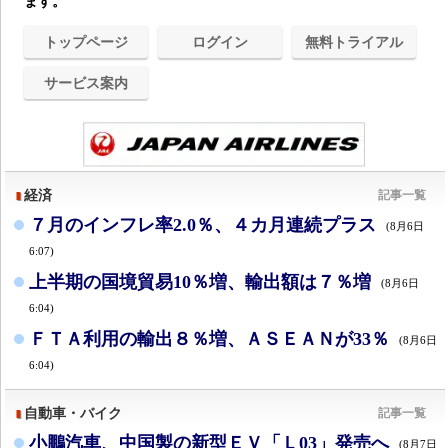
ます。
トップページ
ログイン
無料トライアル
サービス案内
経済
記事一覧
７月のインフレ率2.0％、４カ月連続プラス
(8月6日
6:07)
上半期の国境貿易10％増、輸出額は７％増
(8月6日
6:04)
ＦＴＡ利用の輸出８％増、ＡＳＥＡＮが33％
(8月6日
6:04)
自動車・バイク
記事一覧
小鵬汽車、中国製の新型ＥＶ「Ｌ03」発売へ
(8月7日