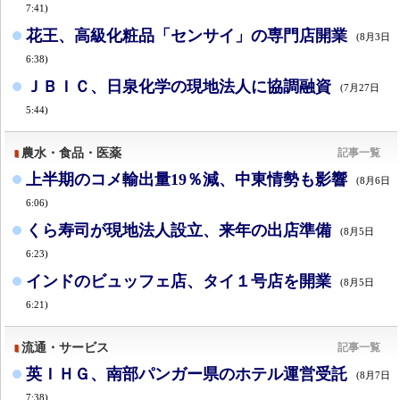
7:41)
花王、高級化粧品「センサイ」の専門店開業
(8月3日
6:38)
ＪＢＩＣ、日泉化学の現地法人に協調融資
(7月27日
5:44)
農水・食品・医薬
記事一覧
上半期のコメ輸出量19％減、中東情勢も影響
(8月6日
6:06)
くら寿司が現地法人設立、来年の出店準備
(8月5日
6:23)
インドのビュッフェ店、タイ１号店を開業
(8月5日
6:21)
流通・サービス
記事一覧
英ＩＨＧ、南部パンガー県のホテル運営受託
(8月7日
7:38)