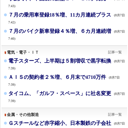
7:43)
７月の乗用車登録18％増、11カ月連続プラス
(8月7日
7:42)
７月のバイク新車登録４％増、６カ月連続増
(8月7日
7:40)
電気・電子・ＩＴ
記事一覧
電子スターズ、上半期は５割増収で黒字転換
(8月7日
7:39)
ＡＩＳの契約者２％増、６月末で4710万件
(8月7日
7:39)
タイコム、「ガルフ・スペース」に社名変更
(8月7日
7:39)
金属・その他製造
記事一覧
Ｇスチールなど赤字縮小、日本製鉄の子会社
(8月7日