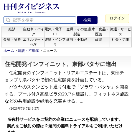
ログイン
経済
自動車・バイ
電気・電子・
金属・その他
農水・食品・
流通・サービ
ク
ＩＴ
製造
医薬
ス
金融・証券
エネルギー・
運輸・インフ
建設・不動産
政治
社会・労働
化学
ラ
ホーム
>
建設・不動産
>
ニュース
住宅開発インフィニット、東部パタヤに進出
住宅開発のインフィニット・リアルエステートは、東部チ
ョンブリ県パタヤで初の住宅開発を計画している。
パタヤのスクンビット通り付近で「ソラワ・パタヤ」を開発
する。プール付き高級ビラの29戸を建設し、フィットネス施設
などの共用施設や緑地を充実させる。...
(2026年7月7日 6:37)
※有料サービスをご契約の企業にニュースを配信しています。
契約をご検討の際は２週間の無料トライアルをご利用いただけ