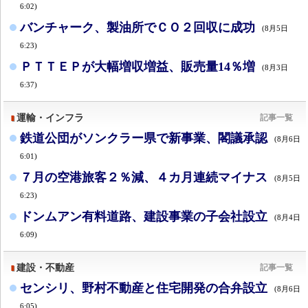
6:02)
バンチャーク、製油所でＣＯ２回収に成功
(8月5日
6:23)
ＰＴＴＥＰが大幅増収増益、販売量14％増
(8月3日
6:37)
運輸・インフラ
記事一覧
鉄道公団がソンクラー県で新事業、閣議承認
(8月6日
6:01)
７月の空港旅客２％減、４カ月連続マイナス
(8月5日
6:23)
ドンムアン有料道路、建設事業の子会社設立
(8月4日
6:09)
建設・不動産
記事一覧
センシリ、野村不動産と住宅開発の合弁設立
(8月6日
6:05)