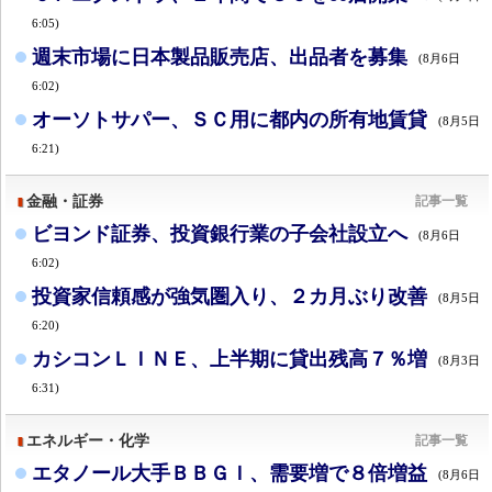
6:05)
週末市場に日本製品販売店、出品者を募集
(8月6日
6:02)
オーソトサパー、ＳＣ用に都内の所有地賃貸
(8月5日
6:21)
金融・証券
記事一覧
ビヨンド証券、投資銀行業の子会社設立へ
(8月6日
6:02)
投資家信頼感が強気圏入り、２カ月ぶり改善
(8月5日
6:20)
カシコンＬＩＮＥ、上半期に貸出残高７％増
(8月3日
6:31)
エネルギー・化学
記事一覧
エタノール大手ＢＢＧＩ、需要増で８倍増益
(8月6日