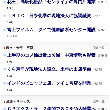
花王、高級化粧品「センサイ」の専門店開業
(8月3日
6:38)
ＪＢＩＣ、日泉化学の現地法人に協調融資
(7月27日
5:44)
富士フイルム、タイで健康診断センター開設
(7月27
日 5:43)
農水・食品・医薬
記事一覧
上半期のコメ輸出量19％減、中東情勢も影響
(8月6日
6:06)
くら寿司が現地法人設立、来年の出店準備
(8月5日
6:23)
インドのビュッフェ店、タイ１号店を開業
(8月5日
6:21)
流通・サービス
記事一覧
ＣＰエクストラ、２年間でＳＣを60店開業へ
(8月6日