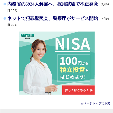
内務省の5924人解雇へ、採用試験で不正発覚
(7月20
日 6:59)
ネットで犯罪歴照会、警察庁がサービス開始
(7月16
日 7:11)
▲ページトップに戻る