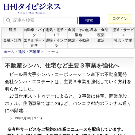
ログイン
経済
自動車・バイ
電気・電子・
金属・その他
農水・食品・
流通・サービ
ク
ＩＴ
製造
医薬
ス
金融・証券
エネルギー・
運輸・インフ
建設・不動産
政治
社会・労働
化学
ラ
ホーム
>
建設・不動産
>
ニュース
不動産シンハ、住宅など主要３事業を強化へ
ビール最大手シンハ・コーポレーション傘下の不動産開発
会社シンハ・エステートは、主要３事業を強化していく方針を
明らかにした。
27日付ポストトゥデーによると、３事業は住宅、商業施設、
ホテル。住宅事業ではこのほど、バンコク都内のランナム通り
に35階建...
(2019年3月28日 9:13)
※有料サービスをご契約の企業にニュースを配信しています。