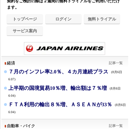
契約をご検討の際は２週間の無料トライアルをご利用いただけ
ます。
トップページ
ログイン
無料トライアル
サービス案内
経済
記事一覧
７月のインフレ率2.0％、４カ月連続プラス
(8月6日
6:07)
上半期の国境貿易10％増、輸出額は７％増
(8月6日
6:04)
ＦＴＡ利用の輸出８％増、ＡＳＥＡＮが33％
(8月6日
6:04)
自動車・バイク
記事一覧