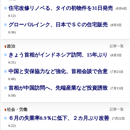
住宅改修リノベる、タイの初物件を31日発売
(8月4日
6:12)
グローバルインク、日本でＳＣの住宅販売
(8月3日
6:36)
政治
記事一覧
きょう首相がインドネシア訪問、15年ぶり
(8月3日
6:31)
中国と安保協力など強化、首相会談で合意
(7月21日
6:46)
首相が中国訪問へ、先端産業など投資誘致
(7月15日
6:58)
社会・労働
記事一覧
６月の失業率0.9％に低下、２カ月ぶり改善
(7月22日
6:22)