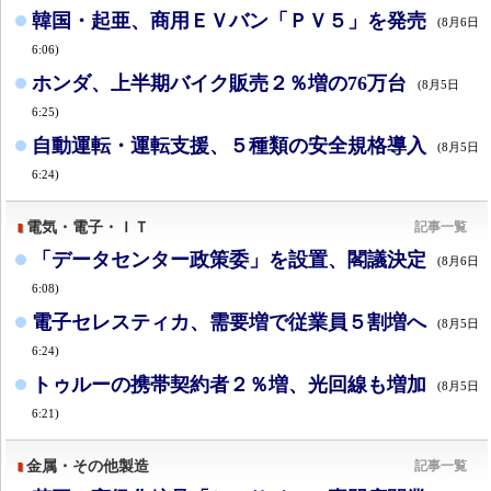
韓国・起亜、商用ＥＶバン「ＰＶ５」を発売
(8月6日
6:06)
ホンダ、上半期バイク販売２％増の76万台
(8月5日
6:25)
自動運転・運転支援、５種類の安全規格導入
(8月5日
6:24)
電気・電子・ＩＴ
記事一覧
「データセンター政策委」を設置、閣議決定
(8月6日
6:08)
電子セレスティカ、需要増で従業員５割増へ
(8月5日
6:24)
トゥルーの携帯契約者２％増、光回線も増加
(8月5日
6:21)
金属・その他製造
記事一覧