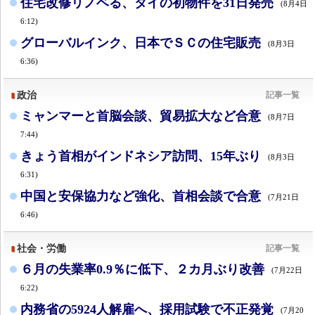
住宅改修リノベる、タイの初物件を31日発売
(8月4日
6:12)
グローバルインク、日本でＳＣの住宅販売
(8月3日
6:36)
政治
記事一覧
ミャンマーと首脳会談、貿易拡大など合意
(8月7日
7:44)
きょう首相がインドネシア訪問、15年ぶり
(8月3日
6:31)
中国と安保協力など強化、首相会談で合意
(7月21日
6:46)
社会・労働
記事一覧
６月の失業率0.9％に低下、２カ月ぶり改善
(7月22日
6:22)
内務省の5924人解雇へ、採用試験で不正発覚
(7月20