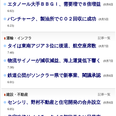
エタノール大手ＢＢＧＩ、需要増で８倍増益
(8月6日
6:02)
バンチャーク、製油所でＣＯ２回収に成功
(8月5日
6:23)
運輸・インフラ
記事一覧
タイは東南アジア３位に後退、航空座席数
(8月7日
7:40)
物流サイノーが減収減益、海上運賃低下響く
(8月7日
7:38)
鉄道公団がソンクラー県で新事業、閣議承認
(8月6日
6:01)
建設・不動産
記事一覧
センシリ、野村不動産と住宅開発の合弁設立
(8月6日
6:05)