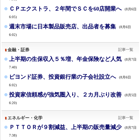
ＣＰエクストラ、２年間でＳＣを60店開業へ
(8月6日
6:05)
週末市場に日本製品販売店、出品者を募集
(8月6日
6:02)
金融・証券
記事一覧
上半期の生保収入５％増、年金保険など人気
(8月7日
7:40)
ビヨンド証券、投資銀行業の子会社設立へ
(8月6日
6:02)
投資家信頼感が強気圏入り、２カ月ぶり改善
(8月5日
6:20)
エネルギー・化学
記事一覧
ＰＴＴＯＲが９割減益、上半期の販売量減少
(8月7日
7:38)