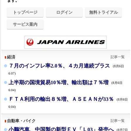
ます。
トップページ
ログイン
無料トライアル
サービス案内
経済
記事一覧
７月のインフレ率2.0％、４カ月連続プラス
(8月6日
6:07)
上半期の国境貿易10％増、輸出額は７％増
(8月6日
6:04)
ＦＴＡ利用の輸出８％増、ＡＳＥＡＮが33％
(8月6日
6:04)
自動車・バイク
記事一覧
小鵬汽車、中国製の新型ＥＶ「Ｌ03」発売へ
(8月7日