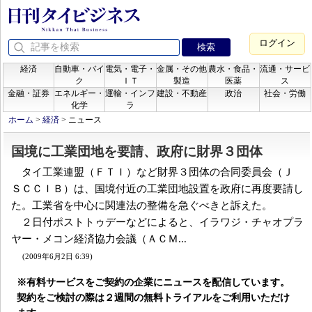
ログイン
経済
自動車・バイ
電気・電子・
金属・その他
農水・食品・
流通・サービ
ク
ＩＴ
製造
医薬
ス
金融・証券
エネルギー・
運輸・インフ
建設・不動産
政治
社会・労働
化学
ラ
ホーム
>
経済
>
ニュース
国境に工業団地を要請、政府に財界３団体
タイ工業連盟（ＦＴＩ）など財界３団体の合同委員会（Ｊ
ＳＣＣＩＢ）は、国境付近の工業団地設置を政府に再度要請し
た。工業省を中心に関連法の整備を急ぐべきと訴えた。
２日付ポストトゥデーなどによると、イラワジ・チャオプラ
ヤー・メコン経済協力会議（ＡＣＭ...
(2009年6月2日 6:39)
※有料サービスをご契約の企業にニュースを配信しています。
契約をご検討の際は２週間の無料トライアルをご利用いただけ