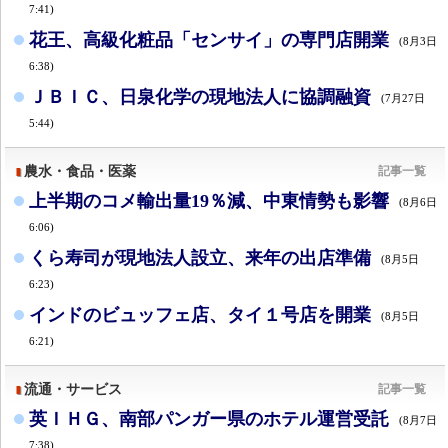
7:41)
花王、高級化粧品「センサイ」の専門店開業
(8月3日
6:38)
ＪＢＩＣ、日泉化学の現地法人に協調融資
(7月27日
5:44)
農水・食品・医薬
記事一覧
上半期のコメ輸出量19％減、中東情勢も影響
(8月6日
6:06)
くら寿司が現地法人設立、来年の出店準備
(8月5日
6:23)
インドのビュッフェ店、タイ１号店を開業
(8月5日
6:21)
流通・サービス
記事一覧
英ＩＨＧ、南部パンガー県のホテル運営受託
(8月7日
7:38)