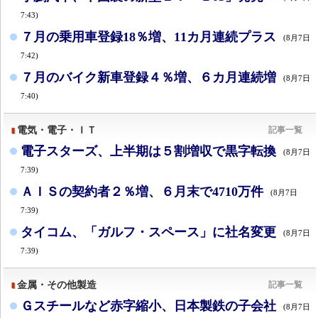
7:43)
７月の乗用車登録18％増、11カ月連続プラス
(8月7日
7:42)
７月のバイク新車登録４％増、６カ月連続増
(8月7日
7:40)
電気・電子・ＩＴ
記事一覧
電子スターズ、上半期は５割増収で黒字転換
(8月7日
7:39)
ＡＩＳの契約者２％増、６月末で4710万件
(8月7日
7:39)
タイコム、「ガルフ・スペース」に社名変更
(8月7日
7:39)
金属・その他製造
記事一覧
Ｇスチールなど赤字縮小、日本製鉄の子会社
(8月7日