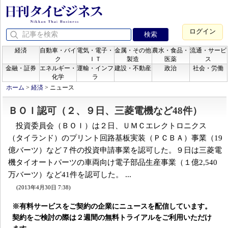
ログイン
経済
自動車・バイ
電気・電子・
金属・その他
農水・食品・
流通・サービ
ク
ＩＴ
製造
医薬
ス
金融・証券
エネルギー・
運輸・インフ
建設・不動産
政治
社会・労働
化学
ラ
ホーム
>
経済
>
ニュース
ＢＯＩ認可（２、９日、三菱電機など48件）
投資委員会（ＢＯＩ）は２日、ＵＭＣエレクトロニクス
（タイランド）のプリント回路基板実装（ＰＣＢＡ）事業（19
億バーツ）など７件の投資申請事業を認可した。９日は三菱電
機タイオートパーツの車両向け電子部品生産事業（１億2,540
万バーツ）など41件を認可した。 ...
(2013年4月30日 7:38)
※有料サービスをご契約の企業にニュースを配信しています。
契約をご検討の際は２週間の無料トライアルをご利用いただけ