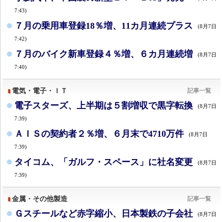
7:43)
７月の乗用車登録18％増、11カ月連続プラス
(8月7日
7:42)
７月のバイク新車登録４％増、６カ月連続増
(8月7日
7:40)
電気・電子・ＩＴ
記事一覧
電子スターズ、上半期は５割増収で黒字転換
(8月7日
7:39)
ＡＩＳの契約者２％増、６月末で4710万件
(8月7日
7:39)
タイコム、「ガルフ・スペース」に社名変更
(8月7日
7:39)
金属・その他製造
記事一覧
Ｇスチールなど赤字縮小、日本製鉄の子会社
(8月7日