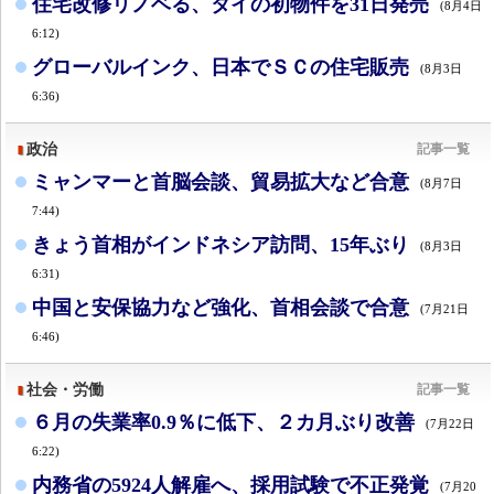
住宅改修リノベる、タイの初物件を31日発売
(8月4日
6:12)
グローバルインク、日本でＳＣの住宅販売
(8月3日
6:36)
政治
記事一覧
ミャンマーと首脳会談、貿易拡大など合意
(8月7日
7:44)
きょう首相がインドネシア訪問、15年ぶり
(8月3日
6:31)
中国と安保協力など強化、首相会談で合意
(7月21日
6:46)
社会・労働
記事一覧
６月の失業率0.9％に低下、２カ月ぶり改善
(7月22日
6:22)
内務省の5924人解雇へ、採用試験で不正発覚
(7月20