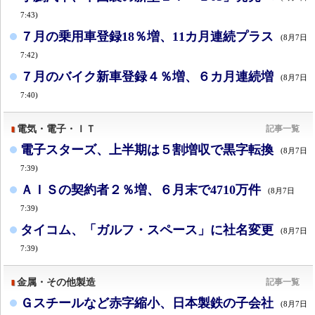
7:43)
７月の乗用車登録18％増、11カ月連続プラス
(8月7日
7:42)
７月のバイク新車登録４％増、６カ月連続増
(8月7日
7:40)
電気・電子・ＩＴ
記事一覧
電子スターズ、上半期は５割増収で黒字転換
(8月7日
7:39)
ＡＩＳの契約者２％増、６月末で4710万件
(8月7日
7:39)
タイコム、「ガルフ・スペース」に社名変更
(8月7日
7:39)
金属・その他製造
記事一覧
Ｇスチールなど赤字縮小、日本製鉄の子会社
(8月7日