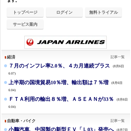
ます。
トップページ
ログイン
無料トライアル
サービス案内
経済
記事一覧
７月のインフレ率2.0％、４カ月連続プラス
(8月6日
6:07)
上半期の国境貿易10％増、輸出額は７％増
(8月6日
6:04)
ＦＴＡ利用の輸出８％増、ＡＳＥＡＮが33％
(8月6日
6:04)
自動車・バイク
記事一覧
小鵬汽車、中国製の新型ＥＶ「Ｌ03」発売へ
(8月7日