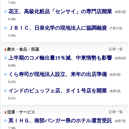
7:41)
花王、高級化粧品「センサイ」の専門店開業
(8月3日
6:38)
ＪＢＩＣ、日泉化学の現地法人に協調融資
(7月27日
5:44)
農水・食品・医薬
記事一覧
上半期のコメ輸出量19％減、中東情勢も影響
(8月6日
6:06)
くら寿司が現地法人設立、来年の出店準備
(8月5日
6:23)
インドのビュッフェ店、タイ１号店を開業
(8月5日
6:21)
流通・サービス
記事一覧
英ＩＨＧ、南部パンガー県のホテル運営受託
(8月7日
7:38)