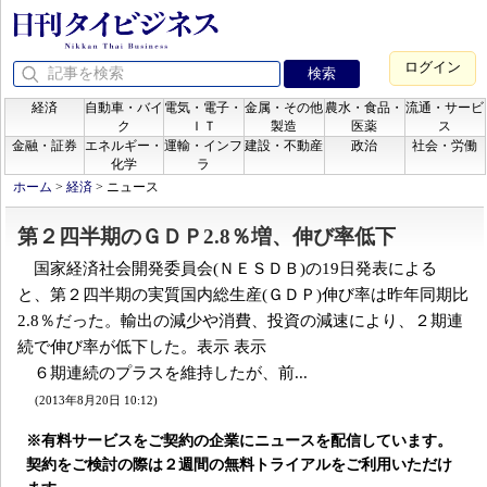
ログイン
経済
自動車・バイ
電気・電子・
金属・その他
農水・食品・
流通・サービ
ク
ＩＴ
製造
医薬
ス
金融・証券
エネルギー・
運輸・インフ
建設・不動産
政治
社会・労働
化学
ラ
ホーム
>
経済
>
ニュース
第２四半期のＧＤＰ2.8％増、伸び率低下
国家経済社会開発委員会(ＮＥＳＤＢ)の19日発表による
と、第２四半期の実質国内総生産(ＧＤＰ)伸び率は昨年同期比
2.8％だった。輸出の減少や消費、投資の減速により、２期連
続で伸び率が低下した。表示 表示
６期連続のプラスを維持したが、前...
(2013年8月20日 10:12)
※有料サービスをご契約の企業にニュースを配信しています。
契約をご検討の際は２週間の無料トライアルをご利用いただけ