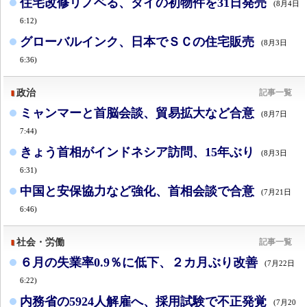
住宅改修リノベる、タイの初物件を31日発売
(8月4日
6:12)
グローバルインク、日本でＳＣの住宅販売
(8月3日
6:36)
政治
記事一覧
ミャンマーと首脳会談、貿易拡大など合意
(8月7日
7:44)
きょう首相がインドネシア訪問、15年ぶり
(8月3日
6:31)
中国と安保協力など強化、首相会談で合意
(7月21日
6:46)
社会・労働
記事一覧
６月の失業率0.9％に低下、２カ月ぶり改善
(7月22日
6:22)
内務省の5924人解雇へ、採用試験で不正発覚
(7月20