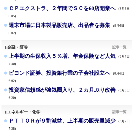
ＣＰエクストラ、２年間でＳＣを60店開業へ
(8月6日
6:05)
週末市場に日本製品販売店、出品者を募集
(8月6日
6:02)
金融・証券
記事一覧
上半期の生保収入５％増、年金保険など人気
(8月7日
7:40)
ビヨンド証券、投資銀行業の子会社設立へ
(8月6日
6:02)
投資家信頼感が強気圏入り、２カ月ぶり改善
(8月5日
6:20)
エネルギー・化学
記事一覧
ＰＴＴＯＲが９割減益、上半期の販売量減少
(8月7日
7:38)