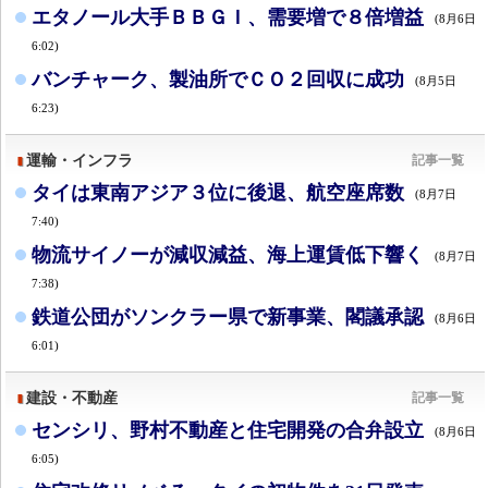
エタノール大手ＢＢＧＩ、需要増で８倍増益
(8月6日
6:02)
バンチャーク、製油所でＣＯ２回収に成功
(8月5日
6:23)
運輸・インフラ
記事一覧
タイは東南アジア３位に後退、航空座席数
(8月7日
7:40)
物流サイノーが減収減益、海上運賃低下響く
(8月7日
7:38)
鉄道公団がソンクラー県で新事業、閣議承認
(8月6日
6:01)
建設・不動産
記事一覧
センシリ、野村不動産と住宅開発の合弁設立
(8月6日
6:05)