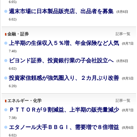
6:05)
週末市場に日本製品販売店、出品者を募集
(8月6日
6:02)
金融・証券
記事一覧
上半期の生保収入５％増、年金保険など人気
(8月7日
7:40)
ビヨンド証券、投資銀行業の子会社設立へ
(8月6日
6:02)
投資家信頼感が強気圏入り、２カ月ぶり改善
(8月5日
6:20)
エネルギー・化学
記事一覧
ＰＴＴＯＲが９割減益、上半期の販売量減少
(8月7日
7:38)
エタノール大手ＢＢＧＩ、需要増で８倍増益
(8月6日
6:02)