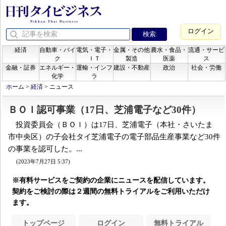
ログイン
経済
自動車・バイ
電気・電子・
金属・その他
農水・食品・
流通・サービ
ク
ＩＴ
製造
医薬
ス
金融・証券
エネルギー・
運輸・インフ
建設・不動産
政治
社会・労働
化学
ラ
ホーム
>
経済
>
ニュース
ＢＯＩ認可事業（17日、芝浦電子など30件）
投資委員会（ＢＯＩ）は17日、芝浦電子（本社・さいたま
市中央区）の子会社タイ芝浦電子の電子部品生産事業など30件
の事業を認可した。...
(2023年7月27日 5:37)
※有料サービスをご契約の企業にニュースを配信しています。
契約をご検討の際は２週間の無料トライアルをご利用いただけ
ます。
トップページ
ログイン
無料トライアル