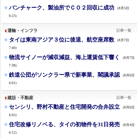
バンチャーク、製油所でＣＯ２回収に成功
(8月5日
6:23)
運輸・インフラ
記事一覧
タイは東南アジア３位に後退、航空座席数
(8月7日
7:40)
物流サイノーが減収減益、海上運賃低下響く
(8月7日
7:38)
鉄道公団がソンクラー県で新事業、閣議承認
(8月6日
6:01)
建設・不動産
記事一覧
センシリ、野村不動産と住宅開発の合弁設立
(8月6日
6:05)
住宅改修リノベる、タイの初物件を31日発売
(8月4日
6:12)