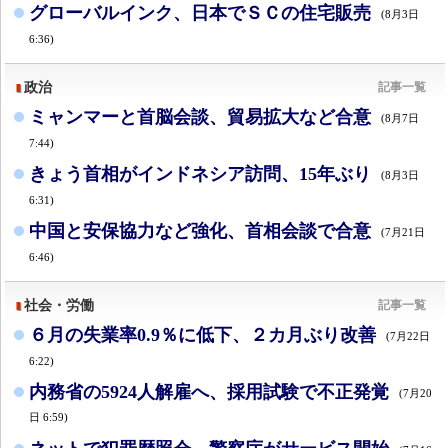
グローバルインク、日本でＳＣの住宅販売
(8月3日
6:36)
政治
記事一覧
ミャンマーと首脳会談、貿易拡大など合意
(8月7日
7:44)
きょう首相がインドネシア訪問、15年ぶり
(8月3日
6:31)
中国と安保協力など強化、首相会談で合意
(7月21日
6:46)
社会・労働
記事一覧
６月の失業率0.9％に低下、２カ月ぶり改善
(7月22日
6:22)
内務省の5924人解雇へ、採用試験で不正発覚
(7月20
日 6:59)