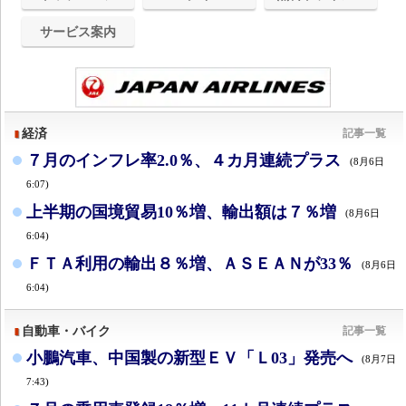
サービス案内
経済
記事一覧
７月のインフレ率2.0％、４カ月連続プラス
(8月6日
6:07)
上半期の国境貿易10％増、輸出額は７％増
(8月6日
6:04)
ＦＴＡ利用の輸出８％増、ＡＳＥＡＮが33％
(8月6日
6:04)
自動車・バイク
記事一覧
小鵬汽車、中国製の新型ＥＶ「Ｌ03」発売へ
(8月7日
7:43)