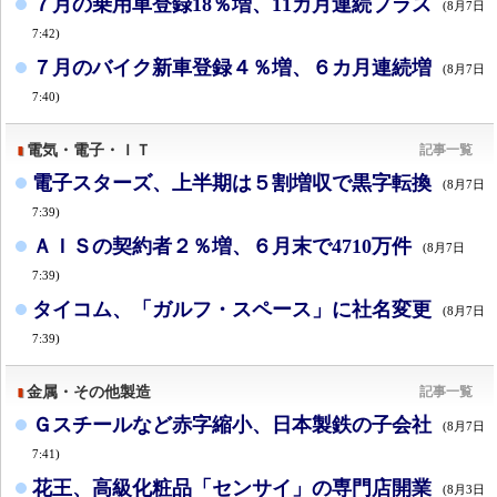
７月の乗用車登録18％増、11カ月連続プラス
(8月7日
7:42)
７月のバイク新車登録４％増、６カ月連続増
(8月7日
7:40)
電気・電子・ＩＴ
記事一覧
電子スターズ、上半期は５割増収で黒字転換
(8月7日
7:39)
ＡＩＳの契約者２％増、６月末で4710万件
(8月7日
7:39)
タイコム、「ガルフ・スペース」に社名変更
(8月7日
7:39)
金属・その他製造
記事一覧
Ｇスチールなど赤字縮小、日本製鉄の子会社
(8月7日
7:41)
花王、高級化粧品「センサイ」の専門店開業
(8月3日