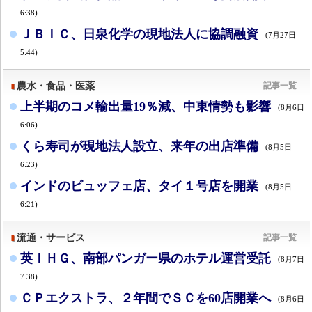
6:38)
ＪＢＩＣ、日泉化学の現地法人に協調融資
(7月27日
5:44)
農水・食品・医薬
記事一覧
上半期のコメ輸出量19％減、中東情勢も影響
(8月6日
6:06)
くら寿司が現地法人設立、来年の出店準備
(8月5日
6:23)
インドのビュッフェ店、タイ１号店を開業
(8月5日
6:21)
流通・サービス
記事一覧
英ＩＨＧ、南部パンガー県のホテル運営受託
(8月7日
7:38)
ＣＰエクストラ、２年間でＳＣを60店開業へ
(8月6日