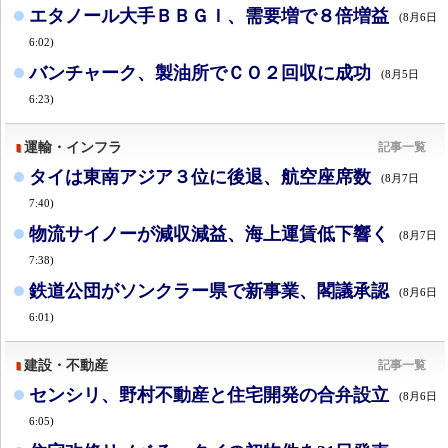
エタノール大手ＢＢＧＩ、需要増で８倍増益
(8月6日
6:02)
バンチャーク、製油所でＣＯ２回収に成功
(8月5日
6:23)
運輸・インフラ
記事一覧
タイは東南アジア３位に後退、航空座席数
(8月7日
7:40)
物流サイノーが減収減益、海上運賃低下響く
(8月7日
7:38)
鉄道公団がソンクラー県で新事業、閣議承認
(8月6日
6:01)
建設・不動産
記事一覧
センシリ、野村不動産と住宅開発の合弁設立
(8月6日
6:05)