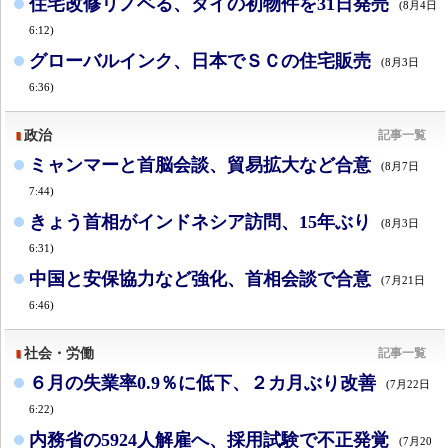
住宅改修リノベる、タイの初物件を31日発売
(8月4日
6:12)
グローバルインク、日本でＳＣの住宅販売
(8月3日
6:36)
政治
記事一覧
ミャンマーと首脳会談、貿易拡大など合意
(8月7日
7:44)
きょう首相がインドネシア訪問、15年ぶり
(8月3日
6:31)
中国と安保協力など強化、首相会談で合意
(7月21日
6:46)
社会・労働
記事一覧
６月の失業率0.9％に低下、２カ月ぶり改善
(7月22日
6:22)
内務省の5924人解雇へ、採用試験で不正発覚
(7月20