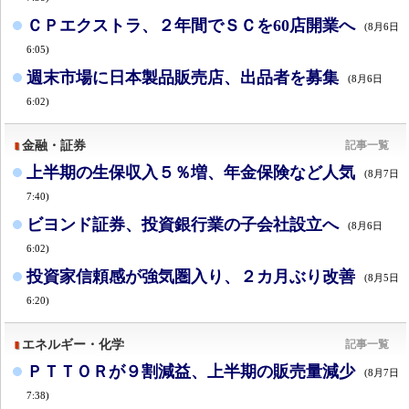
ＣＰエクストラ、２年間でＳＣを60店開業へ
(8月6日
6:05)
週末市場に日本製品販売店、出品者を募集
(8月6日
6:02)
金融・証券
記事一覧
上半期の生保収入５％増、年金保険など人気
(8月7日
7:40)
ビヨンド証券、投資銀行業の子会社設立へ
(8月6日
6:02)
投資家信頼感が強気圏入り、２カ月ぶり改善
(8月5日
6:20)
エネルギー・化学
記事一覧
ＰＴＴＯＲが９割減益、上半期の販売量減少
(8月7日
7:38)