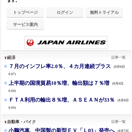
ます。
トップページ
ログイン
無料トライアル
サービス案内
経済
記事一覧
７月のインフレ率2.0％、４カ月連続プラス
(8月6日
6:07)
上半期の国境貿易10％増、輸出額は７％増
(8月6日
6:04)
ＦＴＡ利用の輸出８％増、ＡＳＥＡＮが33％
(8月6日
6:04)
自動車・バイク
記事一覧
小鵬汽車、中国製の新型ＥＶ「Ｌ03」発売へ
(8月7日