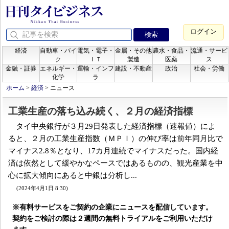
ログイン
経済
自動車・バイ
電気・電子・
金属・その他
農水・食品・
流通・サービ
ク
ＩＴ
製造
医薬
ス
金融・証券
エネルギー・
運輸・インフ
建設・不動産
政治
社会・労働
化学
ラ
ホーム
>
経済
>
ニュース
工業生産の落ち込み続く、２月の経済指標
タイ中央銀行が３月29日発表した経済指標（速報値）によ
ると、２月の工業生産指数（ＭＰＩ）の伸び率は前年同月比で
マイナス2.8％となり、17カ月連続でマイナスだった。国内経
済は依然として緩やかなペースではあるものの、観光産業を中
心に拡大傾向にあると中銀は分析し...
(2024年4月1日 8:30)
※有料サービスをご契約の企業にニュースを配信しています。
契約をご検討の際は２週間の無料トライアルをご利用いただけ