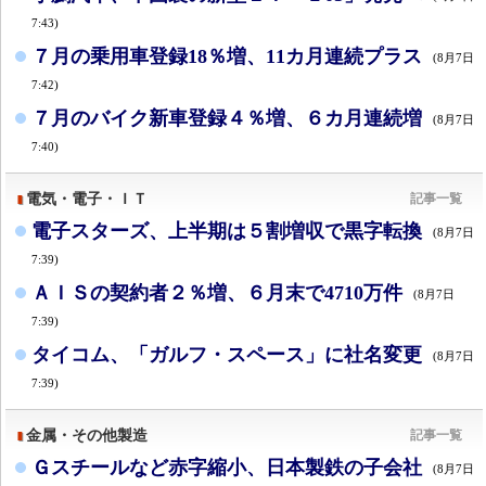
7:43)
７月の乗用車登録18％増、11カ月連続プラス
(8月7日
7:42)
７月のバイク新車登録４％増、６カ月連続増
(8月7日
7:40)
電気・電子・ＩＴ
記事一覧
電子スターズ、上半期は５割増収で黒字転換
(8月7日
7:39)
ＡＩＳの契約者２％増、６月末で4710万件
(8月7日
7:39)
タイコム、「ガルフ・スペース」に社名変更
(8月7日
7:39)
金属・その他製造
記事一覧
Ｇスチールなど赤字縮小、日本製鉄の子会社
(8月7日