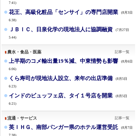
7:41)
花王、高級化粧品「センサイ」の専門店開業
(8月3日
6:38)
ＪＢＩＣ、日泉化学の現地法人に協調融資
(7月27日
5:44)
農水・食品・医薬
記事一覧
上半期のコメ輸出量19％減、中東情勢も影響
(8月6日
6:06)
くら寿司が現地法人設立、来年の出店準備
(8月5日
6:23)
インドのビュッフェ店、タイ１号店を開業
(8月5日
6:21)
流通・サービス
記事一覧
英ＩＨＧ、南部パンガー県のホテル運営受託
(8月7日
7:38)