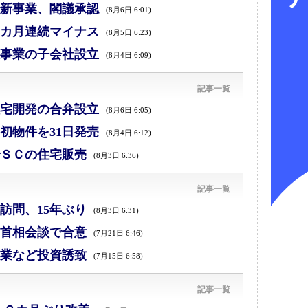
新事業、閣議承認
(8月6日 6:01)
カ月連続マイナス
(8月5日 6:23)
事業の子会社設立
(8月4日 6:09)
記事一覧
宅開発の合弁設立
(8月6日 6:05)
初物件を31日発売
(8月4日 6:12)
ＳＣの住宅販売
(8月3日 6:36)
記事一覧
訪問、15年ぶり
(8月3日 6:31)
首相会談で合意
(7月21日 6:46)
業など投資誘致
(7月15日 6:58)
記事一覧