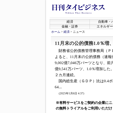
経済
自動車・
金融・証券
エネルギー
ホーム
>
経済
>
ニュース
11月末の公的債務1.0％
財務省公的債務管理事務局（Ｐ
よると、11月末の公的債務（速報
9,002億7,046万バーツとなり、前月
億9,541万バーツ、1.0％増加し
２カ月連続。
国内総生産（ＧＤＰ）比は0.4
64...
(2025年1月6日 4:37)
※有料サービスをご契約の企業にニ
の無料トライアルをご利用いただけ