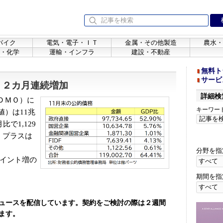
バイク
電気・電子・ＩＴ
金属・その他製造
農水・
・化学
運輸・インフラ
建設・不動産
無料ト
サービ
増、２カ月連続増加
詳細検
ＤＭＯ）に
キーワー
値）は11兆
比で1,129
た。プラスは
分野を指
ポイント増の
期間を指
ュースを配信しています。契約をご検討の際は２週間
ます。