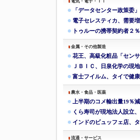
電気・電子・ＩＴ
「データセンター政策委」
電子セレスティカ、需要増
トゥルーの携帯契約者２％
金属・その他製造
花王、高級化粧品「センサ
ＪＢＩＣ、日泉化学の現地
富士フイルム、タイで健康
農水・食品・医薬
上半期のコメ輸出量19％
くら寿司が現地法人設立、
インドのビュッフェ店、タ
流通・サービス