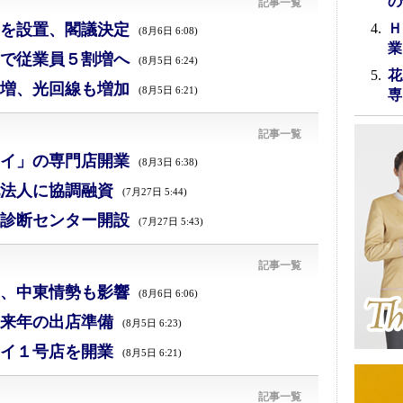
の
記事一覧
を設置、閣議決定
Ｈ
(8月6日 6:08)
業
で従業員５割増へ
(8月5日 6:24)
花
増、光回線も増加
(8月5日 6:21)
専
記事一覧
イ」の専門店開業
(8月3日 6:38)
法人に協調融資
(7月27日 5:44)
診断センター開設
(7月27日 5:43)
記事一覧
減、中東情勢も影響
(8月6日 6:06)
来年の出店準備
(8月5日 6:23)
イ１号店を開業
(8月5日 6:21)
記事一覧