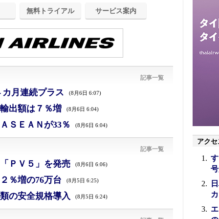
無料トライアル
サービス案内
記事一覧
４カ月連続プラス
(8月6日 6:07)
、輸出額は７％増
(8月6日 6:04)
ＡＳＥＡＮが33％
(8月6日 6:04)
アクセ
記事一覧
す
「ＰＶ５」を発売
(8月6日 6:06)
号
２％増の76万台
(8月5日 6:25)
日
カ
類の安全規格導入
(8月5日 6:24)
エ