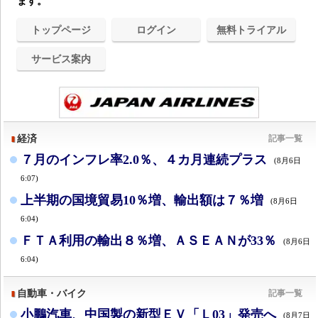
ます。
トップページ
ログイン
無料トライアル
サービス案内
経済
記事一覧
７月のインフレ率2.0％、４カ月連続プラス
(8月6日
6:07)
上半期の国境貿易10％増、輸出額は７％増
(8月6日
6:04)
ＦＴＡ利用の輸出８％増、ＡＳＥＡＮが33％
(8月6日
6:04)
自動車・バイク
記事一覧
小鵬汽車、中国製の新型ＥＶ「Ｌ03」発売へ
(8月7日