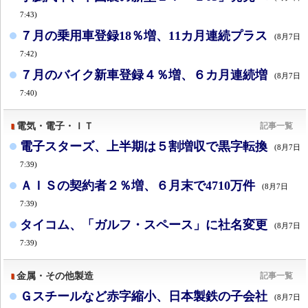
7:43)
７月の乗用車登録18％増、11カ月連続プラス
(8月7日
7:42)
７月のバイク新車登録４％増、６カ月連続増
(8月7日
7:40)
電気・電子・ＩＴ
記事一覧
電子スターズ、上半期は５割増収で黒字転換
(8月7日
7:39)
ＡＩＳの契約者２％増、６月末で4710万件
(8月7日
7:39)
タイコム、「ガルフ・スペース」に社名変更
(8月7日
7:39)
金属・その他製造
記事一覧
Ｇスチールなど赤字縮小、日本製鉄の子会社
(8月7日