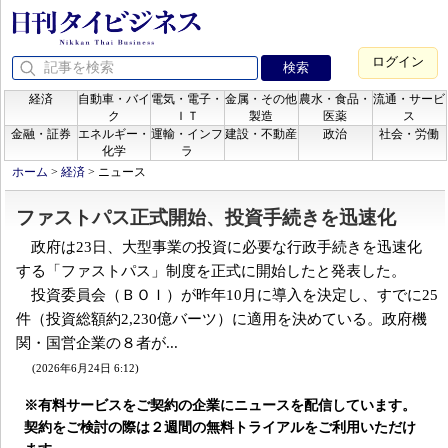
ログイン
経済
自動車・バイ
電気・電子・
金属・その他
農水・食品・
流通・サービ
ク
ＩＴ
製造
医薬
ス
金融・証券
エネルギー・
運輸・インフ
建設・不動産
政治
社会・労働
化学
ラ
ホーム
>
経済
>
ニュース
ファストパス正式開始、投資手続きを迅速化
政府は23日、大型事業の投資に必要な行政手続きを迅速化
する「ファストパス」制度を正式に開始したと発表した。
投資委員会（ＢＯＩ）が昨年10月に導入を決定し、すでに25
件（投資総額約2,230億バーツ）に適用を決めている。政府機
関・国営企業の８者が...
(2026年6月24日 6:12)
※有料サービスをご契約の企業にニュースを配信しています。
契約をご検討の際は２週間の無料トライアルをご利用いただけ