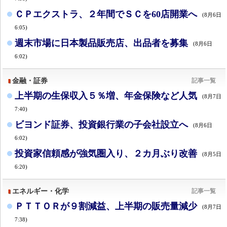
ＣＰエクストラ、２年間でＳＣを60店開業へ
(8月6日
6:05)
週末市場に日本製品販売店、出品者を募集
(8月6日
6:02)
金融・証券
記事一覧
上半期の生保収入５％増、年金保険など人気
(8月7日
7:40)
ビヨンド証券、投資銀行業の子会社設立へ
(8月6日
6:02)
投資家信頼感が強気圏入り、２カ月ぶり改善
(8月5日
6:20)
エネルギー・化学
記事一覧
ＰＴＴＯＲが９割減益、上半期の販売量減少
(8月7日
7:38)