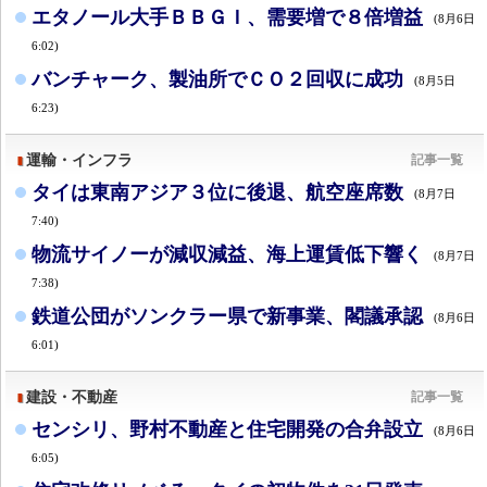
エタノール大手ＢＢＧＩ、需要増で８倍増益
(8月6日
6:02)
バンチャーク、製油所でＣＯ２回収に成功
(8月5日
6:23)
運輸・インフラ
記事一覧
タイは東南アジア３位に後退、航空座席数
(8月7日
7:40)
物流サイノーが減収減益、海上運賃低下響く
(8月7日
7:38)
鉄道公団がソンクラー県で新事業、閣議承認
(8月6日
6:01)
建設・不動産
記事一覧
センシリ、野村不動産と住宅開発の合弁設立
(8月6日
6:05)