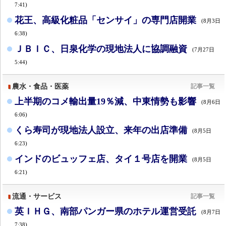
7:41)
花王、高級化粧品「センサイ」の専門店開業
(8月3日
6:38)
ＪＢＩＣ、日泉化学の現地法人に協調融資
(7月27日
5:44)
農水・食品・医薬
記事一覧
上半期のコメ輸出量19％減、中東情勢も影響
(8月6日
6:06)
くら寿司が現地法人設立、来年の出店準備
(8月5日
6:23)
インドのビュッフェ店、タイ１号店を開業
(8月5日
6:21)
流通・サービス
記事一覧
英ＩＨＧ、南部パンガー県のホテル運営受託
(8月7日
7:38)