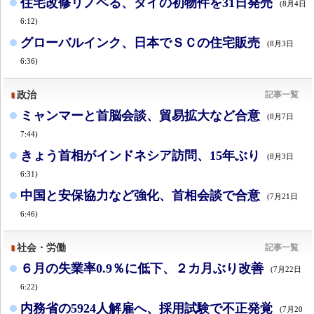
住宅改修リノベる、タイの初物件を31日発売
(8月4日
6:12)
グローバルインク、日本でＳＣの住宅販売
(8月3日
6:36)
政治
記事一覧
ミャンマーと首脳会談、貿易拡大など合意
(8月7日
7:44)
きょう首相がインドネシア訪問、15年ぶり
(8月3日
6:31)
中国と安保協力など強化、首相会談で合意
(7月21日
6:46)
社会・労働
記事一覧
６月の失業率0.9％に低下、２カ月ぶり改善
(7月22日
6:22)
内務省の5924人解雇へ、採用試験で不正発覚
(7月20