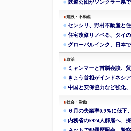
鉄道公団がソンクラー県で
建設・不動産
センシリ、野村不動産と住
住宅改修リノベる、タイの
グローバルインク、日本で
政治
ミャンマーと首脳会談、貿
きょう首相がインドネシア
中国と安保協力など強化、
社会・労働
６月の失業率0.9％に低下
内務省の5924人解雇へ、
ネットで犯罪歴照会、警察