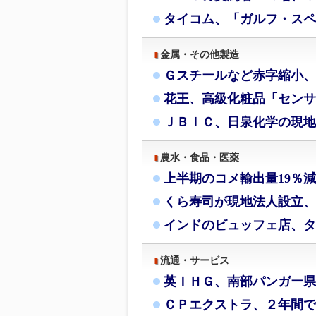
タイコム、「ガルフ・スペ
金属・その他製造
Ｇスチールなど赤字縮小、
花王、高級化粧品「センサ
ＪＢＩＣ、日泉化学の現地
農水・食品・医薬
上半期のコメ輸出量19％
くら寿司が現地法人設立、
インドのビュッフェ店、タ
流通・サービス
英ＩＨＧ、南部パンガー県
ＣＰエクストラ、２年間で