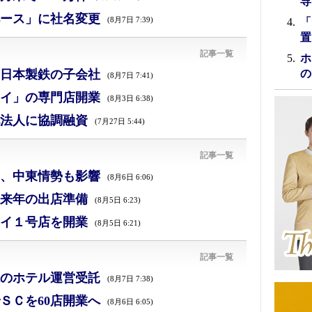
専
ース」に社名変更
(8月7日 7:39)
「
置
記事一覧
ホ
日本製鉄の子会社
の
(8月7日 7:41)
イ」の専門店開業
(8月3日 6:38)
法人に協調融資
(7月27日 5:44)
記事一覧
減、中東情勢も影響
(8月6日 6:06)
来年の出店準備
(8月5日 6:23)
イ１号店を開業
(8月5日 6:21)
記事一覧
のホテル運営受託
(8月7日 7:38)
ＳＣを60店開業へ
(8月6日 6:05)