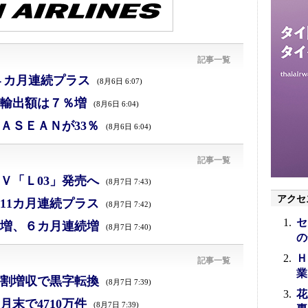
記事一覧
４カ月連続プラス
(8月6日 6:07)
、輸出額は７％増
(8月6日 6:04)
ＡＳＥＡＮが33％
(8月6日 6:04)
記事一覧
Ｖ「Ｌ03」発売へ
(8月7日 7:43)
アクセ
11カ月連続プラス
(8月7日 7:42)
セ
増、６カ月連続増
(8月7日 7:40)
の
Ｈ
記事一覧
業
割増収で黒字転換
(8月7日 7:39)
花
末で4710万件
(8月7日 7:39)