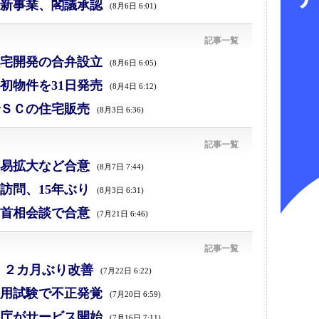
新事業、閣議承認
(8月6日 6:01)
記事一覧
宅開発の合弁設立
(8月6日 6:05)
初物件を31日発売
(8月4日 6:12)
ＳＣの住宅販売
(8月3日 6:36)
記事一覧
易拡大など合意
(8月7日 7:44)
訪問、15年ぶり
(8月3日 6:31)
首相会談で合意
(7月21日 6:46)
記事一覧
、２カ月ぶり改善
(7月22日 6:22)
採用試験で不正発覚
(7月20日 6:59)
庁がサービス開始
(7月16日 7:11)