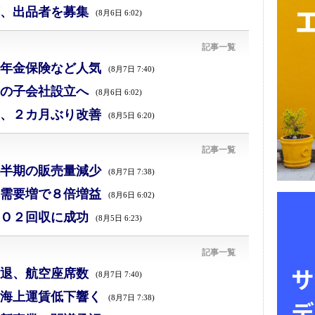
、出品者を募集
(8月6日 6:02)
記事一覧
年金保険など人気
(8月7日 7:40)
の子会社設立へ
(8月6日 6:02)
、２カ月ぶり改善
(8月5日 6:20)
記事一覧
半期の販売量減少
(8月7日 7:38)
需要増で８倍増益
(8月6日 6:02)
Ｏ２回収に成功
(8月5日 6:23)
記事一覧
退、航空座席数
(8月7日 7:40)
海上運賃低下響く
(8月7日 7:38)