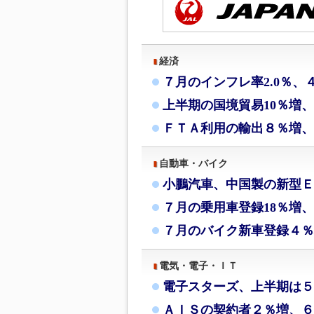
経済
７月のインフレ率2.0％、
上半期の国境貿易10％増
ＦＴＡ利用の輸出８％増、
自動車・バイク
小鵬汽車、中国製の新型Ｅ
７月の乗用車登録18％増、
７月のバイク新車登録４％
電気・電子・ＩＴ
電子スターズ、上半期は５
ＡＩＳの契約者２％増、６月