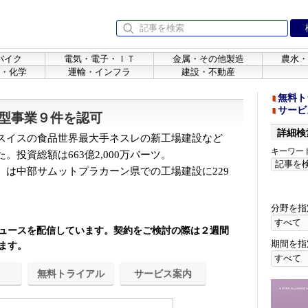
バイク
電気・電子・ＩＴ
金属・その他製造
農水・
・化学
運輸・インフラ
建設・不動産
無料ト
サービ
型事業９件を認可
詳細検
スイスの食品世界最大手ネスレの新工場建設など
キーワー
投資総額は663億2,000万バーツ。
は中部サムットプラカーン県での工場建設に229
分野を指
ュースを配信しています。契約をご検討の際は２週間
期間を指
ます。
無料トライアル
サービス案内