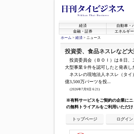
経済
自動車・
金融・証券
エネルギー
ホーム
>
経済
>
ニュース
投資委、食品ネスレなど大
投資委員会（ＢＯＩ）は８日、
大型事業９件を認可したと発表した。
ネスレの現地法人ネスレ（タイ）
億3,500万バーツを投...
(2026年7月9日 6:21)
※有料サービスをご契約の企業にニ
の無料トライアルをご利用いただけ
トップページ
ログイン