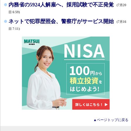
内務省の5924人解雇へ、採用試験で不正発覚
(7月20
日 6:59)
ネットで犯罪歴照会、警察庁がサービス開始
(7月16
日 7:11)
▲ページトップに戻る