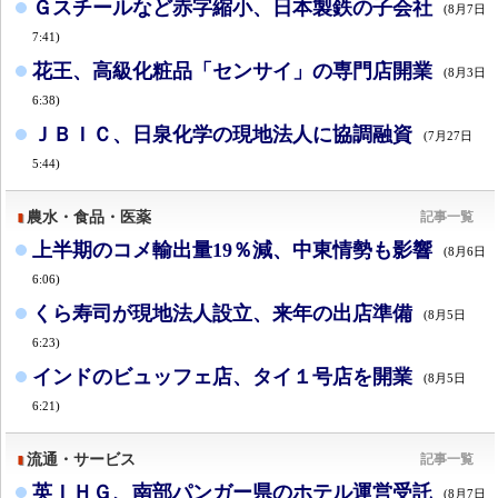
Ｇスチールなど赤字縮小、日本製鉄の子会社
(8月7日
7:41)
花王、高級化粧品「センサイ」の専門店開業
(8月3日
6:38)
ＪＢＩＣ、日泉化学の現地法人に協調融資
(7月27日
5:44)
農水・食品・医薬
記事一覧
上半期のコメ輸出量19％減、中東情勢も影響
(8月6日
6:06)
くら寿司が現地法人設立、来年の出店準備
(8月5日
6:23)
インドのビュッフェ店、タイ１号店を開業
(8月5日
6:21)
流通・サービス
記事一覧
英ＩＨＧ、南部パンガー県のホテル運営受託
(8月7日