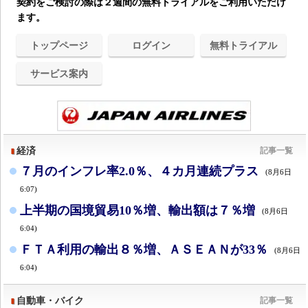
契約をご検討の際は２週間の無料トライアルをご利用いただけ
ます。
トップページ
ログイン
無料トライアル
サービス案内
経済
記事一覧
７月のインフレ率2.0％、４カ月連続プラス
(8月6日
6:07)
上半期の国境貿易10％増、輸出額は７％増
(8月6日
6:04)
ＦＴＡ利用の輸出８％増、ＡＳＥＡＮが33％
(8月6日
6:04)
自動車・バイク
記事一覧