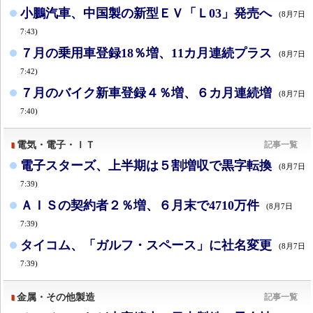
小鵬汽車、中国製の新型ＥＶ「Ｌ03」発売へ
(8月7日
7:43)
７月の乗用車登録18％増、11カ月連続プラス
(8月7日
7:42)
７月のバイク新車登録４％増、６カ月連続増
(8月7日
7:40)
電気・電子・ＩＴ
記事一覧
電子スターズ、上半期は５割増収で黒字転換
(8月7日
7:39)
ＡＩＳの契約者２％増、６月末で4710万件
(8月7日
7:39)
タイコム、「ガルフ・スペース」に社名変更
(8月7日
7:39)
金属・その他製造
記事一覧