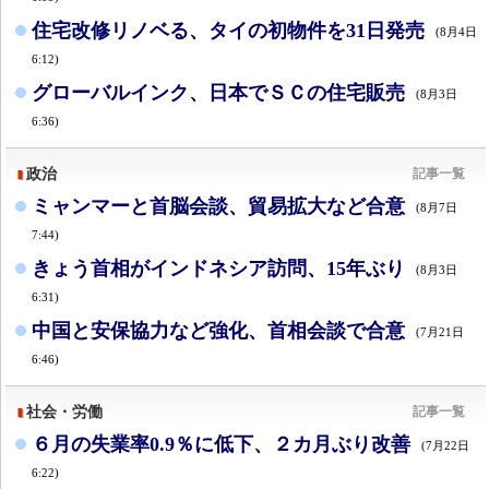
住宅改修リノベる、タイの初物件を31日発売
(8月4日
6:12)
グローバルインク、日本でＳＣの住宅販売
(8月3日
6:36)
政治
記事一覧
ミャンマーと首脳会談、貿易拡大など合意
(8月7日
7:44)
きょう首相がインドネシア訪問、15年ぶり
(8月3日
6:31)
中国と安保協力など強化、首相会談で合意
(7月21日
6:46)
社会・労働
記事一覧
６月の失業率0.9％に低下、２カ月ぶり改善
(7月22日
6:22)