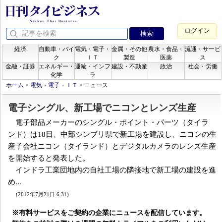
ログイン
経済
自動車・バイ
電気・電子・
金属・その他
農水・食品・
流通・サービ
ク
ＩＴ
製造
医薬
ス
金融・証券
エネルギー・
運輸・インフ
建設・不動産
政治
社会・労働
化学
ラ
ホーム
>
電気・電子・ＩＴ
>
ニュース
電子シングル、新工場でニコンとレンズ生産
電子部品メーカーのシングル・ポイント・パーツ（タイラ
ンド）は18日、中部シンブリ県で新工場を建設し、ニコンの生
産子会社ニコン（タイランド）とデジタルカメラのレンズ生産
を開始すると発表した。
インドラ工業団地内の自社工場の隣接地で新工場の建設を進
め...
(2012年7月21日 6:31)
※有料サービスをご契約の企業にニュースを配信しています。