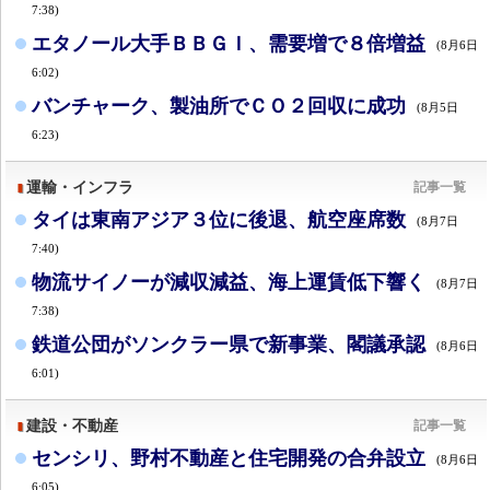
7:38)
エタノール大手ＢＢＧＩ、需要増で８倍増益
(8月6日
6:02)
バンチャーク、製油所でＣＯ２回収に成功
(8月5日
6:23)
運輸・インフラ
記事一覧
タイは東南アジア３位に後退、航空座席数
(8月7日
7:40)
物流サイノーが減収減益、海上運賃低下響く
(8月7日
7:38)
鉄道公団がソンクラー県で新事業、閣議承認
(8月6日
6:01)
建設・不動産
記事一覧
センシリ、野村不動産と住宅開発の合弁設立
(8月6日
6:05)