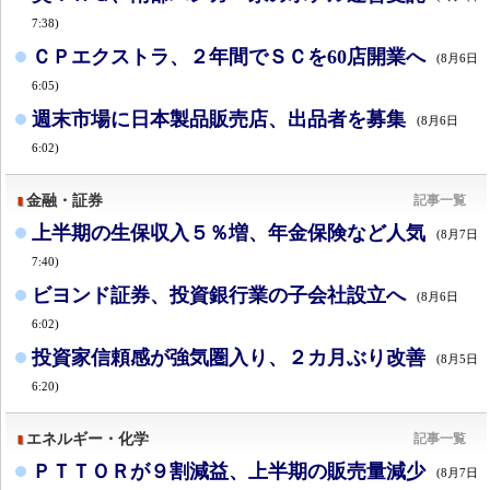
7:38)
ＣＰエクストラ、２年間でＳＣを60店開業へ
(8月6日
6:05)
週末市場に日本製品販売店、出品者を募集
(8月6日
6:02)
金融・証券
記事一覧
上半期の生保収入５％増、年金保険など人気
(8月7日
7:40)
ビヨンド証券、投資銀行業の子会社設立へ
(8月6日
6:02)
投資家信頼感が強気圏入り、２カ月ぶり改善
(8月5日
6:20)
エネルギー・化学
記事一覧
ＰＴＴＯＲが９割減益、上半期の販売量減少
(8月7日