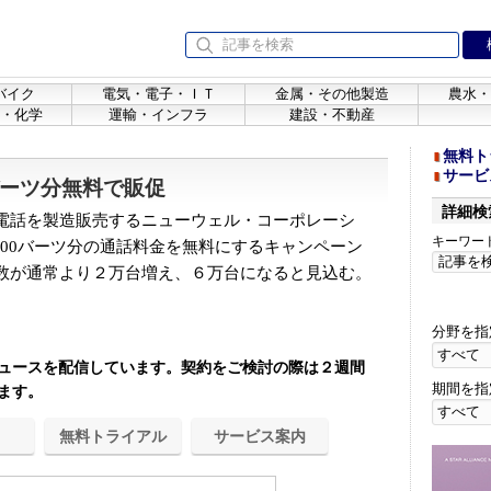
バイク
電気・電子・ＩＴ
金属・その他製造
農水・
・化学
運輸・インフラ
建設・不動産
無料ト
サービ
バーツ分無料で販促
詳細検
電話を製造販売するニューウェル・コーポレーシ
キーワー
,400バーツ分の通話料金を無料にするキャンペーン
数が通常より２万台増え、６万台になると見込む。
分野を指
ュースを配信しています。契約をご検討の際は２週間
期間を指
ます。
無料トライアル
サービス案内