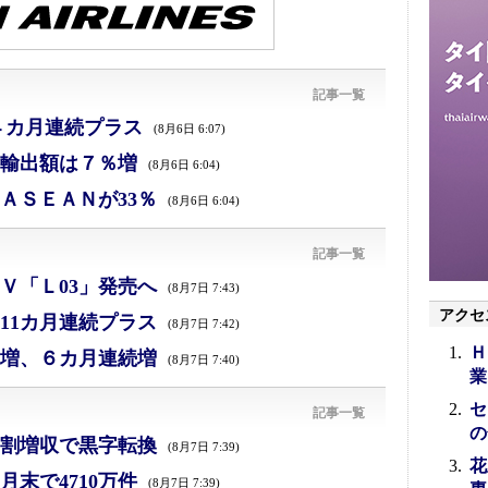
記事一覧
４カ月連続プラス
(8月6日 6:07)
、輸出額は７％増
(8月6日 6:04)
ＡＳＥＡＮが33％
(8月6日 6:04)
記事一覧
Ｖ「Ｌ03」発売へ
(8月7日 7:43)
アクセ
11カ月連続プラス
(8月7日 7:42)
Ｈ
増、６カ月連続増
(8月7日 7:40)
業
セ
記事一覧
の
割増収で黒字転換
(8月7日 7:39)
花
末で4710万件
(8月7日 7:39)