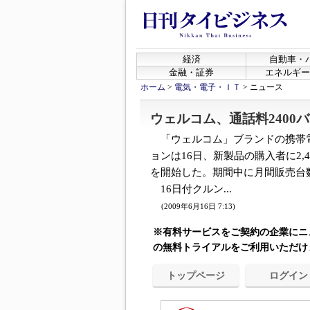
経済
自動車・
金融・証券
エネルギー
ホーム
>
電気・電子・ＩＴ
>
ニュース
ウェルコム、通話料2400
「ウェルコム」ブランドの携帯
ョンは16日、新製品の購入者に2
を開始した。期間中に月間販売台
16日付クルン...
(2009年6月16日 7:13)
※有料サービスをご契約の企業にニ
の無料トライアルをご利用いただけ
トップページ
ログイン