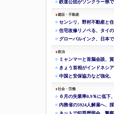
鉄道公団がソンクラー県で
建設・不動産
センシリ、野村不動産と住
住宅改修リノベる、タイの
グローバルインク、日本で
政治
ミャンマーと首脳会談、貿
きょう首相がインドネシア
中国と安保協力など強化、
社会・労働
６月の失業率0.9％に低下
内務省の5924人解雇へ、
ネットで犯罪歴照会、警察