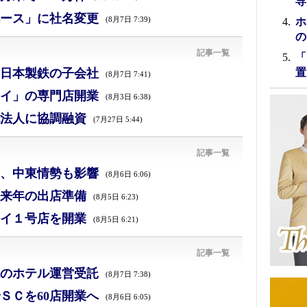
専
ース」に社名変更
(8月7日 7:39)
ホ
の
記事一覧
「
日本製鉄の子会社
置
(8月7日 7:41)
イ」の専門店開業
(8月3日 6:38)
法人に協調融資
(7月27日 5:44)
記事一覧
減、中東情勢も影響
(8月6日 6:06)
来年の出店準備
(8月5日 6:23)
イ１号店を開業
(8月5日 6:21)
記事一覧
のホテル運営受託
(8月7日 7:38)
ＳＣを60店開業へ
(8月6日 6:05)