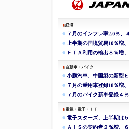
経済
７月のインフレ率2.0％、
上半期の国境貿易10％増
ＦＴＡ利用の輸出８％増、
自動車・バイク
小鵬汽車、中国製の新型Ｅ
７月の乗用車登録18％増、
７月のバイク新車登録４％
電気・電子・ＩＴ
電子スターズ、上半期は５
ＡＩＳの契約者２％増、６月