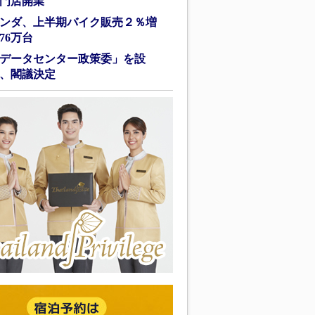
門店開業
ンダ、上半期バイク販売２％増
76万台
データセンター政策委」を設
、閣議決定