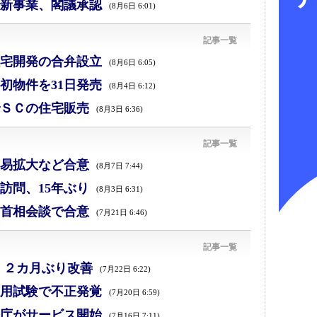
新事業、閣議承認
(8月6日 6:01)
記事一覧
宅開発の合弁設立
(8月6日 6:05)
初物件を31日発売
(8月4日 6:12)
ＳＣの住宅販売
(8月3日 6:36)
記事一覧
易拡大など合意
(8月7日 7:44)
訪問、15年ぶり
(8月3日 6:31)
首相会談で合意
(7月21日 6:46)
記事一覧
、２カ月ぶり改善
(7月22日 6:22)
採用試験で不正発覚
(7月20日 6:59)
庁がサービス開始
(7月16日 7:11)