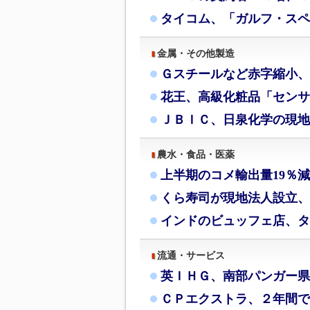
タイコム、「ガルフ・スペ
金属・その他製造
Ｇスチールなど赤字縮小、
花王、高級化粧品「センサ
ＪＢＩＣ、日泉化学の現地
農水・食品・医薬
上半期のコメ輸出量19％
くら寿司が現地法人設立、
インドのビュッフェ店、タ
流通・サービス
英ＩＨＧ、南部パンガー県
ＣＰエクストラ、２年間で