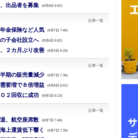
、出品者を募集
(8月6日 6:02)
記事一覧
年金保険など人気
(8月7日 7:40)
の子会社設立へ
(8月6日 6:02)
、２カ月ぶり改善
(8月5日 6:20)
記事一覧
半期の販売量減少
(8月7日 7:38)
需要増で８倍増益
(8月6日 6:02)
Ｏ２回収に成功
(8月5日 6:23)
記事一覧
退、航空座席数
(8月7日 7:40)
海上運賃低下響く
(8月7日 7:38)