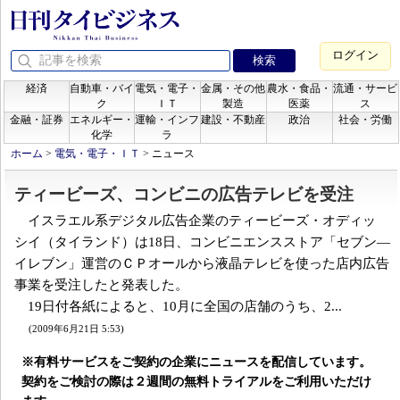
ログイン
経済
自動車・バイ
電気・電子・
金属・その他
農水・食品・
流通・サービ
ク
ＩＴ
製造
医薬
ス
金融・証券
エネルギー・
運輸・インフ
建設・不動産
政治
社会・労働
化学
ラ
ホーム
>
電気・電子・ＩＴ
>
ニュース
ティービーズ、コンビニの広告テレビを受注
イスラエル系デジタル広告企業のティービーズ・オディッ
シイ（タイランド）は18日、コンビニエンスストア「セブン―
イレブン」運営のＣＰオールから液晶テレビを使った店内広告
事業を受注したと発表した。
19日付各紙によると、10月に全国の店舗のうち、2...
(2009年6月21日 5:53)
※有料サービスをご契約の企業にニュースを配信しています。
契約をご検討の際は２週間の無料トライアルをご利用いただけ