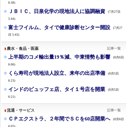
6:38)
ＪＢＩＣ、日泉化学の現地法人に協調融資
(7月27日
5:44)
富士フイルム、タイで健康診断センター開設
(7月27
日 5:43)
農水・食品・医薬
記事一覧
上半期のコメ輸出量19％減、中東情勢も影響
(8月6日
6:06)
くら寿司が現地法人設立、来年の出店準備
(8月5日
6:23)
インドのビュッフェ店、タイ１号店を開業
(8月5日
6:21)
流通・サービス
記事一覧
ＣＰエクストラ、２年間でＳＣを60店開業へ
(8月6日
6:05)