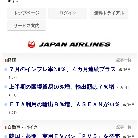
ます。
トップページ
ログイン
無料トライアル
サービス案内
経済
記事一覧
７月のインフレ率2.0％、４カ月連続プラス
(8月6日
6:07)
上半期の国境貿易10％増、輸出額は７％増
(8月6日
6:04)
ＦＴＡ利用の輸出８％増、ＡＳＥＡＮが33％
(8月6日
6:04)
自動車・バイク
記事一覧
韓国・起亜、商用ＥＶバン「ＰＶ５」を発売
(8月6日