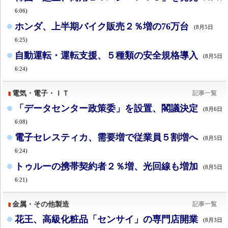
6:06)
ホンダ、上半期バイク販売２％増の76万台
(8月5日
6:25)
自動運転・運転支援、５種類の安全規格導入
(8月5日
6:24)
電気・電子・ＩＴ
記事一覧
「データセンター政策委」を設置、閣議決定
(8月6日
6:08)
電子セレスティカ、需要増で従業員５割増へ
(8月5日
6:24)
トゥルーの携帯契約者２％増、光回線も増加
(8月5日
6:21)
金属・その他製造
記事一覧
花王、高級化粧品「センサイ」の専門店開業
(8月3日