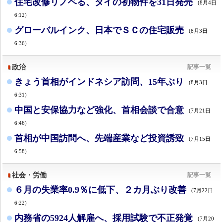
住宅改修リノベる、タイの初物件を31日発売
(8月4日
6:12)
グローバルインク、日本でＳＣの住宅販売
(8月3日
6:36)
政治
記事一覧
きょう首相がインドネシア訪問、15年ぶり
(8月3日
6:31)
中国と安保協力など強化、首相会談で合意
(7月21日
6:46)
首相が中国訪問へ、先端産業など投資誘致
(7月15日
6:58)
社会・労働
記事一覧
６月の失業率0.9％に低下、２カ月ぶり改善
(7月22日
6:22)
内務省の5924人解雇へ、採用試験で不正発覚
(7月20