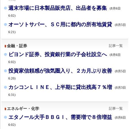
週末市場に日本製品販売店、出品者を募集
(8月6日
6:02)
オーソトサパー、ＳＣ用に都内の所有地賃貸
(8月5日
6:21)
金融・証券
記事一覧
ビヨンド証券、投資銀行業の子会社設立へ
(8月6日
6:02)
投資家信頼感が強気圏入り、２カ月ぶり改善
(8月5日
6:20)
カシコンＬＩＮＥ、上半期に貸出残高７％増
(8月3日
6:31)
エネルギー・化学
記事一覧
エタノール大手ＢＢＧＩ、需要増で８倍増益
(8月6日
6:02)