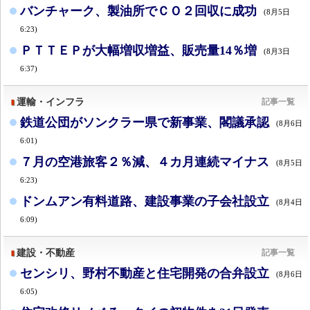
バンチャーク、製油所でＣＯ２回収に成功
(8月5日
6:23)
ＰＴＴＥＰが大幅増収増益、販売量14％増
(8月3日
6:37)
運輸・インフラ
記事一覧
鉄道公団がソンクラー県で新事業、閣議承認
(8月6日
6:01)
７月の空港旅客２％減、４カ月連続マイナス
(8月5日
6:23)
ドンムアン有料道路、建設事業の子会社設立
(8月4日
6:09)
建設・不動産
記事一覧
センシリ、野村不動産と住宅開発の合弁設立
(8月6日
6:05)