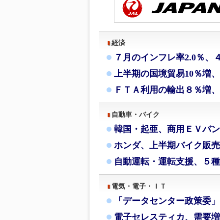
経済
７月のインフレ率2.0％、
上半期の国境貿易10％増
ＦＴＡ利用の輸出８％増、
自動車・バイク
韓国・起亜、商用ＥＶバン
ホンダ、上半期バイク販売
自動運転・運転支援、５種
電気・電子・ＩＴ
「データセンター政策委」
電子セレスティカ、需要増