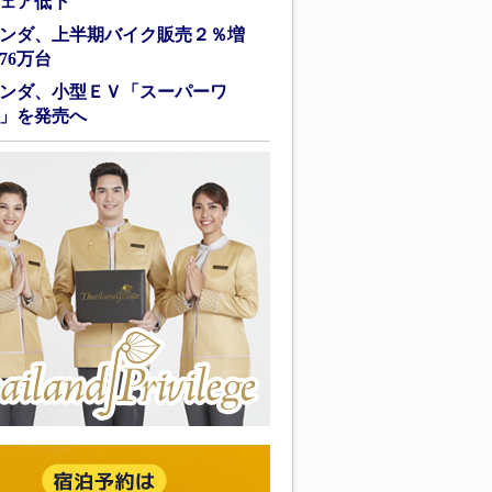
ェア低下
ンダ、上半期バイク販売２％増
76万台
ンダ、小型ＥＶ「スーパーワ
」を発売へ