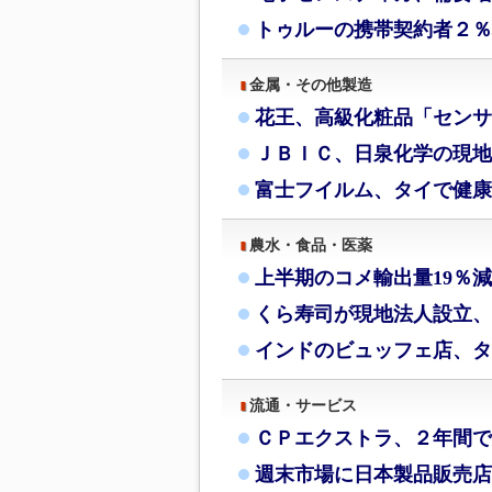
トゥルーの携帯契約者２％
金属・その他製造
花王、高級化粧品「センサ
ＪＢＩＣ、日泉化学の現地
富士フイルム、タイで健康
農水・食品・医薬
上半期のコメ輸出量19％
くら寿司が現地法人設立、
インドのビュッフェ店、タ
流通・サービス
ＣＰエクストラ、２年間で
週末市場に日本製品販売店