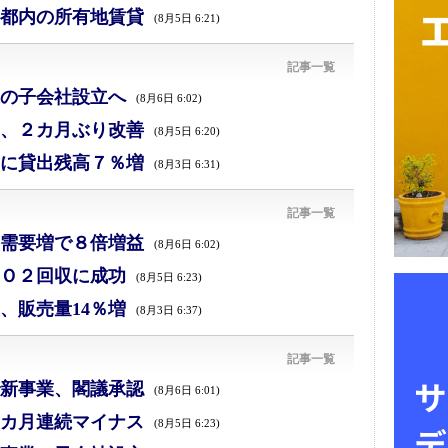
都内の所有地賃貸
(8月5日 6:21)
記事一覧
の子会社設立へ
(8月6日 6:02)
、２カ月ぶり改善
(8月5日 6:20)
に貸出残高７％増
(8月3日 6:31)
記事一覧
需要増で８倍増益
(8月6日 6:02)
Ｏ２回収に成功
(8月5日 6:23)
、販売量14％増
(8月3日 6:37)
記事一覧
新事業、閣議承認
(8月6日 6:01)
カ月連続マイナス
(8月5日 6:23)