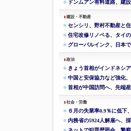
ドンムアン有料道路、建設
建設・不動産
センシリ、野村不動産と住
住宅改修リノベる、タイの
グローバルインク、日本で
政治
きょう首相がインドネシア
中国と安保協力など強化、
首相が中国訪問へ、先端産
社会・労働
６月の失業率0.9％に低下
内務省の5924人解雇へ、
ネットで犯罪歴照会、警察