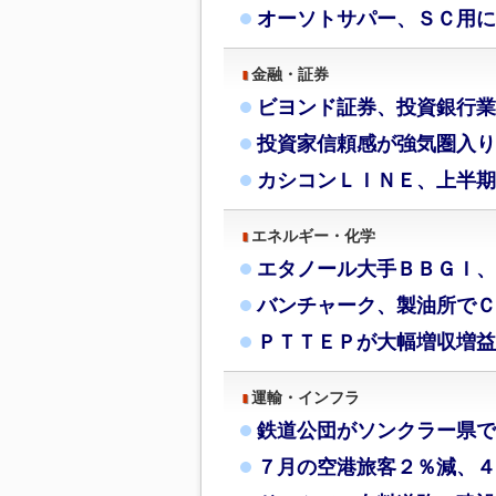
オーソトサパー、ＳＣ用に
金融・証券
ビヨンド証券、投資銀行業
投資家信頼感が強気圏入り
カシコンＬＩＮＥ、上半期
エネルギー・化学
エタノール大手ＢＢＧＩ、
バンチャーク、製油所でＣ
ＰＴＴＥＰが大幅増収増益
運輸・インフラ
鉄道公団がソンクラー県で
７月の空港旅客２％減、４