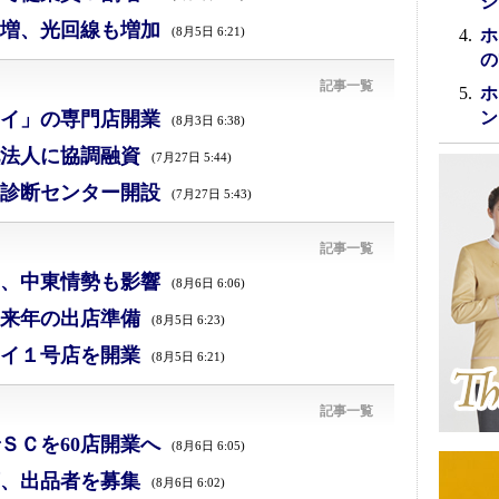
シ
増、光回線も増加
(8月5日 6:21)
ホ
の
記事一覧
ホ
イ」の専門店開業
ン
(8月3日 6:38)
法人に協調融資
(7月27日 5:44)
診断センター開設
(7月27日 5:43)
記事一覧
減、中東情勢も影響
(8月6日 6:06)
来年の出店準備
(8月5日 6:23)
イ１号店を開業
(8月5日 6:21)
記事一覧
ＳＣを60店開業へ
(8月6日 6:05)
、出品者を募集
(8月6日 6:02)