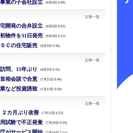
事業の子会社設立
(8月4日 6:09)
記事一覧
宅開発の合弁設立
(8月6日 6:05)
初物件を31日発売
(8月4日 6:12)
ＳＣの住宅販売
(8月3日 6:36)
記事一覧
訪問、15年ぶり
(8月3日 6:31)
首相会談で合意
(7月21日 6:46)
業など投資誘致
(7月15日 6:58)
記事一覧
、２カ月ぶり改善
(7月22日 6:22)
採用試験で不正発覚
(7月20日 6:59)
庁がサービス開始
(7月16日 7:11)