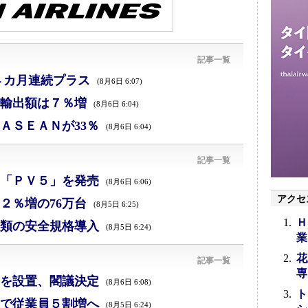
記事一覧
４カ月連続プラス
(8月6日 6:07)
、輸出額は７％増
(8月6日 6:04)
ＡＳＥＡＮが33％
(8月6日 6:04)
記事一覧
「ＰＶ５」を発売
(8月6日 6:06)
アクセ
２％増の76万台
(8月5日 6:25)
Ｈ
類の安全規格導入
(8月5日 6:24)
業
花
記事一覧
専
を設置、閣議決定
(8月6日 6:08)
ト
で従業員５割増へ
(8月5日 6:24)