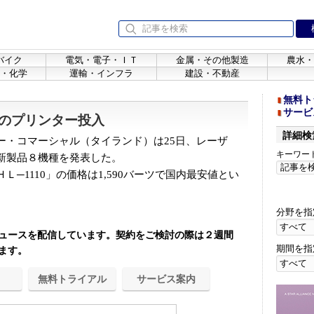
バイク
電気・電子・ＩＴ
金属・その他製造
農水・
・化学
運輸・インフラ
建設・不動産
無料ト
サービ
のプリンター投入
詳細検
・コマーシャル（タイランド）は25日、レーザ
キーワー
新製品８機種を発表した。
─1110」の価格は1,590バーツで国内最安値とい
分野を指
ュースを配信しています。契約をご検討の際は２週間
期間を指
ます。
無料トライアル
サービス案内