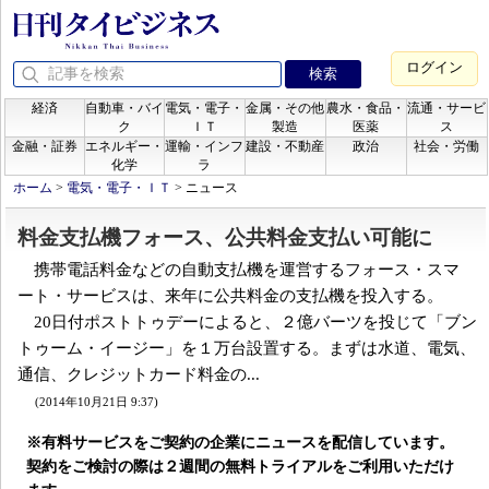
ログイン
経済
自動車・バイ
電気・電子・
金属・その他
農水・食品・
流通・サービ
ク
ＩＴ
製造
医薬
ス
金融・証券
エネルギー・
運輸・インフ
建設・不動産
政治
社会・労働
化学
ラ
ホーム
>
電気・電子・ＩＴ
>
ニュース
料金支払機フォース、公共料金支払い可能に
携帯電話料金などの自動支払機を運営するフォース・スマ
ート・サービスは、来年に公共料金の支払機を投入する。
20日付ポストトゥデーによると、２億バーツを投じて「ブン
トゥーム・イージー」を１万台設置する。まずは水道、電気、
通信、クレジットカード料金の...
(2014年10月21日 9:37)
※有料サービスをご契約の企業にニュースを配信しています。
契約をご検討の際は２週間の無料トライアルをご利用いただけ