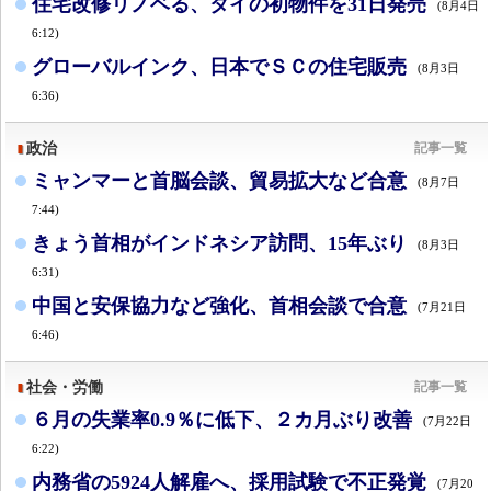
住宅改修リノベる、タイの初物件を31日発売
(8月4日
6:12)
グローバルインク、日本でＳＣの住宅販売
(8月3日
6:36)
政治
記事一覧
ミャンマーと首脳会談、貿易拡大など合意
(8月7日
7:44)
きょう首相がインドネシア訪問、15年ぶり
(8月3日
6:31)
中国と安保協力など強化、首相会談で合意
(7月21日
6:46)
社会・労働
記事一覧
６月の失業率0.9％に低下、２カ月ぶり改善
(7月22日
6:22)
内務省の5924人解雇へ、採用試験で不正発覚
(7月20