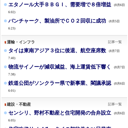
エタノール大手ＢＢＧＩ、需要増で８倍増益
(8月6日
6:02)
バンチャーク、製油所でＣＯ２回収に成功
(8月5日
6:23)
運輸・インフラ
記事一覧
タイは東南アジア３位に後退、航空座席数
(8月7日
7:40)
物流サイノーが減収減益、海上運賃低下響く
(8月7日
7:38)
鉄道公団がソンクラー県で新事業、閣議承認
(8月6日
6:01)
建設・不動産
記事一覧
センシリ、野村不動産と住宅開発の合弁設立
(8月6日
6:05)