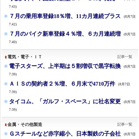
7:43)
７月の乗用車登録18％増、11カ月連続プラス
(8月7日
7:42)
７月のバイク新車登録４％増、６カ月連続増
(8月7日
7:40)
電気・電子・ＩＴ
記事一覧
電子スターズ、上半期は５割増収で黒字転換
(8月7日
7:39)
ＡＩＳの契約者２％増、６月末で4710万件
(8月7日
7:39)
タイコム、「ガルフ・スペース」に社名変更
(8月7日
7:39)
金属・その他製造
記事一覧
Ｇスチールなど赤字縮小、日本製鉄の子会社
(8月7日