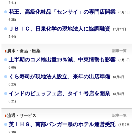
7:41)
花王、高級化粧品「センサイ」の専門店開業
(8月3日
6:38)
ＪＢＩＣ、日泉化学の現地法人に協調融資
(7月27日
5:44)
農水・食品・医薬
記事一覧
上半期のコメ輸出量19％減、中東情勢も影響
(8月6日
6:06)
くら寿司が現地法人設立、来年の出店準備
(8月5日
6:23)
インドのビュッフェ店、タイ１号店を開業
(8月5日
6:21)
流通・サービス
記事一覧
英ＩＨＧ、南部パンガー県のホテル運営受託
(8月7日
7:38)