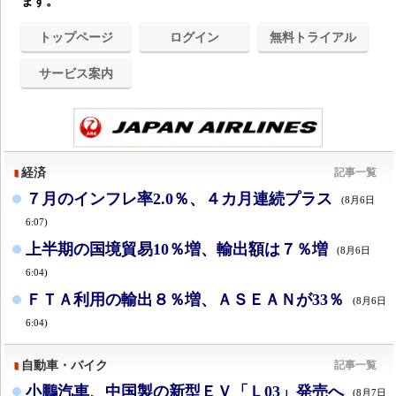
ます。
トップページ
ログイン
無料トライアル
サービス案内
経済
記事一覧
７月のインフレ率2.0％、４カ月連続プラス
(8月6日
6:07)
上半期の国境貿易10％増、輸出額は７％増
(8月6日
6:04)
ＦＴＡ利用の輸出８％増、ＡＳＥＡＮが33％
(8月6日
6:04)
自動車・バイク
記事一覧
小鵬汽車、中国製の新型ＥＶ「Ｌ03」発売へ
(8月7日