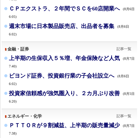
ＣＰエクストラ、２年間でＳＣを60店開業へ
(8月6日
6:05)
週末市場に日本製品販売店、出品者を募集
(8月6日
6:02)
金融・証券
記事一覧
上半期の生保収入５％増、年金保険など人気
(8月7日
7:40)
ビヨンド証券、投資銀行業の子会社設立へ
(8月6日
6:02)
投資家信頼感が強気圏入り、２カ月ぶり改善
(8月5日
6:20)
エネルギー・化学
記事一覧
ＰＴＴＯＲが９割減益、上半期の販売量減少
(8月7日
7:38)