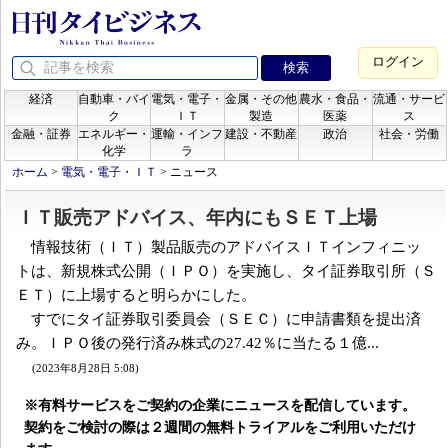
ログイン
経済
自動車・バイ
電気・電子・
金属・その他
農水・食品・
流通・サービ
ク
ＩＴ
製造
医薬
ス
金融・証券
エネルギー・
運輸・インフ
建設・不動産
政治
社会・労働
化学
ラ
ホーム
>
電気・電子・ＩＴ
>
ニュース
ＩＴ販売アドバイス、年内にもＳＥＴ上場
情報技術（ＩＴ）製品販売のアドバイスＩＴインフィニッ
トは、新規株式公開（ＩＰＯ）を実施し、タイ証券取引所（Ｓ
ＥＴ）に上場すると明らかにした。
すでにタイ証券取引委員会（ＳＥＣ）に申請書類を提出済
み。ＩＰＯ後の発行済み株式の27.42％に当たる１億...
(2023年8月28日 5:08)
※有料サービスをご契約の企業にニュースを配信しています。
契約をご検討の際は２週間の無料トライアルをご利用いただけ