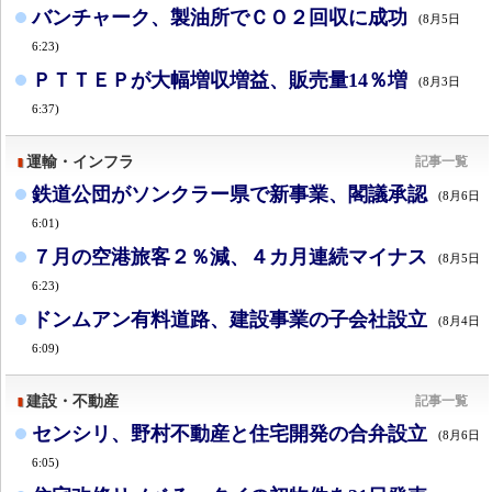
バンチャーク、製油所でＣＯ２回収に成功
(8月5日
6:23)
ＰＴＴＥＰが大幅増収増益、販売量14％増
(8月3日
6:37)
運輸・インフラ
記事一覧
鉄道公団がソンクラー県で新事業、閣議承認
(8月6日
6:01)
７月の空港旅客２％減、４カ月連続マイナス
(8月5日
6:23)
ドンムアン有料道路、建設事業の子会社設立
(8月4日
6:09)
建設・不動産
記事一覧
センシリ、野村不動産と住宅開発の合弁設立
(8月6日
6:05)