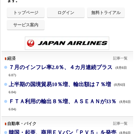
ます。
トップページ
ログイン
無料トライアル
サービス案内
経済
記事一覧
７月のインフレ率2.0％、４カ月連続プラス
(8月6日
6:07)
上半期の国境貿易10％増、輸出額は７％増
(8月6日
6:04)
ＦＴＡ利用の輸出８％増、ＡＳＥＡＮが33％
(8月6日
6:04)
自動車・バイク
記事一覧
韓国・起亜、商用ＥＶバン「ＰＶ５」を発売
(8月6日