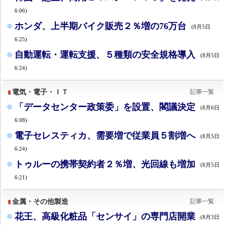
6:06)
ホンダ、上半期バイク販売２％増の76万台
(8月5日
6:25)
自動運転・運転支援、５種類の安全規格導入
(8月5日
6:24)
電気・電子・ＩＴ
記事一覧
「データセンター政策委」を設置、閣議決定
(8月6日
6:08)
電子セレスティカ、需要増で従業員５割増へ
(8月5日
6:24)
トゥルーの携帯契約者２％増、光回線も増加
(8月5日
6:21)
金属・その他製造
記事一覧
花王、高級化粧品「センサイ」の専門店開業
(8月3日