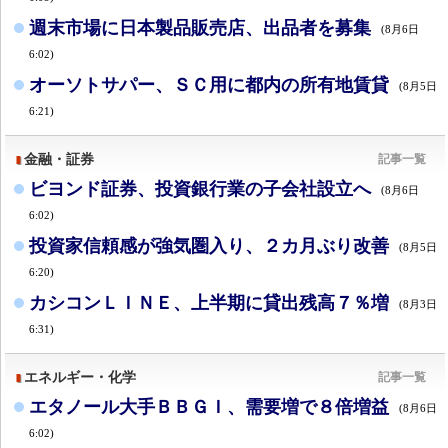
週末市場に日本製品販売店、出品者を募集
(8月6日
6:02)
オーソトサパー、ＳＣ用に都内の所有地賃貸
(8月5日
6:21)
金融・証券
記事一覧
ビヨンド証券、投資銀行業の子会社設立へ
(8月6日
6:02)
投資家信頼感が強気圏入り、２カ月ぶり改善
(8月5日
6:20)
カシコンＬＩＮＥ、上半期に貸出残高７％増
(8月3日
6:31)
エネルギー・化学
記事一覧
エタノール大手ＢＢＧＩ、需要増で８倍増益
(8月6日
6:02)