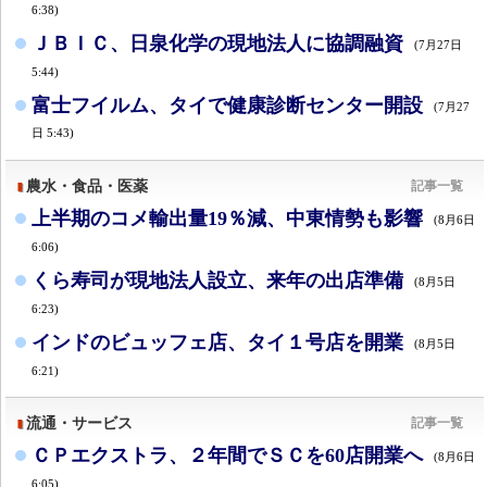
6:38)
ＪＢＩＣ、日泉化学の現地法人に協調融資
(7月27日
5:44)
富士フイルム、タイで健康診断センター開設
(7月27
日 5:43)
農水・食品・医薬
記事一覧
上半期のコメ輸出量19％減、中東情勢も影響
(8月6日
6:06)
くら寿司が現地法人設立、来年の出店準備
(8月5日
6:23)
インドのビュッフェ店、タイ１号店を開業
(8月5日
6:21)
流通・サービス
記事一覧
ＣＰエクストラ、２年間でＳＣを60店開業へ
(8月6日
6:05)