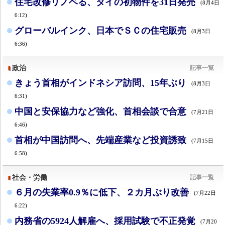
住宅改修リノベる、タイの初物件を31日発売
(8月4日
6:12)
グローバルインク、日本でＳＣの住宅販売
(8月3日
6:36)
政治
記事一覧
きょう首相がインドネシア訪問、15年ぶり
(8月3日
6:31)
中国と安保協力など強化、首相会談で合意
(7月21日
6:46)
首相が中国訪問へ、先端産業など投資誘致
(7月15日
6:58)
社会・労働
記事一覧
６月の失業率0.9％に低下、２カ月ぶり改善
(7月22日
6:22)
内務省の5924人解雇へ、採用試験で不正発覚
(7月20