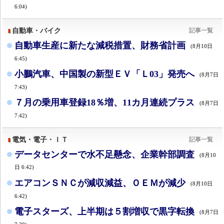
6:04)
自動車・バイク
記事一覧
自動車生産に新たな減税措置、財務省計画
(8月10日
6:45)
小鵬汽車、中国製の新型ＥＶ「Ｌ03」発売へ
(8月7日
7:43)
７月の乗用車登録18％増、11カ月連続プラス
(8月7日
7:42)
電気・電子・ＩＴ
記事一覧
データセンターで水不足懸念、企業幹部調査
(8月10
日 6:42)
エアコンＳＮＣが減収減益、ＯＥＭが減少
(8月10日
6:42)
電子スターズ、上半期は５割増収で黒字転換
(8月7日