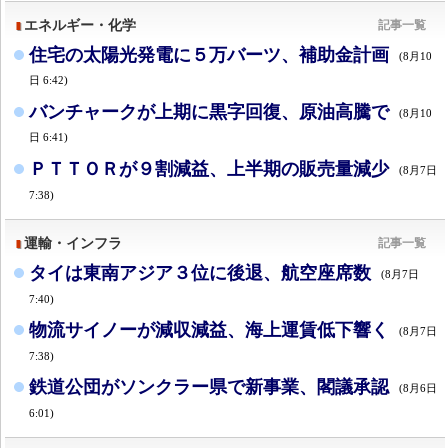
エネルギー・化学
記事一覧
住宅の太陽光発電に５万バーツ、補助金計画
(8月10
日 6:42)
バンチャークが上期に黒字回復、原油高騰で
(8月10
日 6:41)
ＰＴＴＯＲが９割減益、上半期の販売量減少
(8月7日
7:38)
運輸・インフラ
記事一覧
タイは東南アジア３位に後退、航空座席数
(8月7日
7:40)
物流サイノーが減収減益、海上運賃低下響く
(8月7日
7:38)
鉄道公団がソンクラー県で新事業、閣議承認
(8月6日
6:01)