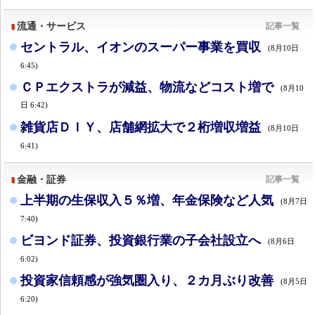
流通・サービス
記事一覧
セントラル、イオンのスーパー事業を買収
(8月10日
6:45)
ＣＰエクストラが減益、物流などコスト増で
(8月10
日 6:42)
雑貨店ＤＩＹ、店舗網拡大で２桁増収増益
(8月10日
6:41)
金融・証券
記事一覧
上半期の生保収入５％増、年金保険など人気
(8月7日
7:40)
ビヨンド証券、投資銀行業の子会社設立へ
(8月6日
6:02)
投資家信頼感が強気圏入り、２カ月ぶり改善
(8月5日
6:20)