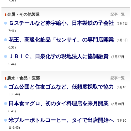
7:39)
金属・その他製造
記事一覧
Ｇスチールなど赤字縮小、日本製鉄の子会社
(8月7日
7:41)
花王、高級化粧品「センサイ」の専門店開業
(8月3日
6:38)
ＪＢＩＣ、日泉化学の現地法人に協調融資
(7月27日
5:44)
農水・食品・医薬
記事一覧
ゴム公団と住友ゴムなど、低頻度採取で協力
(8月10
日 6:44)
日本食マグロ、初のタイ料理店を来月開業
(8月10日
6:43)
米ブルーボトルコーヒー、タイで出店開始へ
(8月10
日 6:43)