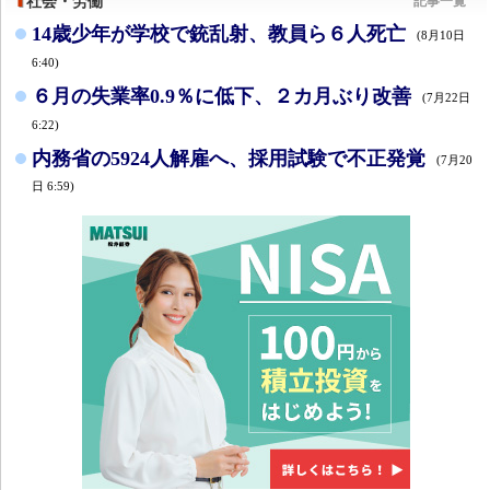
社会・労働
記事一覧
14歳少年が学校で銃乱射、教員ら６人死亡
(8月10日
6:40)
６月の失業率0.9％に低下、２カ月ぶり改善
(7月22日
6:22)
内務省の5924人解雇へ、採用試験で不正発覚
(7月20
日 6:59)