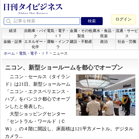
ログイン
経済
自動車・バイ
電気・電子・
金属・その他
農水・食品・
流通・サービ
ク
ＩＴ
製造
医薬
ス
金融・証券
エネルギー・
運輸・インフ
建設・不動産
政治
社会・労働
化学
ラ
ホーム
>
電気・電子・ＩＴ
>
ニュース
ニコン、新型ショールームを都心でオープン
ニコン・セールス（タイラン
ド）は21日、新型ショールーム
「ニコン・エクスペリエンス・
ハブ」をバンコク都心でオープ
ンしたと発表した。
大型ショッピングセンター
「セントラル・ワールド（Ｃ
Ｗ）」の４階に開設し、床面積は121平方メートル。デジタル
カメラ...