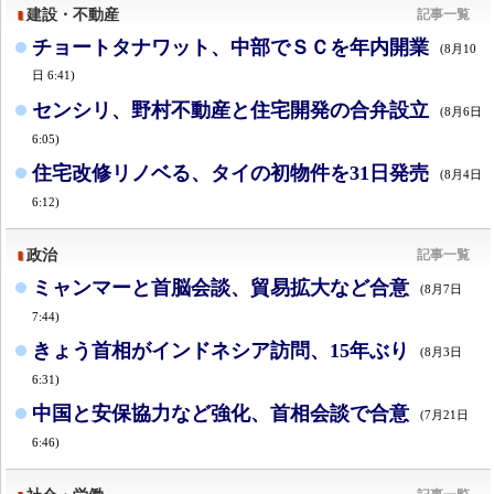
建設・不動産
記事一覧
チョートタナワット、中部でＳＣを年内開業
(8月10
日 6:41)
センシリ、野村不動産と住宅開発の合弁設立
(8月6日
6:05)
住宅改修リノベる、タイの初物件を31日発売
(8月4日
6:12)
政治
記事一覧
ミャンマーと首脳会談、貿易拡大など合意
(8月7日
7:44)
きょう首相がインドネシア訪問、15年ぶり
(8月3日
6:31)
中国と安保協力など強化、首相会談で合意
(7月21日
6:46)