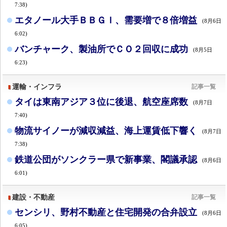
7:38)
エタノール大手ＢＢＧＩ、需要増で８倍増益
(8月6日
6:02)
バンチャーク、製油所でＣＯ２回収に成功
(8月5日
6:23)
運輸・インフラ
記事一覧
タイは東南アジア３位に後退、航空座席数
(8月7日
7:40)
物流サイノーが減収減益、海上運賃低下響く
(8月7日
7:38)
鉄道公団がソンクラー県で新事業、閣議承認
(8月6日
6:01)
建設・不動産
記事一覧
センシリ、野村不動産と住宅開発の合弁設立
(8月6日
6:05)