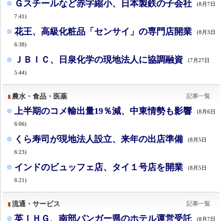
Ｇスチールなど赤字縮小、日本製鉄の子会社
(8月7日
7:41)
花王、高級化粧品「センサイ」の専門店開業
(8月3日
6:38)
ＪＢＩＣ、日泉化学の現地法人に協調融資
(7月27日
5:44)
農水・食品・医薬
記事一覧
上半期のコメ輸出量19％減、中東情勢も影響
(8月6日
6:06)
くら寿司が現地法人設立、来年の出店準備
(8月5日
6:23)
インドのビュッフェ店、タイ１号店を開業
(8月5日
6:21)
流通・サービス
記事一覧
英ＩＨＧ、南部パンガー県のホテル運営受託
(8月7日