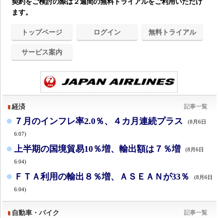
契約をご検討の際は２週間の無料トライアルをご利用いただけ
ます。
トップページ
ログイン
無料トライアル
サービス案内
経済
記事一覧
７月のインフレ率2.0％、４カ月連続プラス
(8月6日
6:07)
上半期の国境貿易10％増、輸出額は７％増
(8月6日
6:04)
ＦＴＡ利用の輸出８％増、ＡＳＥＡＮが33％
(8月6日
6:04)
自動車・バイク
記事一覧