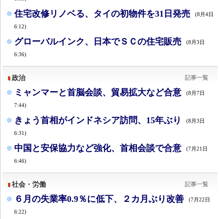
住宅改修リノベる、タイの初物件を31日発売
(8月4日
6:12)
グローバルインク、日本でＳＣの住宅販売
(8月3日
6:36)
政治
記事一覧
ミャンマーと首脳会談、貿易拡大など合意
(8月7日
7:44)
きょう首相がインドネシア訪問、15年ぶり
(8月3日
6:31)
中国と安保協力など強化、首相会談で合意
(7月21日
6:46)
社会・労働
記事一覧
６月の失業率0.9％に低下、２カ月ぶり改善
(7月22日
6:22)