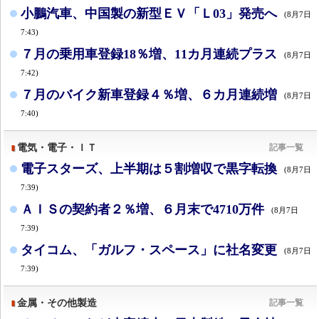
小鵬汽車、中国製の新型ＥＶ「Ｌ03」発売へ
(8月7日
7:43)
７月の乗用車登録18％増、11カ月連続プラス
(8月7日
7:42)
７月のバイク新車登録４％増、６カ月連続増
(8月7日
7:40)
電気・電子・ＩＴ
記事一覧
電子スターズ、上半期は５割増収で黒字転換
(8月7日
7:39)
ＡＩＳの契約者２％増、６月末で4710万件
(8月7日
7:39)
タイコム、「ガルフ・スペース」に社名変更
(8月7日
7:39)
金属・その他製造
記事一覧