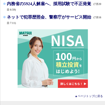
内務省の5924人解雇へ、採用試験で不正発覚
(7月20
日 6:59)
ネットで犯罪歴照会、警察庁がサービス開始
(7月16
日 7:11)
▲ページトップに戻る