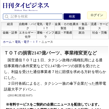
ログイン
経済
自動車・バイ
電気・電子・
金属・その他
農水・食品・
流通・サービ
ク
ＩＴ
製造
医薬
ス
金融・証券
エネルギー・
運輸・インフ
建設・不動産
政治
社会・労働
化学
ラ
ホーム
>
電気・電子・ＩＴ
>
ニュース
ＴＯＴの損害2147億バーツ、事業権変更など
国営通信ＴＯＴは１日、タクシン政権の職権乱用による通
信事業権の条件変更などで2,147億バーツの損害を受けたと
し、利益を受けた通信事業者７社に賠償を求める方針を明らか
にした。
２日付各紙によると、タクシン一族の傘下企業だった携帯電
話最大手アドバン...
(2011年2月3日 8:07)
※有料サービスをご契約の企業にニュースを配信しています。