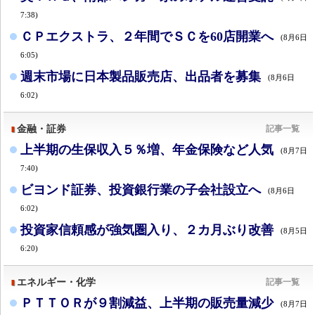
7:38)
ＣＰエクストラ、２年間でＳＣを60店開業へ
(8月6日
6:05)
週末市場に日本製品販売店、出品者を募集
(8月6日
6:02)
金融・証券
記事一覧
上半期の生保収入５％増、年金保険など人気
(8月7日
7:40)
ビヨンド証券、投資銀行業の子会社設立へ
(8月6日
6:02)
投資家信頼感が強気圏入り、２カ月ぶり改善
(8月5日
6:20)
エネルギー・化学
記事一覧
ＰＴＴＯＲが９割減益、上半期の販売量減少
(8月7日