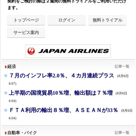
契約をご検討の際は２週間の無料トライアルをご利用いただけ
ます。
トップページ
ログイン
無料トライアル
サービス案内
経済
記事一覧
７月のインフレ率2.0％、４カ月連続プラス
(8月6日
6:07)
上半期の国境貿易10％増、輸出額は７％増
(8月6日
6:04)
ＦＴＡ利用の輸出８％増、ＡＳＥＡＮが33％
(8月6日
6:04)
自動車・バイク
記事一覧