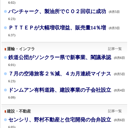
6:02)
バンチャーク、製油所でＣＯ２回収に成功
(8月5日
6:23)
ＰＴＴＥＰが大幅増収増益、販売量14％増
(8月3日
6:37)
運輸・インフラ
記事一覧
鉄道公団がソンクラー県で新事業、閣議承認
(8月6日
6:01)
７月の空港旅客２％減、４カ月連続マイナス
(8月5日
6:23)
ドンムアン有料道路、建設事業の子会社設立
(8月4日
6:09)
建設・不動産
記事一覧
センシリ、野村不動産と住宅開発の合弁設立
(8月6日
6:05)