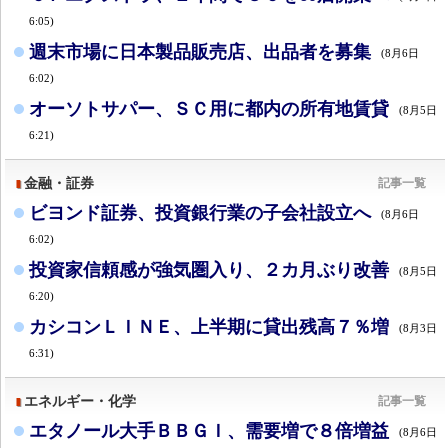
6:05)
週末市場に日本製品販売店、出品者を募集
(8月6日
6:02)
オーソトサパー、ＳＣ用に都内の所有地賃貸
(8月5日
6:21)
金融・証券
記事一覧
ビヨンド証券、投資銀行業の子会社設立へ
(8月6日
6:02)
投資家信頼感が強気圏入り、２カ月ぶり改善
(8月5日
6:20)
カシコンＬＩＮＥ、上半期に貸出残高７％増
(8月3日
6:31)
エネルギー・化学
記事一覧
エタノール大手ＢＢＧＩ、需要増で８倍増益
(8月6日