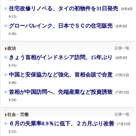
住宅改修リノベる、タイの初物件を31日発売
(8月4日
6:12)
グローバルインク、日本でＳＣの住宅販売
(8月3日
6:36)
政治
記事一覧
きょう首相がインドネシア訪問、15年ぶり
(8月3日
6:31)
中国と安保協力など強化、首相会談で合意
(7月21日
6:46)
首相が中国訪問へ、先端産業など投資誘致
(7月15日
6:58)
社会・労働
記事一覧
６月の失業率0.9％に低下、２カ月ぶり改善
(7月22日
6:22)