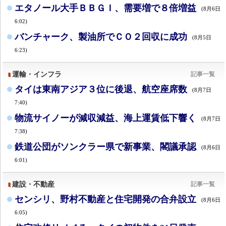
エタノール大手ＢＢＧＩ、需要増で８倍増益
(8月6日
6:02)
バンチャーク、製油所でＣＯ２回収に成功
(8月5日
6:23)
運輸・インフラ
記事一覧
タイは東南アジア３位に後退、航空座席数
(8月7日
7:40)
物流サイノーが減収減益、海上運賃低下響く
(8月7日
7:38)
鉄道公団がソンクラー県で新事業、閣議承認
(8月6日
6:01)
建設・不動産
記事一覧
センシリ、野村不動産と住宅開発の合弁設立
(8月6日
6:05)