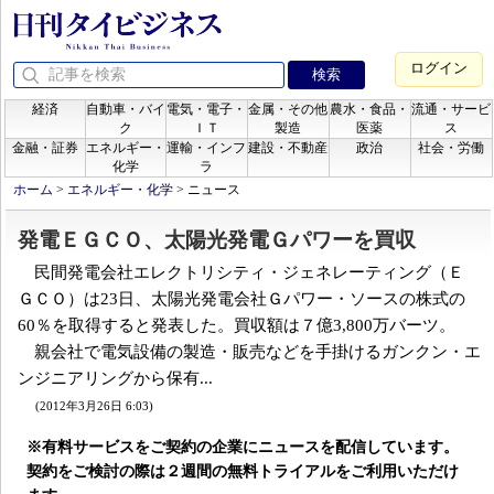
ログイン
経済
自動車・バイ
電気・電子・
金属・その他
農水・食品・
流通・サービ
ク
ＩＴ
製造
医薬
ス
金融・証券
エネルギー・
運輸・インフ
建設・不動産
政治
社会・労働
化学
ラ
ホーム
>
エネルギー・化学
>
ニュース
発電ＥＧＣＯ、太陽光発電Ｇパワーを買収
民間発電会社エレクトリシティ・ジェネレーティング（Ｅ
ＧＣＯ）は23日、太陽光発電会社Ｇパワー・ソースの株式の
60％を取得すると発表した。買収額は７億3,800万バーツ。
親会社で電気設備の製造・販売などを手掛けるガンクン・エ
ンジニアリングから保有...
(2012年3月26日 6:03)
※有料サービスをご契約の企業にニュースを配信しています。
契約をご検討の際は２週間の無料トライアルをご利用いただけ