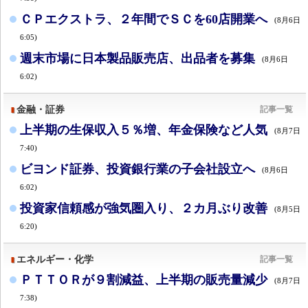
ＣＰエクストラ、２年間でＳＣを60店開業へ
(8月6日
6:05)
週末市場に日本製品販売店、出品者を募集
(8月6日
6:02)
金融・証券
記事一覧
上半期の生保収入５％増、年金保険など人気
(8月7日
7:40)
ビヨンド証券、投資銀行業の子会社設立へ
(8月6日
6:02)
投資家信頼感が強気圏入り、２カ月ぶり改善
(8月5日
6:20)
エネルギー・化学
記事一覧
ＰＴＴＯＲが９割減益、上半期の販売量減少
(8月7日
7:38)