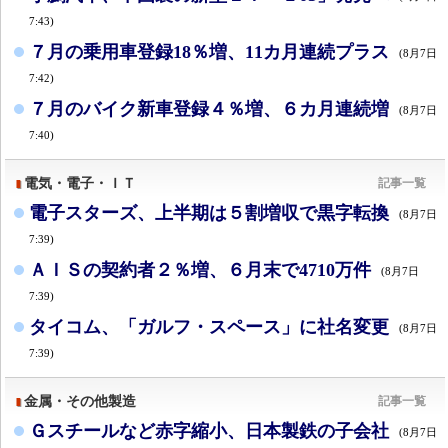
7:43)
７月の乗用車登録18％増、11カ月連続プラス
(8月7日
7:42)
７月のバイク新車登録４％増、６カ月連続増
(8月7日
7:40)
電気・電子・ＩＴ
記事一覧
電子スターズ、上半期は５割増収で黒字転換
(8月7日
7:39)
ＡＩＳの契約者２％増、６月末で4710万件
(8月7日
7:39)
タイコム、「ガルフ・スペース」に社名変更
(8月7日
7:39)
金属・その他製造
記事一覧
Ｇスチールなど赤字縮小、日本製鉄の子会社
(8月7日