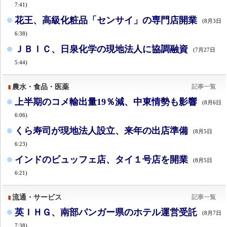
7:41)
花王、高級化粧品「センサイ」の専門店開業
(8月3日
6:38)
ＪＢＩＣ、日泉化学の現地法人に協調融資
(7月27日
5:44)
農水・食品・医薬
記事一覧
上半期のコメ輸出量19％減、中東情勢も影響
(8月6日
6:06)
くら寿司が現地法人設立、来年の出店準備
(8月5日
6:23)
インドのビュッフェ店、タイ１号店を開業
(8月5日
6:21)
流通・サービス
記事一覧
英ＩＨＧ、南部パンガー県のホテル運営受託
(8月7日
7:38)