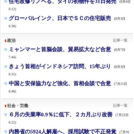
住宅改修リノベる、タイの初物件を31日発売
(8月4日
6:12)
グローバルインク、日本でＳＣの住宅販売
(8月3日
6:36)
政治
記事一覧
ミャンマーと首脳会談、貿易拡大など合意
(8月7日
7:44)
きょう首相がインドネシア訪問、15年ぶり
(8月3日
6:31)
中国と安保協力など強化、首相会談で合意
(7月21日
6:46)
社会・労働
記事一覧
６月の失業率0.9％に低下、２カ月ぶり改善
(7月22日
6:22)
内務省の5924人解雇へ、採用試験で不正発覚
(7月20