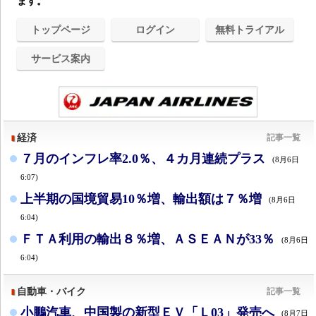
ます。
トップページ
ログイン
無料トライアル
サービス案内
経済
記事一覧
７月のインフレ率2.0％、４カ月連続プラス
(8月6日
6:07)
上半期の国境貿易10％増、輸出額は７％増
(8月6日
6:04)
ＦＴＡ利用の輸出８％増、ＡＳＥＡＮが33％
(8月6日
6:04)
自動車・バイク
記事一覧
小鵬汽車、中国製の新型ＥＶ「Ｌ03」発売へ
(8月7日