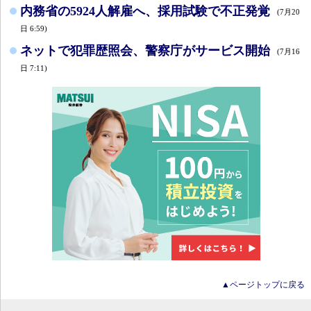
内務省の5924人解雇へ、採用試験で不正発覚
(7月20
日 6:59)
ネットで犯罪歴照会、警察庁がサービス開始
(7月16
日 7:11)
▲ページトップに戻る