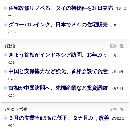
住宅改修リノベる、タイの初物件を31日発売
(8月4日
6:12)
グローバルインク、日本でＳＣの住宅販売
(8月3日
6:36)
政治
記事一覧
きょう首相がインドネシア訪問、15年ぶり
(8月3日
6:31)
中国と安保協力など強化、首相会談で合意
(7月21日
6:46)
首相が中国訪問へ、先端産業など投資誘致
(7月15日
6:58)
社会・労働
記事一覧
６月の失業率0.9％に低下、２カ月ぶり改善
(7月22日
6:22)