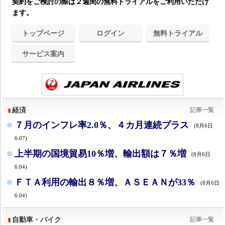
契約をご検討の際は２週間の無料トライアルをご利用いただけ
ます。
トップページ
ログイン
無料トライアル
サービス案内
経済
記事一覧
７月のインフレ率2.0％、４カ月連続プラス
(8月6日
6:07)
上半期の国境貿易10％増、輸出額は７％増
(8月6日
6:04)
ＦＴＡ利用の輸出８％増、ＡＳＥＡＮが33％
(8月6日
6:04)
自動車・バイク
記事一覧