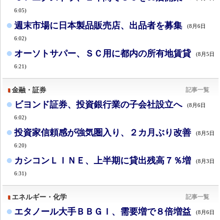
6:05)
週末市場に日本製品販売店、出品者を募集
(8月6日
6:02)
オーソトサパー、ＳＣ用に都内の所有地賃貸
(8月5日
6:21)
金融・証券
記事一覧
ビヨンド証券、投資銀行業の子会社設立へ
(8月6日
6:02)
投資家信頼感が強気圏入り、２カ月ぶり改善
(8月5日
6:20)
カシコンＬＩＮＥ、上半期に貸出残高７％増
(8月3日
6:31)
エネルギー・化学
記事一覧
エタノール大手ＢＢＧＩ、需要増で８倍増益
(8月6日