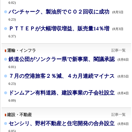
6:02)
バンチャーク、製油所でＣＯ２回収に成功
(8月5日
6:23)
ＰＴＴＥＰが大幅増収増益、販売量14％増
(8月3日
6:37)
運輸・インフラ
記事一覧
鉄道公団がソンクラー県で新事業、閣議承認
(8月6日
6:01)
７月の空港旅客２％減、４カ月連続マイナス
(8月5日
6:23)
ドンムアン有料道路、建設事業の子会社設立
(8月4日
6:09)
建設・不動産
記事一覧
センシリ、野村不動産と住宅開発の合弁設立
(8月6日
6:05)