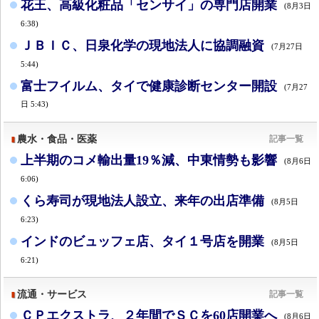
花王、高級化粧品「センサイ」の専門店開業
(8月3日
6:38)
ＪＢＩＣ、日泉化学の現地法人に協調融資
(7月27日
5:44)
富士フイルム、タイで健康診断センター開設
(7月27
日 5:43)
農水・食品・医薬
記事一覧
上半期のコメ輸出量19％減、中東情勢も影響
(8月6日
6:06)
くら寿司が現地法人設立、来年の出店準備
(8月5日
6:23)
インドのビュッフェ店、タイ１号店を開業
(8月5日
6:21)
流通・サービス
記事一覧
ＣＰエクストラ、２年間でＳＣを60店開業へ
(8月6日