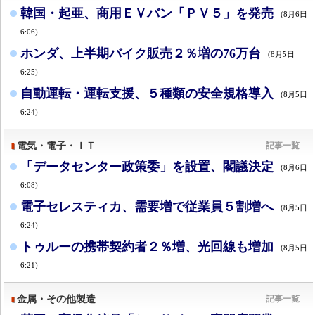
韓国・起亜、商用ＥＶバン「ＰＶ５」を発売
(8月6日
6:06)
ホンダ、上半期バイク販売２％増の76万台
(8月5日
6:25)
自動運転・運転支援、５種類の安全規格導入
(8月5日
6:24)
電気・電子・ＩＴ
記事一覧
「データセンター政策委」を設置、閣議決定
(8月6日
6:08)
電子セレスティカ、需要増で従業員５割増へ
(8月5日
6:24)
トゥルーの携帯契約者２％増、光回線も増加
(8月5日
6:21)
金属・その他製造
記事一覧