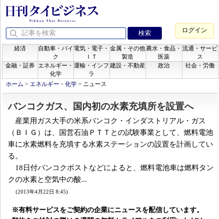
ログイン
経済
自動車・バイ
電気・電子・
金属・その他
農水・食品・
流通・サービ
ク
ＩＴ
製造
医薬
ス
金融・証券
エネルギー・
運輸・インフ
建設・不動産
政治
社会・労働
化学
ラ
ホーム
>
エネルギー・化学
>
ニュース
バンコクガス、国内初の水素充填所を設置へ
産業用ガス大手の米系バンコク・インダストリアル・ガス
（ＢＩＧ）は、国営石油ＰＴＴとの試験事業として、燃料電池
車に水素燃料を充填する水素ステーションの設置を計画してい
る。
18日付バンコクポストなどによると、燃料電池車は燃料タン
クの水素と空気中の酸...
(2013年4月22日 8:45)
※有料サービスをご契約の企業にニュースを配信しています。