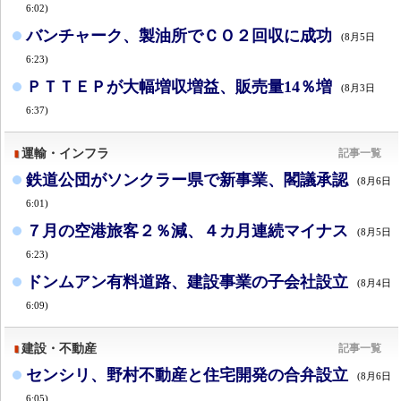
6:02)
バンチャーク、製油所でＣＯ２回収に成功
(8月5日
6:23)
ＰＴＴＥＰが大幅増収増益、販売量14％増
(8月3日
6:37)
運輸・インフラ
記事一覧
鉄道公団がソンクラー県で新事業、閣議承認
(8月6日
6:01)
７月の空港旅客２％減、４カ月連続マイナス
(8月5日
6:23)
ドンムアン有料道路、建設事業の子会社設立
(8月4日
6:09)
建設・不動産
記事一覧
センシリ、野村不動産と住宅開発の合弁設立
(8月6日
6:05)