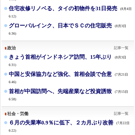
住宅改修リノベる、タイの初物件を31日発売
(8月4日
6:12)
グローバルインク、日本でＳＣの住宅販売
(8月3日
6:36)
政治
記事一覧
きょう首相がインドネシア訪問、15年ぶり
(8月3日
6:31)
中国と安保協力など強化、首相会談で合意
(7月21日
6:46)
首相が中国訪問へ、先端産業など投資誘致
(7月15日
6:58)
社会・労働
記事一覧
６月の失業率0.9％に低下、２カ月ぶり改善
(7月22日
6:22)