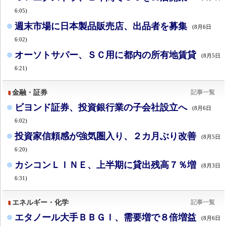
6:05)
週末市場に日本製品販売店、出品者を募集
(8月6日
6:02)
オーソトサパー、ＳＣ用に都内の所有地賃貸
(8月5日
6:21)
金融・証券
記事一覧
ビヨンド証券、投資銀行業の子会社設立へ
(8月6日
6:02)
投資家信頼感が強気圏入り、２カ月ぶり改善
(8月5日
6:20)
カシコンＬＩＮＥ、上半期に貸出残高７％増
(8月3日
6:31)
エネルギー・化学
記事一覧
エタノール大手ＢＢＧＩ、需要増で８倍増益
(8月6日