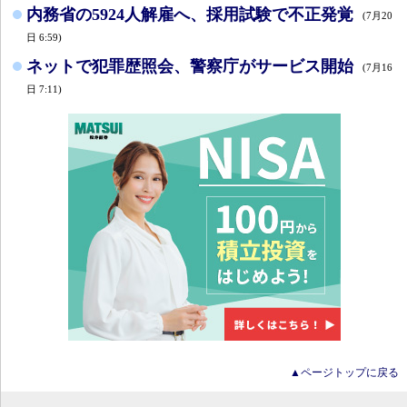
内務省の5924人解雇へ、採用試験で不正発覚
(7月20
日 6:59)
ネットで犯罪歴照会、警察庁がサービス開始
(7月16
日 7:11)
▲ページトップに戻る