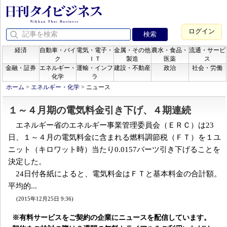
ログイン
経済
自動車・バイ
電気・電子・
金属・その他
農水・食品・
流通・サービ
ク
ＩＴ
製造
医薬
ス
金融・証券
エネルギー・
運輸・インフ
建設・不動産
政治
社会・労働
化学
ラ
ホーム
>
エネルギー・化学
>
ニュース
１～４月期の電気料金引き下げ、４期連続
エネルギー省のエネルギー事業管理委員会（ＥＲＣ）は23
日、１～４月の電気料金に含まれる燃料調節税（ＦＴ）を１ユ
ニット（キロワット時）当たり0.0157バーツ引き下げることを
決定した。
24日付各紙によると、電気料金はＦＴと基本料金の合計額。
平均的...
(2015年12月25日 9:36)
※有料サービスをご契約の企業にニュースを配信しています。