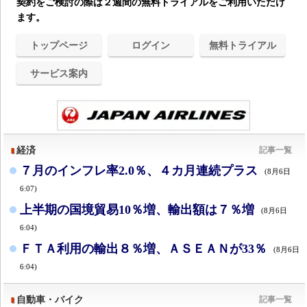
契約をご検討の際は２週間の無料トライアルをご利用いただけ
ます。
トップページ
ログイン
無料トライアル
サービス案内
経済
記事一覧
７月のインフレ率2.0％、４カ月連続プラス
(8月6日
6:07)
上半期の国境貿易10％増、輸出額は７％増
(8月6日
6:04)
ＦＴＡ利用の輸出８％増、ＡＳＥＡＮが33％
(8月6日
6:04)
自動車・バイク
記事一覧