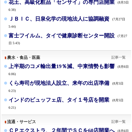
花王、高級化粧品「センサイ」の専門店開業
(8月3日
6:38)
ＪＢＩＣ、日泉化学の現地法人に協調融資
(7月27日
5:44)
富士フイルム、タイで健康診断センター開設
(7月27
日 5:43)
農水・食品・医薬
記事一覧
上半期のコメ輸出量19％減、中東情勢も影響
(8月6日
6:06)
くら寿司が現地法人設立、来年の出店準備
(8月5日
6:23)
インドのビュッフェ店、タイ１号店を開業
(8月5日
6:21)
流通・サービス
記事一覧
ＣＰエクストラ、２年間でＳＣを60店開業へ
(8月6日