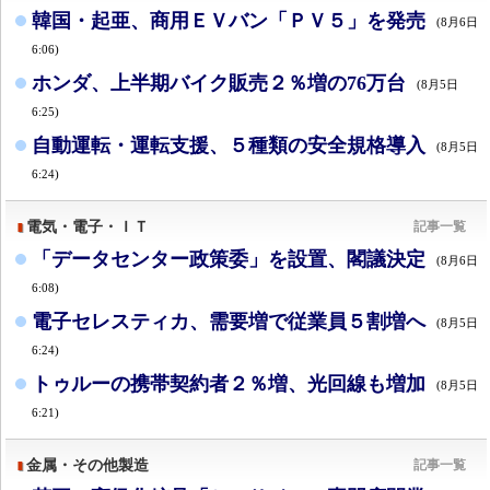
韓国・起亜、商用ＥＶバン「ＰＶ５」を発売
(8月6日
6:06)
ホンダ、上半期バイク販売２％増の76万台
(8月5日
6:25)
自動運転・運転支援、５種類の安全規格導入
(8月5日
6:24)
電気・電子・ＩＴ
記事一覧
「データセンター政策委」を設置、閣議決定
(8月6日
6:08)
電子セレスティカ、需要増で従業員５割増へ
(8月5日
6:24)
トゥルーの携帯契約者２％増、光回線も増加
(8月5日
6:21)
金属・その他製造
記事一覧