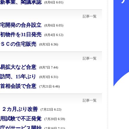
新事業、閣議承認
(8月6日 6:01)
記事一覧
宅開発の合弁設立
(8月6日 6:05)
初物件を31日発売
(8月4日 6:12)
ＳＣの住宅販売
(8月3日 6:36)
記事一覧
易拡大など合意
(8月7日 7:44)
訪問、15年ぶり
(8月3日 6:31)
首相会談で合意
(7月21日 6:46)
記事一覧
、２カ月ぶり改善
(7月22日 6:22)
採用試験で不正発覚
(7月20日 6:59)
庁がサービス開始
(7月16日 7:11)