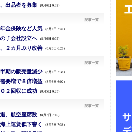
、出品者を募集
(8月6日 6:02)
記事一覧
年金保険など人気
(8月7日 7:40)
の子会社設立へ
(8月6日 6:02)
、２カ月ぶり改善
(8月5日 6:20)
記事一覧
半期の販売量減少
(8月7日 7:38)
需要増で８倍増益
(8月6日 6:02)
Ｏ２回収に成功
(8月5日 6:23)
記事一覧
退、航空座席数
(8月7日 7:40)
海上運賃低下響く
(8月7日 7:38)