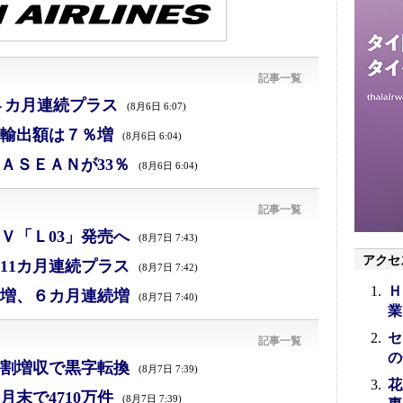
記事一覧
４カ月連続プラス
(8月6日 6:07)
、輸出額は７％増
(8月6日 6:04)
ＡＳＥＡＮが33％
(8月6日 6:04)
記事一覧
Ｖ「Ｌ03」発売へ
(8月7日 7:43)
アクセ
11カ月連続プラス
(8月7日 7:42)
Ｈ
増、６カ月連続増
(8月7日 7:40)
業
セ
記事一覧
の
割増収で黒字転換
(8月7日 7:39)
花
末で4710万件
(8月7日 7:39)