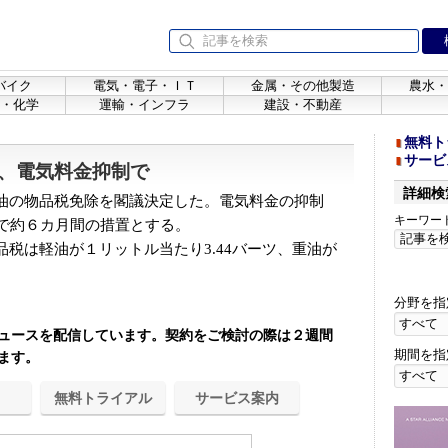
バイク
電気・電子・ＩＴ
金属・その他製造
農水・
・化学
運輸・インフラ
建設・不動産
無料ト
サービ
、電気料金抑制で
詳細検
油の物品税免除を閣議決定した。電気料金の抑制
キーワー
まで約６カ月間の措置とする。
税は軽油が１リットル当たり3.44バーツ、重油が
.
分野を指
ュースを配信しています。契約をご検討の際は２週間
期間を指
ます。
無料トライアル
サービス案内