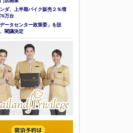
門店開業
ンダ、上半期バイク販売２％増
76万台
データセンター政策委」を設
、閣議決定