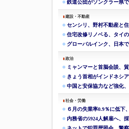
鉄道公団がソンクラー県で
建設・不動産
センシリ、野村不動産と住
住宅改修リノベる、タイの
グローバルインク、日本で
政治
ミャンマーと首脳会談、貿
きょう首相がインドネシア
中国と安保協力など強化、
社会・労働
６月の失業率0.9％に低下
内務省の5924人解雇へ、
ネットで犯罪歴照会、警察