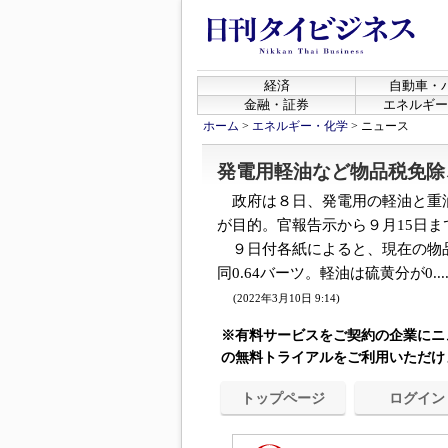
経済
自動車・
金融・証券
エネルギー
ホーム
>
エネルギー・化学
>
ニュース
発電用軽油など物品税免除
政府は８日、発電用の軽油と重
が目的。官報告示から９月15日
９日付各紙によると、現在の物品
同0.64バーツ。軽油は硫黄分が0...
(2022年3月10日 9:14)
※有料サービスをご契約の企業にニ
の無料トライアルをご利用いただけ
トップページ
ログイン