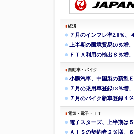
経済
７月のインフレ率2.0％、
上半期の国境貿易10％増
ＦＴＡ利用の輸出８％増、
自動車・バイク
小鵬汽車、中国製の新型Ｅ
７月の乗用車登録18％増、
７月のバイク新車登録４％
電気・電子・ＩＴ
電子スターズ、上半期は５
ＡＩＳの契約者２％増、６月