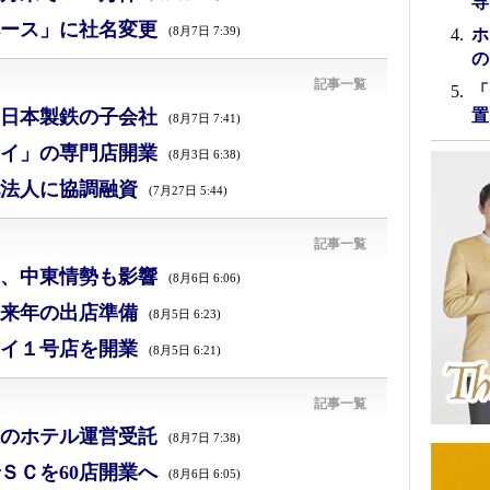
専
ース」に社名変更
(8月7日 7:39)
ホ
の
記事一覧
「
日本製鉄の子会社
置
(8月7日 7:41)
イ」の専門店開業
(8月3日 6:38)
法人に協調融資
(7月27日 5:44)
記事一覧
減、中東情勢も影響
(8月6日 6:06)
来年の出店準備
(8月5日 6:23)
イ１号店を開業
(8月5日 6:21)
記事一覧
のホテル運営受託
(8月7日 7:38)
ＳＣを60店開業へ
(8月6日 6:05)