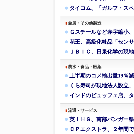
タイコム、「ガルフ・スペ
金属・その他製造
Ｇスチールなど赤字縮小、
花王、高級化粧品「センサ
ＪＢＩＣ、日泉化学の現地
農水・食品・医薬
上半期のコメ輸出量19％
くら寿司が現地法人設立、
インドのビュッフェ店、タ
流通・サービス
英ＩＨＧ、南部パンガー県
ＣＰエクストラ、２年間で