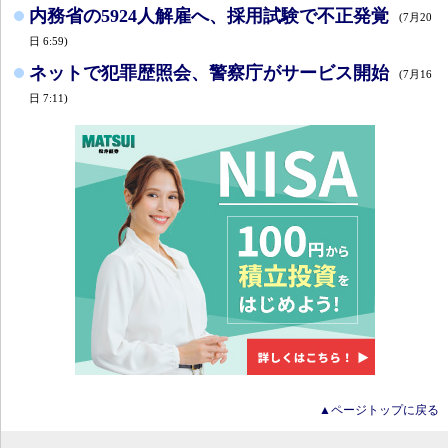
内務省の5924人解雇へ、採用試験で不正発覚
(7月20
日 6:59)
ネットで犯罪歴照会、警察庁がサービス開始
(7月16
日 7:11)
▲ページトップに戻る