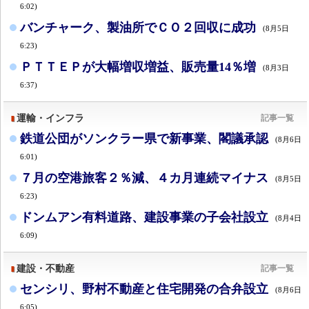
6:02)
バンチャーク、製油所でＣＯ２回収に成功
(8月5日
6:23)
ＰＴＴＥＰが大幅増収増益、販売量14％増
(8月3日
6:37)
運輸・インフラ
記事一覧
鉄道公団がソンクラー県で新事業、閣議承認
(8月6日
6:01)
７月の空港旅客２％減、４カ月連続マイナス
(8月5日
6:23)
ドンムアン有料道路、建設事業の子会社設立
(8月4日
6:09)
建設・不動産
記事一覧
センシリ、野村不動産と住宅開発の合弁設立
(8月6日
6:05)