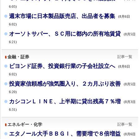
6:05)
週末市場に日本製品販売店、出品者を募集
(8月6日
6:02)
オーソトサパー、ＳＣ用に都内の所有地賃貸
(8月5日
6:21)
金融・証券
記事一覧
ビヨンド証券、投資銀行業の子会社設立へ
(8月6日
6:02)
投資家信頼感が強気圏入り、２カ月ぶり改善
(8月5日
6:20)
カシコンＬＩＮＥ、上半期に貸出残高７％増
(8月3日
6:31)
エネルギー・化学
記事一覧
エタノール大手ＢＢＧＩ、需要増で８倍増益
(8月6日