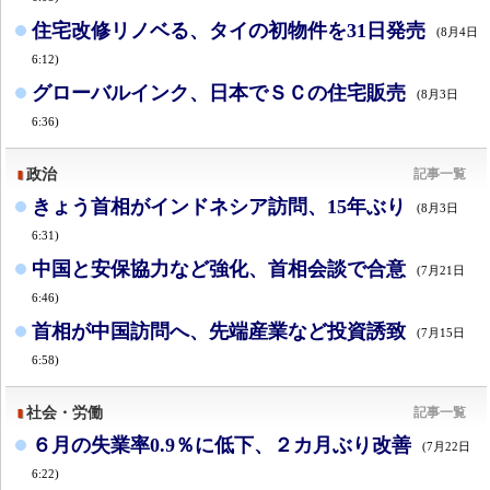
住宅改修リノベる、タイの初物件を31日発売
(8月4日
6:12)
グローバルインク、日本でＳＣの住宅販売
(8月3日
6:36)
政治
記事一覧
きょう首相がインドネシア訪問、15年ぶり
(8月3日
6:31)
中国と安保協力など強化、首相会談で合意
(7月21日
6:46)
首相が中国訪問へ、先端産業など投資誘致
(7月15日
6:58)
社会・労働
記事一覧
６月の失業率0.9％に低下、２カ月ぶり改善
(7月22日
6:22)