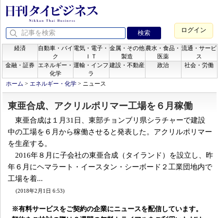
ログイン
経済
自動車・バイ
電気・電子・
金属・その他
農水・食品・
流通・サービ
ク
ＩＴ
製造
医薬
ス
金融・証券
エネルギー・
運輸・インフ
建設・不動産
政治
社会・労働
化学
ラ
ホーム
>
エネルギー・化学
>
ニュース
東亜合成、アクリルポリマー工場を６月稼働
東亜合成は１月31日、東部チョンブリ県シラチャーで建設
中の工場を６月から稼働させると発表した。アクリルポリマー
を生産する。
2016年８月に子会社の東亜合成（タイランド）を設立し、昨
年６月にヘマラート・イースタン・シーボード２工業団地内で
工場を着...
(2018年2月1日 6:53)
※有料サービスをご契約の企業にニュースを配信しています。