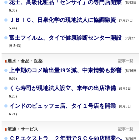
花王、高級化粧品「センサイ」の専門店開業
(8月3日
6:38)
ＪＢＩＣ、日泉化学の現地法人に協調融資
(7月27日
5:44)
富士フイルム、タイで健康診断センター開設
(7月27
日 5:43)
農水・食品・医薬
記事一覧
上半期のコメ輸出量19％減、中東情勢も影響
(8月6日
6:06)
くら寿司が現地法人設立、来年の出店準備
(8月5日
6:23)
インドのビュッフェ店、タイ１号店を開業
(8月5日
6:21)
流通・サービス
記事一覧
ＣＰエクストラ、２年間でＳＣを60店開業へ
(8月6日