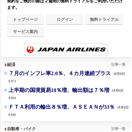
契約をご検討の際は２週間の無料トライアルをご利用いただけ
ます。
トップページ
ログイン
無料トライアル
サービス案内
経済
記事一覧
７月のインフレ率2.0％、４カ月連続プラス
(8月6日
6:07)
上半期の国境貿易10％増、輸出額は７％増
(8月6日
6:04)
ＦＴＡ利用の輸出８％増、ＡＳＥＡＮが33％
(8月6日
6:04)
自動車・バイク
記事一覧