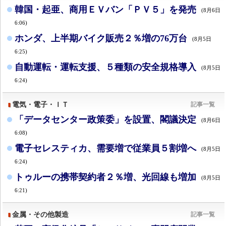
韓国・起亜、商用ＥＶバン「ＰＶ５」を発売
(8月6日
6:06)
ホンダ、上半期バイク販売２％増の76万台
(8月5日
6:25)
自動運転・運転支援、５種類の安全規格導入
(8月5日
6:24)
電気・電子・ＩＴ
記事一覧
「データセンター政策委」を設置、閣議決定
(8月6日
6:08)
電子セレスティカ、需要増で従業員５割増へ
(8月5日
6:24)
トゥルーの携帯契約者２％増、光回線も増加
(8月5日
6:21)
金属・その他製造
記事一覧