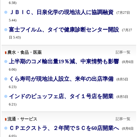
6:38)
ＪＢＩＣ、日泉化学の現地法人に協調融資
(7月27日
5:44)
富士フイルム、タイで健康診断センター開設
(7月27
日 5:43)
農水・食品・医薬
記事一覧
上半期のコメ輸出量19％減、中東情勢も影響
(8月6日
6:06)
くら寿司が現地法人設立、来年の出店準備
(8月5日
6:23)
インドのビュッフェ店、タイ１号店を開業
(8月5日
6:21)
流通・サービス
記事一覧
ＣＰエクストラ、２年間でＳＣを60店開業へ
(8月6日
6:05)