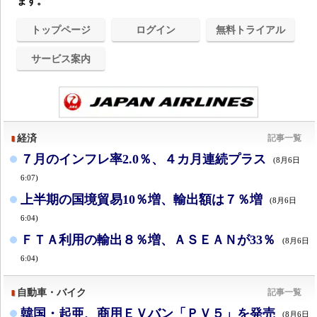
ます。
トップページ
ログイン
無料トライアル
サービス案内
経済
記事一覧
７月のインフレ率2.0％、４カ月連続プラス
(8月6日
6:07)
上半期の国境貿易10％増、輸出額は７％増
(8月6日
6:04)
ＦＴＡ利用の輸出８％増、ＡＳＥＡＮが33％
(8月6日
6:04)
自動車・バイク
記事一覧
韓国・起亜、商用ＥＶバン「ＰＶ５」を発売
(8月6日