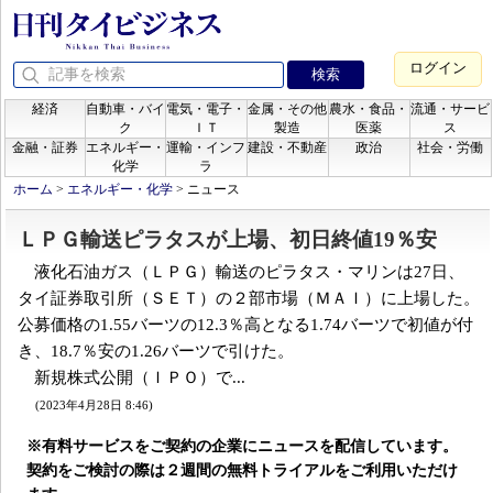
ログイン
経済
自動車・バイ
電気・電子・
金属・その他
農水・食品・
流通・サービ
ク
ＩＴ
製造
医薬
ス
金融・証券
エネルギー・
運輸・インフ
建設・不動産
政治
社会・労働
化学
ラ
ホーム
>
エネルギー・化学
>
ニュース
ＬＰＧ輸送ピラタスが上場、初日終値19％安
液化石油ガス（ＬＰＧ）輸送のピラタス・マリンは27日、
タイ証券取引所（ＳＥＴ）の２部市場（ＭＡＩ）に上場した。
公募価格の1.55バーツの12.3％高となる1.74バーツで初値が付
き、18.7％安の1.26バーツで引けた。
新規株式公開（ＩＰＯ）で...
(2023年4月28日 8:46)
※有料サービスをご契約の企業にニュースを配信しています。
契約をご検討の際は２週間の無料トライアルをご利用いただけ