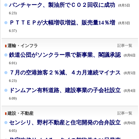
バンチャーク、製油所でＣＯ２回収に成功
(8月5日
6:23)
ＰＴＴＥＰが大幅増収増益、販売量14％増
(8月3日
6:37)
運輸・インフラ
記事一覧
鉄道公団がソンクラー県で新事業、閣議承認
(8月6日
6:01)
７月の空港旅客２％減、４カ月連続マイナス
(8月5日
6:23)
ドンムアン有料道路、建設事業の子会社設立
(8月4日
6:09)
建設・不動産
記事一覧
センシリ、野村不動産と住宅開発の合弁設立
(8月6日
6:05)