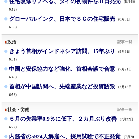
住宅改修リノベる、タイの初物件を31日発売
(8月4日
6:12)
グローバルインク、日本でＳＣの住宅販売
(8月3日
6:36)
政治
記事一覧
きょう首相がインドネシア訪問、15年ぶり
(8月3日
6:31)
中国と安保協力など強化、首相会談で合意
(7月21日
6:46)
首相が中国訪問へ、先端産業など投資誘致
(7月15日
6:58)
社会・労働
記事一覧
６月の失業率0.9％に低下、２カ月ぶり改善
(7月22日
6:22)
内務省の5924人解雇へ、採用試験で不正発覚
(7月20