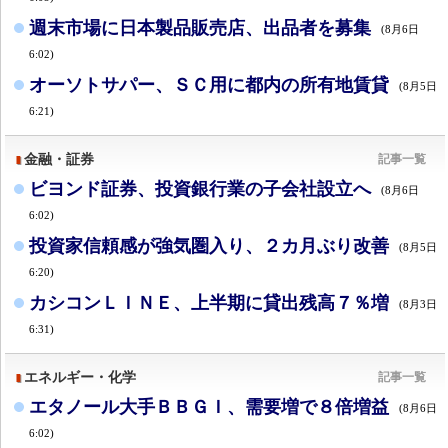
週末市場に日本製品販売店、出品者を募集
(8月6日
6:02)
オーソトサパー、ＳＣ用に都内の所有地賃貸
(8月5日
6:21)
金融・証券
記事一覧
ビヨンド証券、投資銀行業の子会社設立へ
(8月6日
6:02)
投資家信頼感が強気圏入り、２カ月ぶり改善
(8月5日
6:20)
カシコンＬＩＮＥ、上半期に貸出残高７％増
(8月3日
6:31)
エネルギー・化学
記事一覧
エタノール大手ＢＢＧＩ、需要増で８倍増益
(8月6日
6:02)