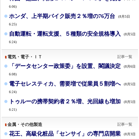
6:06)
ホンダ、上半期バイク販売２％増の76万台
(8月5日
6:25)
自動運転・運転支援、５種類の安全規格導入
(8月5日
6:24)
電気・電子・ＩＴ
記事一覧
「データセンター政策委」を設置、閣議決定
(8月6日
6:08)
電子セレスティカ、需要増で従業員５割増へ
(8月5日
6:24)
トゥルーの携帯契約者２％増、光回線も増加
(8月5日
6:21)
金属・その他製造
記事一覧
花王、高級化粧品「センサイ」の専門店開業
(8月3日