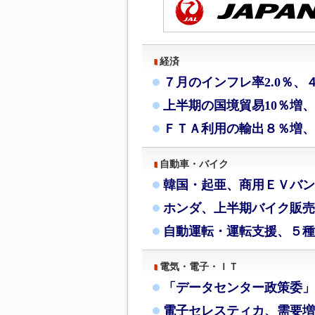
経済
７月のインフレ率2.0％、
上半期の国境貿易10％増
ＦＴＡ利用の輸出８％増、
自動車・バイク
韓国・起亜、商用ＥＶバン
ホンダ、上半期バイク販売
自動運転・運転支援、５種
電気・電子・ＩＴ
「データセンター政策委」
電子セレスティカ、需要増