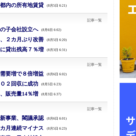
都内の所有地賃貸
(8月5日 6:21)
記事一覧
の子会社設立へ
(8月6日 6:02)
、２カ月ぶり改善
(8月5日 6:20)
に貸出残高７％増
(8月3日 6:31)
記事一覧
需要増で８倍増益
(8月6日 6:02)
Ｏ２回収に成功
(8月5日 6:23)
、販売量14％増
(8月3日 6:37)
記事一覧
新事業、閣議承認
(8月6日 6:01)
カ月連続マイナス
(8月5日 6:23)