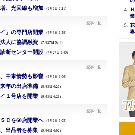
の
増、光回線も増加
(8月5日 6:21)
Ｈ
業
記事一覧
花
イ」の専門店開業
専
(8月3日 6:38)
法人に協調融資
(7月27日 5:44)
診断センター開設
(7月27日 5:43)
記事一覧
減、中東情勢も影響
(8月6日 6:06)
来年の出店準備
(8月5日 6:23)
イ１号店を開業
(8月5日 6:21)
記事一覧
ＳＣを60店開業へ
(8月6日 6:05)
、出品者を募集
(8月6日 6:02)