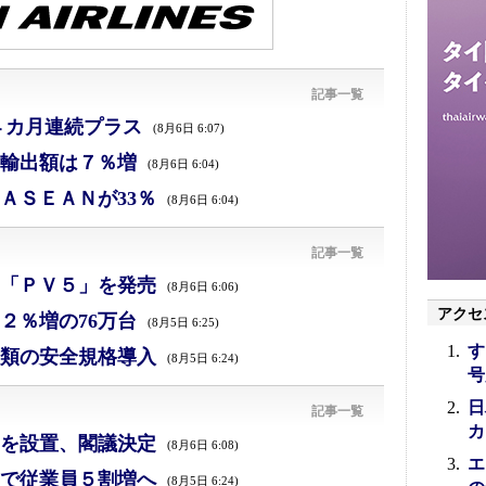
記事一覧
４カ月連続プラス
(8月6日 6:07)
、輸出額は７％増
(8月6日 6:04)
ＡＳＥＡＮが33％
(8月6日 6:04)
記事一覧
「ＰＶ５」を発売
(8月6日 6:06)
アクセ
２％増の76万台
(8月5日 6:25)
す
類の安全規格導入
(8月5日 6:24)
号
日
記事一覧
カ
を設置、閣議決定
(8月6日 6:08)
エ
で従業員５割増へ
(8月5日 6:24)