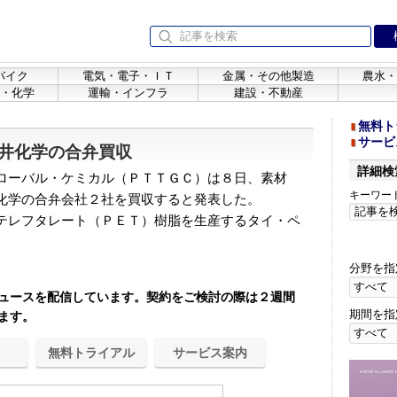
バイク
電気・電子・ＩＴ
金属・その他製造
農水・
・化学
運輸・インフラ
建設・不動産
無料ト
サービ
井化学の合弁買収
詳細検
ローバル・ケミカル（ＰＴＴＧＣ）は８日、素材
キーワー
化学の合弁会社２社を買収すると発表した。
テレフタレート（ＰＥＴ）樹脂を生産するタイ・ペ
分野を指
ュースを配信しています。契約をご検討の際は２週間
期間を指
ます。
無料トライアル
サービス案内