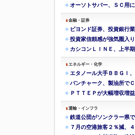
オーソトサパー、ＳＣ用に
金融・証券
ビヨンド証券、投資銀行業
投資家信頼感が強気圏入り
カシコンＬＩＮＥ、上半期
エネルギー・化学
エタノール大手ＢＢＧＩ、
バンチャーク、製油所でＣ
ＰＴＴＥＰが大幅増収増益
運輸・インフラ
鉄道公団がソンクラー県で
７月の空港旅客２％減、４