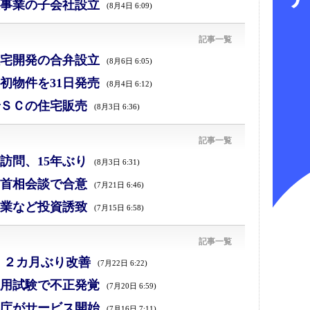
事業の子会社設立
(8月4日 6:09)
記事一覧
宅開発の合弁設立
(8月6日 6:05)
初物件を31日発売
(8月4日 6:12)
ＳＣの住宅販売
(8月3日 6:36)
記事一覧
訪問、15年ぶり
(8月3日 6:31)
首相会談で合意
(7月21日 6:46)
業など投資誘致
(7月15日 6:58)
記事一覧
、２カ月ぶり改善
(7月22日 6:22)
採用試験で不正発覚
(7月20日 6:59)
庁がサービス開始
(7月16日 7:11)