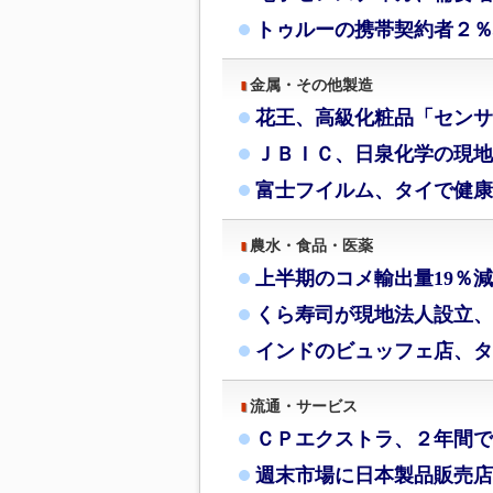
トゥルーの携帯契約者２％
金属・その他製造
花王、高級化粧品「センサ
ＪＢＩＣ、日泉化学の現地
富士フイルム、タイで健康
農水・食品・医薬
上半期のコメ輸出量19％
くら寿司が現地法人設立、
インドのビュッフェ店、タ
流通・サービス
ＣＰエクストラ、２年間で
週末市場に日本製品販売店