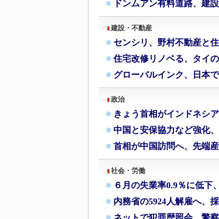
ドンムアン有料道路、建設
建設・不動産
センシリ、野村不動産と住
住宅改修リノベる、タイの
グローバルインク、日本で
政治
きょう首相がインドネシア
中国と安保協力など強化、
首相が中国訪問へ、先端産
社会・労働
６月の失業率0.9％に低下
内務省の5924人解雇へ、
ネットで犯罪歴照会、警察